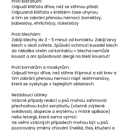
Proti klíšťatům:
Odpudí klíšťata dříve, než se stihnou přisát.
Odpuzená klíšťata v krátkém čase uhynou
a tím se zabrání přenosu nemocí: borreliózy,
babesiósy, ehrlichiózy, ricketsiózy
Proti blechám:
Zabíjí blechy do 3 - 5 minut od kontaktu. Zabíjí larvy
blech v okolí zvířete. Způsobí ochrnutí kusadel blech
do několika vteřin od kontaktu = blecha nemůže
kousat a ani způsobovat alergii na bleší kousnutí
Proti komárům a moskytům:
Odpudí hmyz dříve, než stihne štípnout a sát krev a
tím zabrání přenosu nemocí např. leishmaniózy,
která se vyskytuje v teplejších oblastech.
Nežádoucí účinky:
Vzácné případy reakcí u psů mohou zahrnovat
přechodnou kožní senzitivitu (včetně zvýšené
svědivosti, alopecie a erytému v místě aplikace)
nebo letargii, která sama vymizí.
Ve velmi vzácných případech mohou být u psů
pozorovány změny chování (neklid, třes, kňučení a