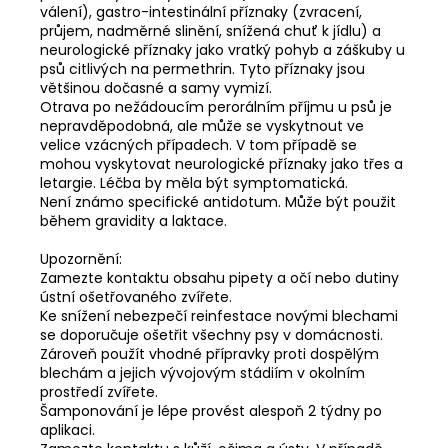
válení), gastro-intestinální příznaky (zvracení,
průjem, nadměrné slinění, snížená chuť k jídlu) a
neurologické příznaky jako vratký pohyb a záškuby u
psů citlivých na permethrin. Tyto příznaky jsou
většinou dočasné a samy vymizí.
Otrava po nežádoucím perorálním příjmu u psů je
nepravděpodobná, ale může se vyskytnout ve
velice vzácných případech. V tom případě se
mohou vyskytovat neurologické příznaky jako třes a
letargie. Léčba by měla být symptomatická.
Není známo specifické antidotum. Může být použit
během gravidity a laktace.
Upozornění:
Zamezte kontaktu obsahu pipety a očí nebo dutiny
ústní ošetřovaného zvířete.
Ke snížení nebezpečí reinfestace novými blechami
se doporučuje ošetřit všechny psy v domácnosti.
Zároveň použít vhodné přípravky proti dospělým
blechám a jejich vývojovým stádiím v okolním
prostředí zvířete.
Šamponování je lépe provést alespoň 2 týdny po
aplikaci.