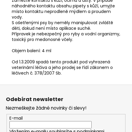
Zamezte kontaktu s kůží, očima a ústy. V případě
náhodného kontaktu obsahu pipety s kůží, umyjte
místo kontaktu neprodleně mýdlem a proudem
vody.
S ošetřenými psy by neměly manipulovat zvláště
děti, dokud není místo aplikace suché.
Přípravek je nebezpečný pro ryby a vodní organizmy,
toxický pro medonosné včely.
Objem balení: 4 ml
Od 1.3.2009 spadá tento produkt pod vyhrazená
veterinární léčiva a jeho prodej se řídí zákonem o
léčivech č. 378/2007 Sb.
Z
á
Odebírat newsletter
p
Nezmeškejte žádné novinky či slevy!
a
t
E-mail
í
Vložením e-mailu souhlasíte s
podmínkami