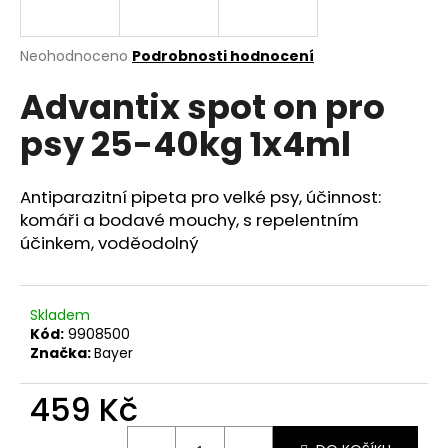
a
j
Průměrné
Neohodnoceno
Podrobnosti hodnocení
í
hodnocení
Advantix spot on pro
produktu
t
je
?
psy 25-40kg 1x4ml
0,0
z
5
hvězdiček.
Antiparazitní pipeta pro velké psy, účinnost:
komáři a bodavé mouchy, s repelentním
HLEDAT
účinkem, voděodolný
Skladem
D
Kód:
9908500
o
Značka:
Bayer
p
o
459 Kč
r
u
Měrná