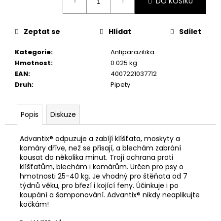
č
DO KOŠÍKU
cena:
u
j
Zeptat se
Hlídat
Sdílet
e
m
Kategorie
:
Antiparazitika
e
Hmotnost
:
0.025 kg
EAN
:
4007221037712
JOSICAT
Druh
:
Pipety
KAPSIČKA
RICH
IN
Popis
Diskuze
CHICKEN
IN
SAUCE
Advantix® odpuzuje a zabíjí klíšťata, moskyty a
85G
komáry dříve, než se přisají, a blechám zabrání
29
kousat do několika minut. Trojí ochrana proti
Kč
klíšťatům, blechám i komárům. Určen pro psy o
hmotnosti 25-40 kg. Je vhodný pro štěňata od 7
týdnů věku, pro březí i kojící feny. Účinkuje i po
koupání a šamponování. Advantix® nikdy neaplikujte
kočkám!