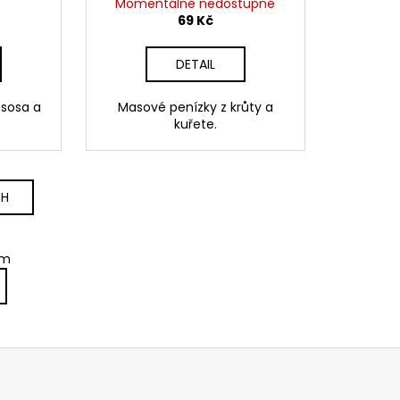
Momentálně nedostupné
69 Kč
DETAIL
ososa a
Masové penízky z krůty a
kuřete.
CH
em