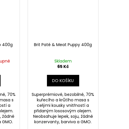
b 400g
Brit Paté & Meat Puppy 400g
tupné
Skladem
65 Kč
DO KOŠÍKU
lné, 70%
Superprémiové, bezobilné, 70%
 masa s
kuřecího a krůtího masa s
ostí a
celými kousky vnitřností a
olejem.
přidaným lososovým olejem.
, žádné
Neobsahuje lepek, soju, žádné
 a GMO.
konzervanty, barviva a GMO.