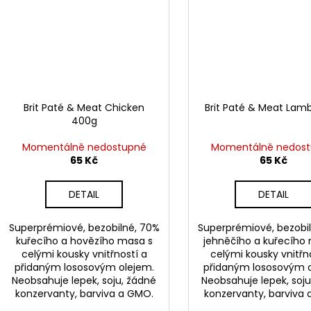
Brit Paté & Meat Chicken
Brit Paté & Meat Lam
400g
Momentálně nedostupné
Momentálně nedos
65 Kč
65 Kč
DETAIL
DETAIL
Superprémiové, bezobilné, 70%
Superprémiové, bezobi
kuřecího a hovězího masa s
jehněčího a kuřecího
celými kousky vnitřností a
celými kousky vnitřn
přidaným lososovým olejem.
přidaným lososovým 
Neobsahuje lepek, soju, žádné
Neobsahuje lepek, soju
konzervanty, barviva a GMO.
konzervanty, barviva