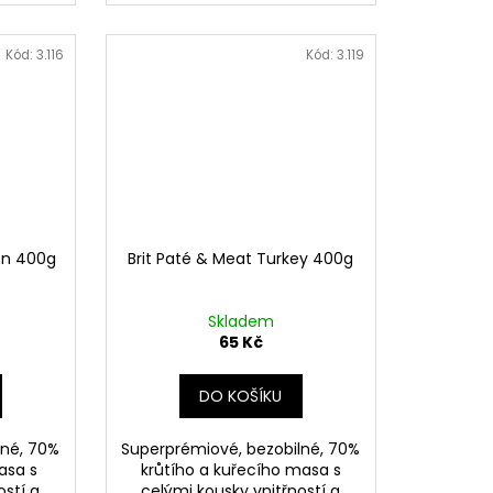
Kód:
3.116
Kód:
3.119
on 400g
Brit Paté & Meat Turkey 400g
Skladem
65 Kč
DO KOŠÍKU
lné, 70%
Superprémiové, bezobilné, 70%
asa s
krůtího a kuřecího masa s
ostí a
celými kousky vnitřností a