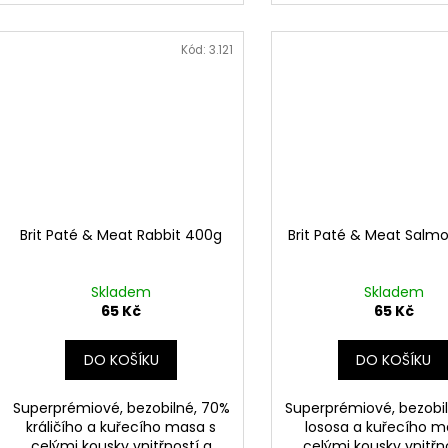
Kód:
3.121
Brit Paté & Meat Rabbit 400g
Brit Paté & Meat Salm
Skladem
Skladem
65 Kč
65 Kč
DO KOŠÍKU
DO KOŠÍKU
Superprémiové, bezobilné, 70%
Superprémiové, bezobi
králičího a kuřecího masa s
lososa a kuřecího m
celými kousky vnitřností a
celými kousky vnitřn