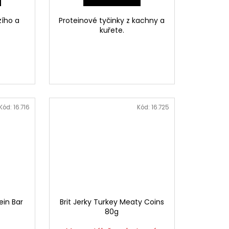
zího a
Proteinové tyčinky z kachny a
kuřete.
Kód:
16.716
Kód:
16.725
ein Bar
Brit Jerky Turkey Meaty Coins
80g