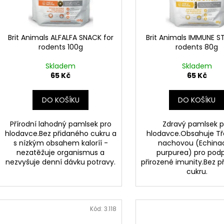
CALIBRA JOY DOG YUMMY CHICKEN
CALIBRA JOY D
d
r
AND SALMON TREAT 100G
100G
u
o
79 Kč
79 Kč
k
d
Brit Animals ALFALFA SNACK for
Brit Animals IMMUNE ST
t
rodents 100g
rodents 80g
u
ů
k
Skladem
Skladem
t
65 Kč
65 Kč
ů
DO KOŠÍKU
DO KOŠÍKU
Přírodní lahodný pamlsek pro
Zdravý pamlsek p
hlodavce.Bez přidaného cukru a
hlodavce.Obsahuje T
s nízkým obsahem kaloríí -
nachovou (Echina
nezatěžuje organismus a
purpurea) pro pod
nezvyšuje denní dávku potravy.
přirozené imunity.Bez 
cukru.
Kód:
3.118