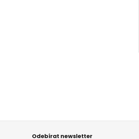
Z
á
Odebírat newsletter