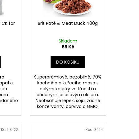
OG YUMMY TUNA TREAT
ICK for
Brit Paté & Meat Duck 400g
Skladem
65 Kč
DO KOŠÍKU
ro
Superprémiové, bezobilné, 70%
řapatku
kachního a kuřecího masa s
cea
celými kousky vnitřností a
poru
přidaným lososovým olejem.
přidaného
Neobsahuje lepek, soju, žádné
konzervanty, barviva a GMO.
Kód:
3.122
Kód:
3.124