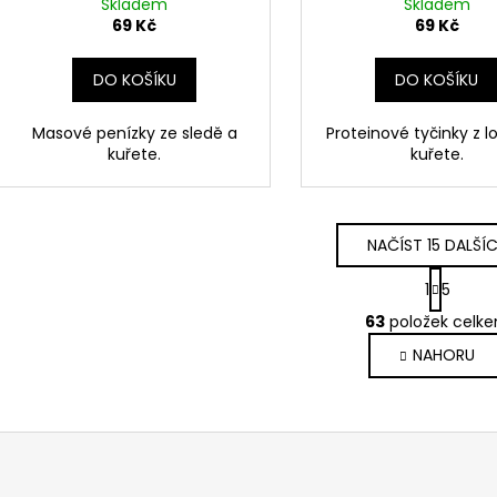
Skladem
Skladem
69 Kč
69 Kč
DO KOŠÍKU
DO KOŠÍKU
Masové penízky ze sledě a
Proteinové tyčinky z l
kuřete.
kuřete.
NAČÍST 15 DALŠÍ
S
1
5
t
O
r
63
položek celk
v
á
NAHORU
l
n
k
á
o
d
v
a
á
c
n
í
í