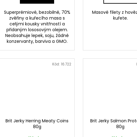
Superprémiové, bezobilné, 70%
Masové filety z hově
zvěřiny a kuřecího masa s
kuřete.
celými kousky vnitřností a
přidaným lososovým olejem.
Neobsahuje lepek, soju, žádné
konzervanty, barviva a GMO.
Kód:
16.722
Brit Jerky Herring Meaty Coins
Brit Jerky Salmon Prot
80g
80g