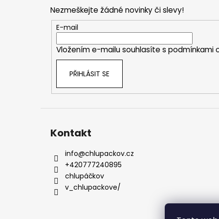
p
Nezmeškejte žádné novinky či slevy!
a
t
E-mail
í
Vložením e-mailu souhlasíte s
podmínkami o
PŘIHLÁSIT SE
Kontakt
info
@
chlupackov.cz
+420777240895
chlupáčkov
v_chlupackove/