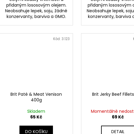
přidaným lososovým olejem.
přidaným lososovým 
Neobsahuje lepek, soju, žádné
Neobsahuje lepek, soju
konzervanty, barviva a GMO.
konzervanty, barviva
Kód:
3.123
Brit Paté & Meat Venison
Brit Jerky Beef Fillet
400g
Skladem
Momentálně nedos
65 Kč
69 Kč
DO KOŠÍKU
DETAIL