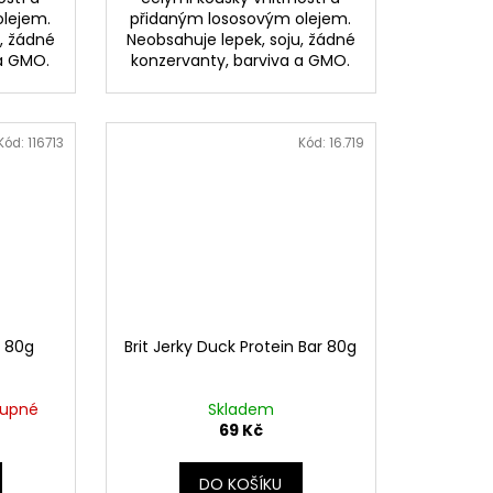
olejem.
přidaným lososovým olejem.
, žádné
Neobsahuje lepek, soju, žádné
 a GMO.
konzervanty, barviva a GMO.
Kód:
116713
Kód:
16.719
s 80g
Brit Jerky Duck Protein Bar 80g
tupné
Skladem
69 Kč
DO KOŠÍKU