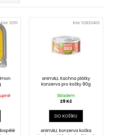
OG YUMMY CHICKEN
EAT 100G
Kód:
121111
Kód:
52820400
almon
animALL Kachna plátky
g
konzerva pro kočky 80g
tupné
Skladem
29 Kč
DO KOŠÍKU
dospělé
animALL konzerva kočka