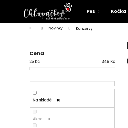
K
Přejít
na
o
Pes
Kočka
obsah
Zpět
Zpět
š
do
do
í
Domů
Novinky
Konzervy
k
obchodu
obchodu
P
o
s
Cena
t
25
Kč
349
Kč
r
a
n
n
í
Na skladě
16
p
a
n
Akce
0
e