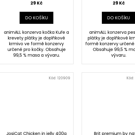
29 Kč
29 Kč
DO KOŠÍKU
DO KOŠÍKU
animALL konzerva kočka Kuře a
animALL konzerva pes
krevety plátky je doplňkové
plátky je doplňkové kr
krmivo ve formě konzervy
formě konzervy určené 
určené pro kočky. Obsahuje
Obsahuje 99,5 % m
99,5 % masa a vývaru.
vývaru.
Kód:
120909
Kód:
JosiCat Chicken in jelly 400g
Brit premium by na