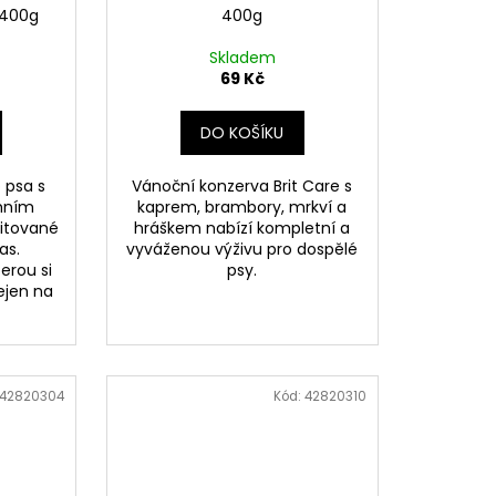
 400g
400g
Skladem
69 Kč
DO KOŠÍKU
 psa s
Vánoční konzerva Brit Care s
hním
kaprem, brambory, mrkví a
mitované
hráškem nabízí kompletní a
as.
vyváženou výživu pro dospělé
erou si
psy.
ejen na
42820304
Kód:
42820310