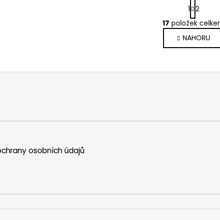
S
1
2
t
O
r
17
položek celk
v
á
NAHORU
l
n
k
á
o
d
v
a
á
c
n
í
í
p
r
v
k
y
chrany osobních údajů
v
ý
p
i
s
u