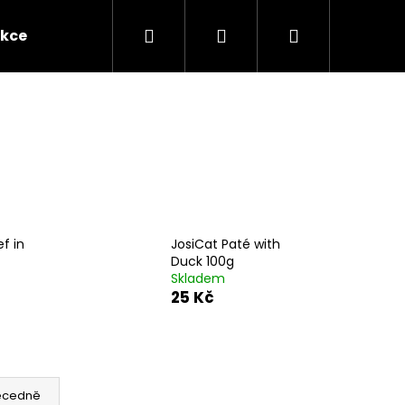
Hledat
Přihlášení
Nákupní
kce
Novinky
Kontakty
Obchodní po
košík
f in
JosiCat Paté with
Duck 100g
Skladem
25 Kč
Následující
ecedně