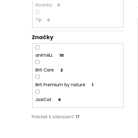
ALAVIS CBD OIL DROPS 30ML
l
Novinka
0
559 Kč
Tip
0
Značky
animALL
10
Brit Care
2
Brit Premium by nature
1
JosiCat
4
Položek k zobrazení:
17