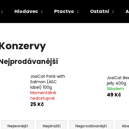
Hlodavec
Ptactvo
Ostatní
A
Co potřebujete najít?
Konzervy
HLEDAT
Nejprodávanější
JosiCat Paté with
Doporučujeme
JosiCat Bee
Salmon (ASC
jelly 400g
label) 100g
Skladem
Momentálně
49 Kč
nedostupné
25 Kč
Ř
a
Nejlevnější
Nejdražší
Nejprodávanější
Ab