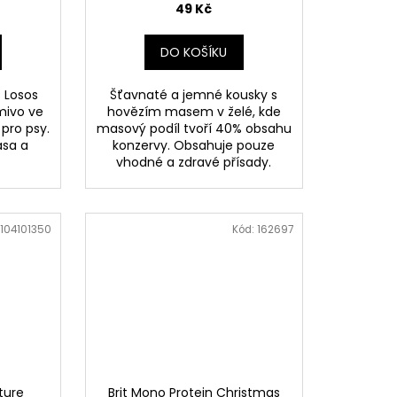
49 Kč
DO KOŠÍKU
 Losos
Šťavnaté a jemné kousky s
mivo ve
hovězím masem v želé, kde
pro psy.
masový podíl tvoří 40% obsahu
asa a
konzervy. Obsahuje pouze
vhodné a zdravé přísady.
104101350
Kód:
162697
ture
Brit Mono Protein Christmas