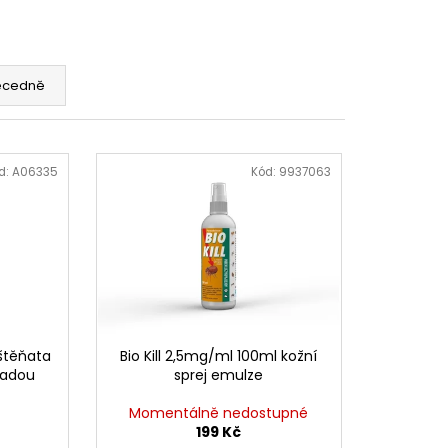
OG YUMMY TUNA TREAT
ecedně
d:
A06335
Kód:
9937063
štěňata
Bio Kill 2,5mg/ml 100ml kožní
ísadou
sprej emulze
Momentálně nedostupné
199 Kč