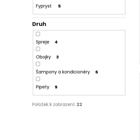
Fypryst
5
Druh
Spreje
4
Obojky
3
Šampony a kondicionéry
6
Pipety
9
Položek k zobrazení:
22