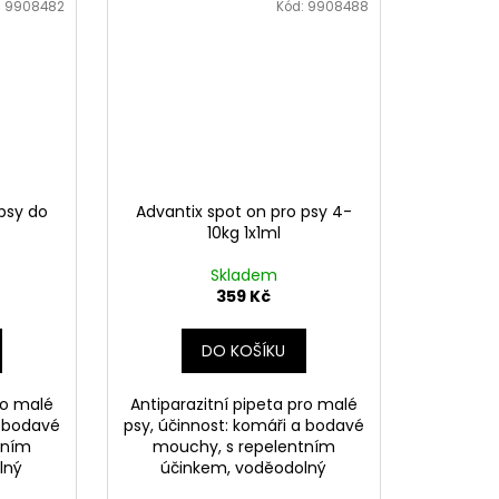
:
9908482
Kód:
9908488
psy do
Advantix spot on pro psy 4-
10kg 1x1ml
Skladem
359 Kč
DO KOŠÍKU
ro malé
Antiparazitní pipeta pro malé
a bodavé
psy, účinnost: komáři a bodavé
tním
mouchy, s repelentním
lný
účinkem, voděodolný