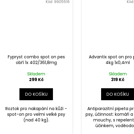
Kód:
9905516
Kód
Fypryst combo spot on pes
Advantix spot on pro 
obří 1x 402/361,8mg
4kg 1x0,4ml
Skladem
Skladem
299 Kč
319 Kč
DO KOŠÍKU
DO KOŠÍKU
Roztok pro nakapání na kůži -
Antiparazitní pipeta p
spot-on pro velmi velké psy
psy, účinnost: komáři 
(nad 40 kg).
mouchy, s repelen
účinkem, voděodo