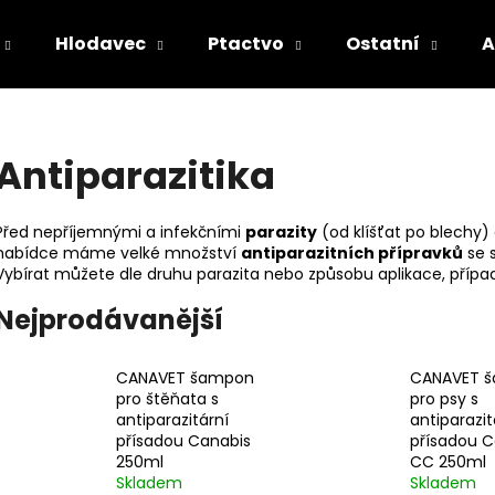
Hlodavec
Ptactvo
Ostatní
A
Co potřebujete najít?
Antiparazitika
HLEDAT
Před nepříjemnými a infekčními
parazity
(od klíšťat po blechy
nabídce máme velké množství
antiparazitních přípravků
se s
Vybírat můžete dle druhu parazita nebo způsobu aplikace, případ
Doporučujeme
Nejprodávanější
CANAVET šampon
CANAVET 
pro štěňata s
pro psy s
antiparazitární
antiparazit
přísadou Canabis
přísadou C
250ml
CC 250ml
Skladem
Skladem