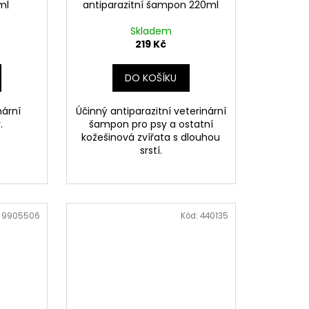
ml
antiparazitní šampon 220ml
Skladem
219 Kč
DO KOŠÍKU
nární
Účinný antiparazitní veterinární
.
šampon pro psy a ostatní
kožešinová zvířata s dlouhou
srstí.
:
9905506
Kód:
440135