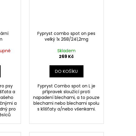
ární
Fypryst combo spot on pes
cm
velký 1x 268/241,2mg
tupné
Skladem
269 Kč
DO KOŠÍKU
pro psy
Fypryst Combo spot on L je
íšťata a
přípravek sloužící proti
 vašeho
napadení blechami, a to pouze
ečnými a
blechami nebo blechami spolu
odný pro
s klíšťaty a/nebo všenkami.
ěsíců