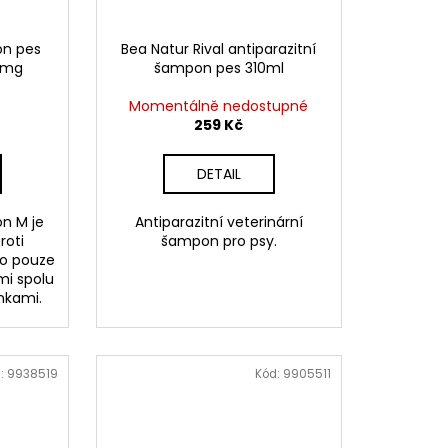
on pes
Bea Natur Rival antiparazitní
,6mg
šampon pes 310ml
Momentálně nedostupné
259 Kč
DETAIL
n M je
Antiparazitní veterinární
roti
šampon pro psy.
to pouze
mi spolu
nkami.
:
9938519
Kód:
9905511