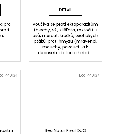
DETAIL
a pro
Používá se proti ektoparazitům
proti
(blechy, vši, klíšťata, roztoči) u
m.
psů, morčat, křečků, exotických
ptáků, proti hmyzu (mravenci,
mouchy, pavouci) a k
dezinsekci kotců a hnízd....
ód:
440134
Kód:
440137
razitní
Bea Natur Rival DUO