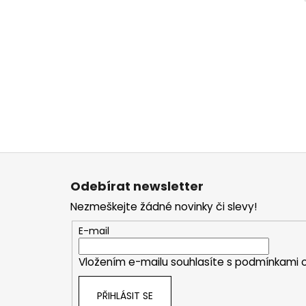
Z
á
Odebírat newsletter
p
Nezmeškejte žádné novinky či slevy!
a
t
E-mail
í
Vložením e-mailu souhlasíte s
podmínkami o
PŘIHLÁSIT SE