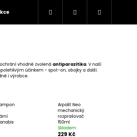
Hledat
Přihlášení
Nákupní
kce
Novinky
Kontakty
Obchodní po
košík
) ochrání vhodně zvolená
antiparazitika
. V naší
polehlivým účinkem - spot-on, obojky a další.
ně i výrobce.
šampon
Arpalit Neo
mechanický
ární
rozprašovač
Následující
anabis
150ml
Skladem
229 Kč