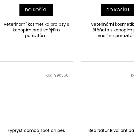
ů
DO KOŠÍKU
DO KOŠÍKU
Veterinární kosmetika pro psy s
Veterinární kosmetik
konopím proti vnějším
štěňata s konopím 
parazitům.
vnějším parazitů
Kód:
9905501
K
Fypryst combo spot on pes
Bea Natur Rival antipa