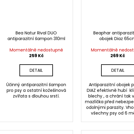
Bea Natur Rival DUO
Beaphar antiparazit
antiparazitní šampon 310ml
obojek Diaz 65
Momentálně nedostupné
Momentálně nedos
259 Kč
269 Kč
DETAIL
DETAIL
Účinný antiparazitní šampon
Antiparazitní obojek 
pro psy a ostatní kožešinová
DIAZ efektivně hubí kl
zvířata s dlouhou srstí.
blechy , a chrání tak
mazlíčka před nebezp
odolnými parazity. Vh
všechny psy od 6 m