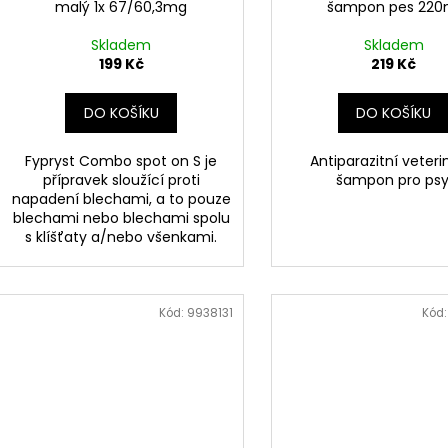
malý 1x 67/60,3mg
šampon pes 220
Skladem
Skladem
199 Kč
219 Kč
DO KOŠÍKU
DO KOŠÍKU
Fypryst Combo spot on S je
Antiparazitní veteri
přípravek sloužící proti
šampon pro psy
napadení blechami, a to pouze
blechami nebo blechami spolu
s klíšťaty a/nebo všenkami.
Kód:
9938131
Kód