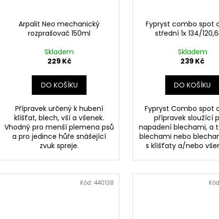
Arpalit Neo mechanický
Fypryst combo spot 
rozprašovač 150ml
střední 1x 134/120
Skladem
Skladem
229 Kč
239 Kč
DO KOŠÍKU
DO KOŠÍKU
Přípravek určený k hubení
Fypryst Combo spot o
klíšťat, blech, vší a všenek.
přípravek sloužící p
Vhodný pro menší plemena psů
napadení blechami, a 
a pro jedince hůře snášející
blechami nebo blecha
zvuk spreje.
s klíšťaty a/nebo vše
Kód:
440138
Kód