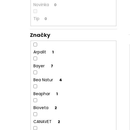
JOSERA MEAT BITES MINI BEEF 70G
l
Novinka
0
79 Kč
Tip
0
Značky
Arpalit
1
Bayer
7
Bea Natur
4
Beaphar
1
Bioveta
2
CANAVET
2