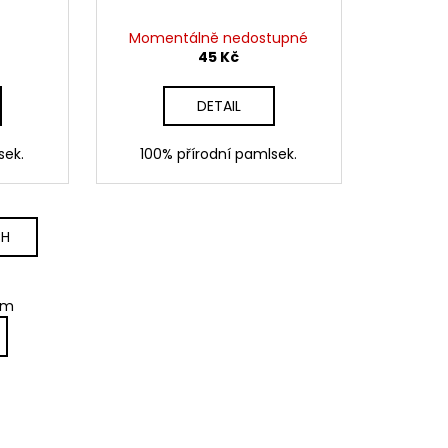
Momentálně nedostupné
45 Kč
DETAIL
sek.
100% přírodní pamlsek.
CH
em