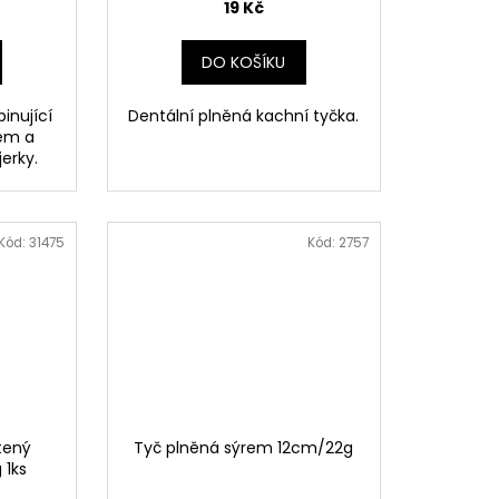
19 Kč
DO KOŠÍKU
inující
Dentální plněná kachní tyčka.
kem a
erky.
Kód:
31475
Kód:
2757
tený
Tyč plněná sýrem 12cm/22g
 1ks