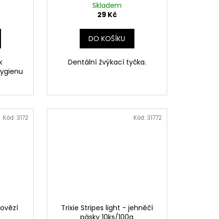
Skladem
29 Kč
DO KOŠÍKU
k
Dentální žvýkací tyčka.
hygienu
Kód:
3172
Kód:
31772
hovězí
Trixie Stripes light - jehněčí
g
pásky 10ks/100g