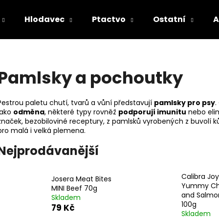
Hlodavec
Ptactvo
Ostatní
A
Co potřebujete najít?
Pamlsky a pochoutky
HLEDAT
Pestrou paletu chutí, tvarů a vůní představují
pamlsky pro psy
.
jako
odměna
, některé typy rovněž
podporují imunitu
nebo eli
značek,
bezobiloviné receptury
, z pamlsků vyrobených z
buvolí k
pro
malá
i
velká plemena
.
Doporučujeme
Nejprodávanější
Calibra Jo
Josera Meat Bites
Yummy Ch
MINI Beef 70g
and Salmo
Skladem
100g
79 Kč
Skladem