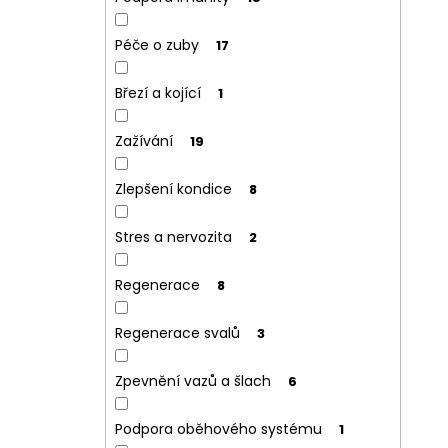
Péče o zuby
17
Březí a kojící
1
Zažívání
19
Zlepšení kondice
8
Stres a nervozita
2
Regenerace
8
Regenerace svalů
3
Zpevnění vazů a šlach
6
Podpora oběhového systému
1