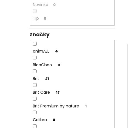
ALAVIS CBD OIL DROPS 30ML
l
Novinka
0
559 Kč
Tip
0
Značky
animALL
4
BlooChoo
3
Brit
21
Brit Care
17
Brit Premium by nature
1
Calibra
8