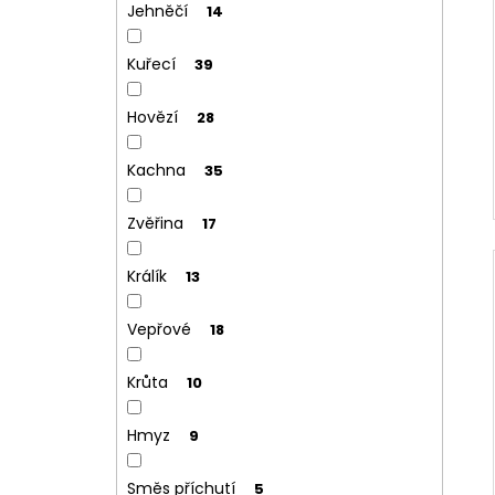
Jehněčí
14
Kuřecí
39
Hovězí
28
Kachna
35
Zvěřina
17
Králík
13
Vepřové
18
Krůta
10
Hmyz
9
Směs příchutí
5