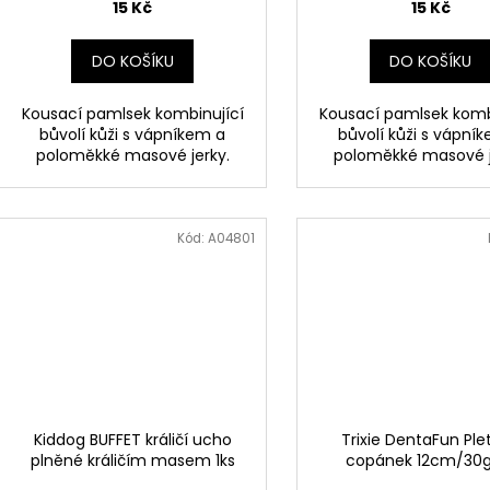
15 Kč
15 Kč
DO KOŠÍKU
DO KOŠÍKU
Kousací pamlsek kombinující
Kousací pamlsek komb
bůvolí kůži s vápníkem a
bůvolí kůži s vápní
poloměkké masové jerky.
poloměkké masové j
Kód:
A04801
Kiddog BUFFET králičí ucho
Trixie DentaFun Ple
plněné králičím masem 1ks
copánek 12cm/30g