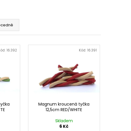
OG YUMMY CHICKEN
EAT 100G
ecedně
Kód:
16.392
Kód:
16.391
tyčka
Magnum kroucená tyčka
ITE
12,5cm RED/WHITE
Skladem
6 Kč