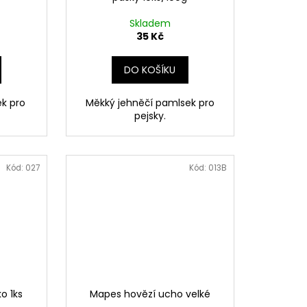
Skladem
35 Kč
DO KOŠÍKU
k pro
Měkký jehněčí pamlsek pro
pejsky.
Kód:
027
Kód:
013B
o 1ks
Mapes hovězí ucho velké