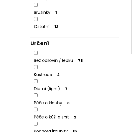
Brusinky
1
Ostatní
12
Určení
Bez obilovin / lepku
78
Kastrace
2
Dietní (light)
7
Péče o klouby
8
Péče o kůži a srst
2
Podpora imunity
15