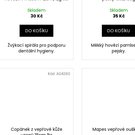
Skladem
Skladem
30 Kč
35 Kč
DO KOŠÍKU
DO KOŠÍKU
Žvýkací spirála pro podporu
Měkký hovězí pamlse
dentální hygieny.
pejsky.
Kód:
A04260
Copánek z vepřové kůže
Mapes vepřové oušk