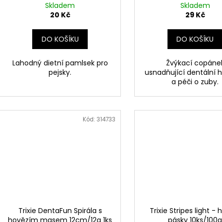
Skladem
Skladem
20 Kč
29 Kč
DO KOŠÍKU
DO KOŠÍKU
Lahodný dietní pamlsek pro
Žvýkací copáne
pejsky.
usnadňující dentální 
a péči o zuby.
Kód:
314733
Trixie DentaFun Spirála s
Trixie Stripes light - 
hovězím masem 12cm/12g 1ks
pásky 10ks/100