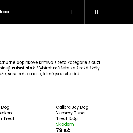
Hledat
Přihlášení
Nákupní
kce
Novinky
Kontakty
Obchodní po
košík
 Chutné doplňkové krmivo z této kategorie slouží
minují
zubní plak
. Vybírat můžete ze široké škály
ůže
,
sušeného masa
, které jsou vhodné
y Dog
Calibra Joy Dog
icken
Yummy Tuna
Následující
n Treat
Treat 100g
Skladem
79 Kč