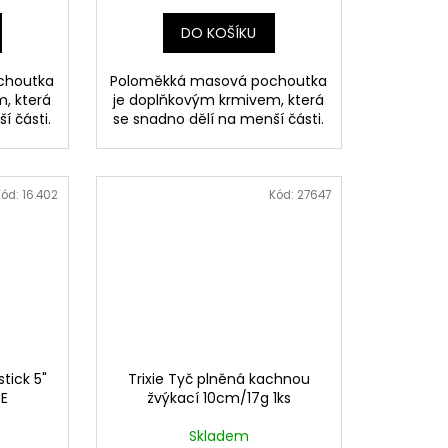
DO KOŠÍKU
choutka
Poloměkká masová pochoutka
, která
je doplňkovým krmivem, která
í části.
se snadno dělí na menší části.
Kód:
16.402
Kód:
27647
tick 5"
Trixie Tyč plněná kachnou
TE
žvýkací 10cm/17g 1ks
Skladem