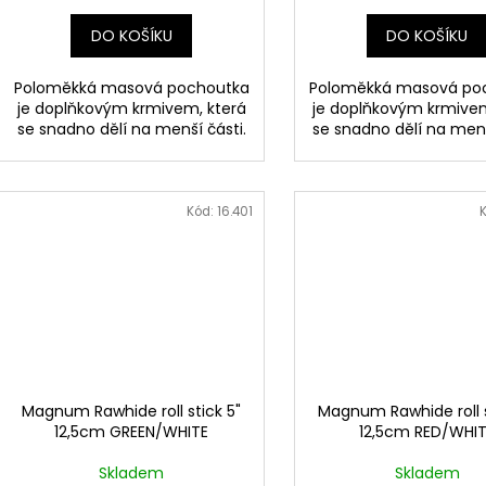
ů
DO KOŠÍKU
DO KOŠÍKU
Poloměkká masová pochoutka
Poloměkká masová po
je doplňkovým krmivem, která
je doplňkovým krmivem
se snadno dělí na menší části.
se snadno dělí na menš
Kód:
16.401
Magnum Rawhide roll stick 5"
Magnum Rawhide roll s
12,5cm GREEN/WHITE
12,5cm RED/WHI
Skladem
Skladem