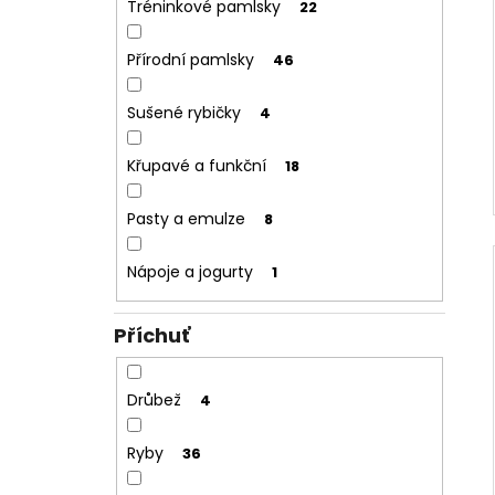
Tréninkové pamlsky
22
Přírodní pamlsky
46
Sušené rybičky
4
Křupavé a funkční
18
Pasty a emulze
8
Nápoje a jogurty
1
Příchuť
Drůbež
4
Ryby
36