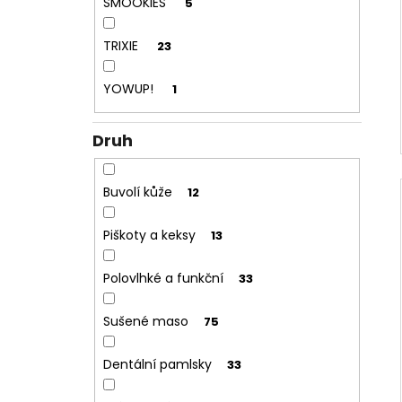
SMOOKIES
5
TRIXIE
23
YOWUP!
1
Druh
Buvolí kůže
12
Piškoty a keksy
13
Polovlhké a funkční
33
Sušené maso
75
Dentální pamlsky
33