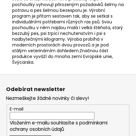
pochoutky vyhovují přirozeným požadavků šelmy na
potravu a pes šelmou bezesporu je. Výrobní
program je přitom sestaven tak, aby se setkal s
individuálními potřebami různých ras psů. Svou
pochoutku v něm najdou malá i velká štěňata, starý
bezzubý pes, psi trpící nechutenstvím i psi s
nadbytečnými kilogramy. Výroba probíhá v
moderních prostorách dvou provozů a je pod
stálým veterinárním dohledem.Značnou část
produkce vyváží do mnoha zemí Evropské unie,
Švýcarska.
Z
á
Odebírat newsletter
p
Nezmeškejte žádné novinky či slevy!
a
t
E-mail
í
Vložením e-mailu souhlasíte s
podmínkami
ochrany osobních údajů