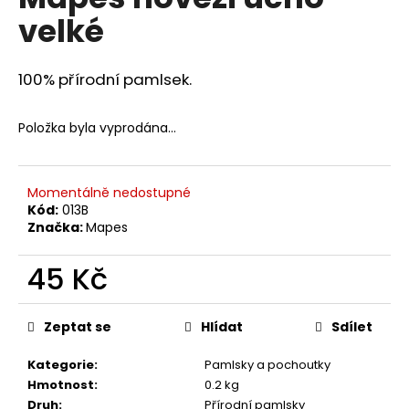
je
a
velké
0,0
z
j
5
í
hvězdiček.
100% přírodní pamlsek.
t
?
Položka byla vyprodána…
Momentálně nedostupné
Kód:
013B
HLEDAT
Značka:
Mapes
45 Kč
D
Měrná
o
cena:
Zeptat se
Hlídat
Sdílet
p
o
Kategorie
:
Pamlsky a pochoutky
r
Hmotnost
:
0.2 kg
u
Druh
:
Přírodní pamlsky