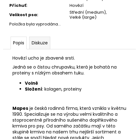
č
Příchuť
:
Hovězí
u
Střední (medium),
j
Velikost psa
:
Velké (large)
e
Položka byla vyprodána…
m
e
Popis
Diskuze
CALIBRA
JOY
Hovězí ucho je zbavené srsti.
DOG
Jedná se o čistou chrupavku, která je bohatá na
YUMMY
proteiny s nízkým obsahem tuku.
CHICKEN
AND
Volně
SALMON
Složení
: kolagen, proteiny
TREAT
100G
79
Mapes
je česká rodinná firma, která vznikla v květnu
Kč
1990. Specializuje se na výrobu velmi kvalitního a
stoprocentně přírodního sušeného doplňkového
krmiva pro psy. Od samého začátku mají v této
skupině krmiva na našem trhu nejširší sortiment a
stále se snaží hledat nové produkty. Jejich