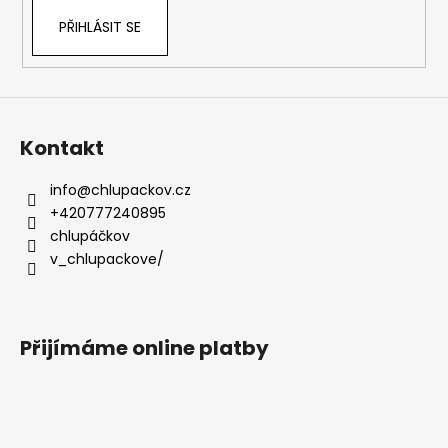
PŘIHLÁSIT SE
Kontakt
info
@
chlupackov.cz
+420777240895
chlupáčkov
v_chlupackove/
Přijímáme online platby