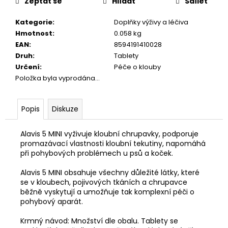
č
Zeptat se
Hlídat
Sdílet
u
j
Kategorie
:
Doplňky výživy a léčiva
e
Hmotnost
:
0.058 kg
m
EAN
:
8594191410028
e
Druh
:
Tablety
Určení
:
Péče o klouby
Položka byla vyprodána…
JOSICAT
KAPSIČKA
RICH
Popis
Diskuze
IN
CHICKEN
IN
Alavis 5 MINI vyživuje kloubní chrupavky, podporuje
SAUCE
promazávací vlastnosti kloubní tekutiny, napomáhá
85G
při pohybových problémech u psů a koček.
29
Kč
Alavis 5 MINI obsahuje všechny důležité látky, které
se v kloubech, pojivových tkáních a chrupavce
běžně vyskytují a umožňuje tak komplexní péči o
pohybový aparát.
Krmný návod: Množství dle obalu. Tablety se