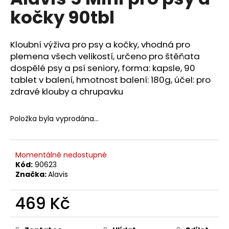
je
a
kočky 90tbl
0,0
z
j
5
í
hvězdiček.
Kloubní výživa pro psy a kočky, vhodná pro
t
plemena všech velikostí, určeno pro štěňata
?
dospělé psy a psí seniory, forma: kapsle, 90
tablet v balení, hmotnost balení: 180g, účel: pro
zdravé klouby a chrupavku
Položka byla vyprodána…
HLEDAT
Momentálně nedostupné
D
Kód:
90623
o
Značka:
Alavis
p
o
469 Kč
r
Měrná
u
cena: