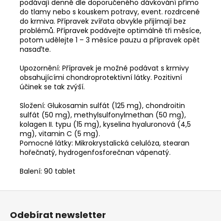
podávají denně dle doporučeného dávkování přímo
do tlamy nebo s kouskem potravy, event. rozdrcené
do krmiva. Přípravek zvířata obvykle přijímají bez
problémů. Přípravek podávejte optimálně tři měsíce,
potom udělejte 1 – 3 měsíce pauzu a přípravek opět
nasaďte.
Upozornění: Přípravek je možné podávat s krmivy
obsahujícími chondroprotektivní látky. Pozitivní
účinek se tak zvýší.
Složení: Glukosamin sulfát (125 mg), chondroitin
sulfát (50 mg), methylsulfonyl­methan (50 mg),
kolagen II. typu (15 mg), kyselina hyaluronová (4,5
mg), vitamin C (5 mg).
Pomocné látky: Mikrokrystalická celulóza, stearan
hořečnatý, hydrogenfosforečnan vápenatý.
Balení: 90 tablet
Z
á
Odebírat newsletter