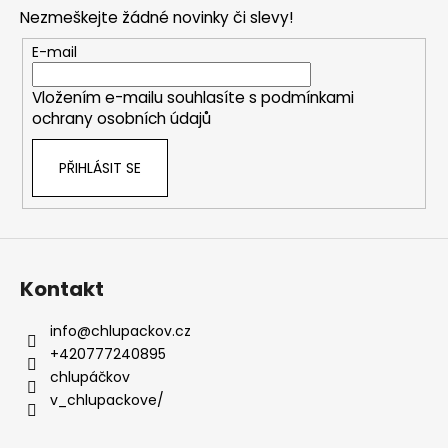
p
Nezmeškejte žádné novinky či slevy!
a
t
E-mail
í
Vložením e-mailu souhlasíte s
podmínkami
ochrany osobních údajů
PŘIHLÁSIT SE
Kontakt
info
@
chlupackov.cz
+420777240895
chlupáčkov
v_chlupackove/