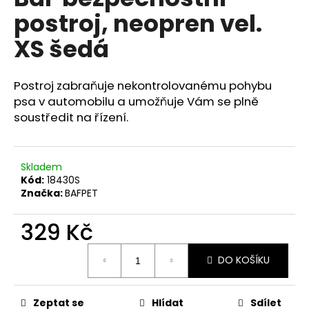
je
a
postroj, neopren vel.
0,0
z
j
XS šedá
5
í
hvězdiček.
t
Postroj zabraňuje nekontrolovanému pohybu
?
psa v automobilu a umožňuje Vám se plně
soustředit na řízení.
HLEDAT
Skladem
Kód:
18430S
Značka:
BAFPET
D
329 Kč
o
p
Měrná
DO KOŠÍKU
cena:
o
r
u
Zeptat se
Hlídat
Sdílet