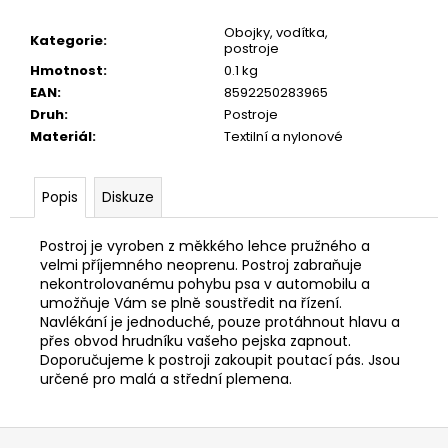
č
u
Obojky, vodítka,
Kategorie
:
j
postroje
e
Hmotnost
:
0.1 kg
m
EAN
:
8592250283965
e
Druh
:
Postroje
Materiál
:
Textilní a nylonové
JOSICAT
KAPSIČKA
Popis
Diskuze
MULTIPACK
SAUCE
MEAT
Postroj je vyroben z měkkého lehce pružného a
12X85G
velmi příjemného neoprenu. Postroj zabraňuje
299
nekontrolovanému pohybu psa v automobilu a
Kč
umožňuje Vám se plně soustředit na řízení.
Navlékání je jednoduché, pouze protáhnout hlavu a
přes obvod hrudníku vašeho pejska zapnout.
Doporučujeme k postroji zakoupit poutací pás. Jsou
určené pro malá a střední plemena.
Z