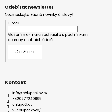
á
Odebírat newsletter
p
Nezmeškejte žádné novinky či slevy!
a
t
E-mail
í
Vložením e-mailu souhlasíte s
podmínkami
ochrany osobních údajů
PŘIHLÁSIT SE
Kontakt
info
@
chlupackov.cz
+420777240895
chlupáčkov
v_chlupackove/