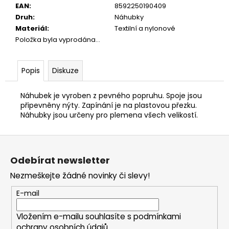
č
EAN
:
8592250190409
u
Druh
:
Náhubky
j
Materiál
:
Textilní a nylonové
e
Položka byla vyprodána…
m
e
Popis
Diskuze
JOSERA
Náhubek je vyroben z pevného popruhu. Spoje jsou
KIDS
900G
připevněny nýty. Zapínání je na plastovou přezku.
Náhubky jsou určeny pro plemena všech velikostí.
139
Kč
Z
á
Odebírat newsletter
p
Nezmeškejte žádné novinky či slevy!
a
t
E-mail
í
Vložením e-mailu souhlasíte s
podmínkami
ochrany osobních údajů