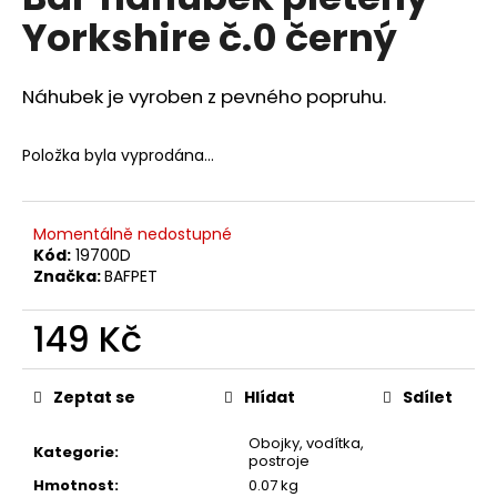
je
a
Yorkshire č.0 černý
0,0
z
j
5
í
hvězdiček.
Náhubek je vyroben z pevného popruhu.
t
?
Položka byla vyprodána…
Momentálně nedostupné
Kód:
19700D
HLEDAT
Značka:
BAFPET
149 Kč
D
Měrná
o
cena:
Zeptat se
Hlídat
Sdílet
p
o
Obojky, vodítka,
r
Kategorie
:
postroje
u
Hmotnost
:
0.07 kg