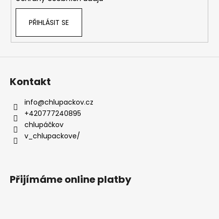
PŘIHLÁSIT SE
Kontakt
info
@
chlupackov.cz
+420777240895
chlupáčkov
v_chlupackove/
Přijímáme online platby