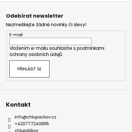
Z
á
Odebírat newsletter
p
Nezmeškejte žádné novinky či slevy!
a
t
E-mail
í
Vložením e-mailu souhlasíte s
podmínkami
ochrany osobních údajů
PŘIHLÁSIT SE
Kontakt
info
@
chlupackov.cz
+420777240895
chlupáčkov