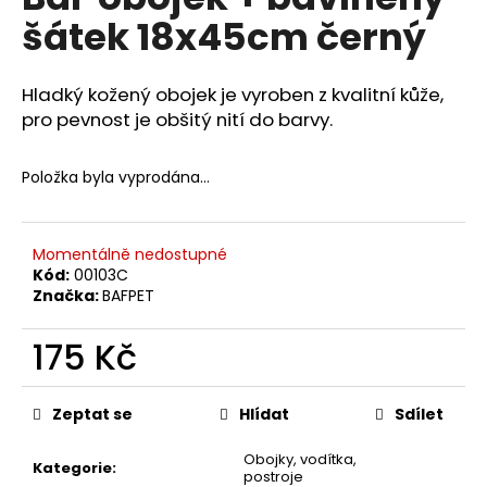
je
a
šátek 18x45cm černý
0,0
z
j
5
í
hvězdiček.
Hladký kožený obojek je vyroben z kvalitní kůže,
t
pro pevnost je obšitý nití do barvy.
?
Položka byla vyprodána…
HLEDAT
Momentálně nedostupné
Kód:
00103C
Značka:
BAFPET
D
175 Kč
o
Měrná
p
cena:
Zeptat se
Hlídat
Sdílet
o
r
Obojky, vodítka,
u
Kategorie
:
postroje