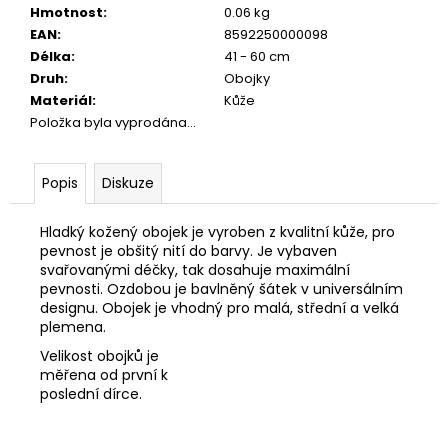
č
Hmotnost
:
0.06 kg
u
EAN
:
8592250000098
j
Délka
:
41 - 60 cm
e
Druh
:
Obojky
m
Materiál
:
Kůže
e
Položka byla vyprodána…
JOSICAT
Popis
Diskuze
KAPSIČKA
MULTIPACK
SAUCE
Hladký kožený obojek je vyroben z kvalitní kůže, pro
MEAT
pevnost je obšitý nití do barvy. Je vybaven
12X85G
svařovanými déčky, tak dosahuje maximální
299
pevnosti. Ozdobou je bavlněný šátek v universálním
Kč
designu. Obojek je vhodný pro malá, střední a velká
plemena.
Velikost obojků je
měřena od první k
poslední dírce.