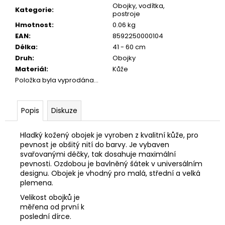
č
Obojky, vodítka,
Kategorie
:
u
postroje
j
Hmotnost
:
0.06 kg
e
EAN
:
8592250000104
m
Délka
:
41 - 60 cm
e
Druh
:
Obojky
Materiál
:
Kůže
Položka byla vyprodána…
JOSICAT
KAPSIČKA
RICH
Popis
Diskuze
IN
CHICKEN
IN
Hladký kožený obojek je vyroben z kvalitní kůže, pro
SAUCE
pevnost je obšitý nití do barvy. Je vybaven
85G
svařovanými déčky, tak dosahuje maximální
29
pevnosti. Ozdobou je bavlněný šátek v universálním
Kč
designu. Obojek je vhodný pro malá, střední a velká
plemena.
Velikost obojků je
měřena od první k
poslední dírce.