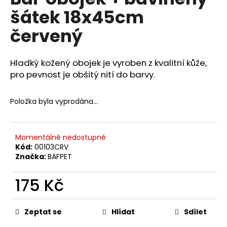
je
a
šátek 18x45cm
0,0
z
j
červený
5
í
hvězdiček.
t
Hladký kožený obojek je vyroben z kvalitní kůže,
?
pro pevnost je obšitý nití do barvy.
Položka byla vyprodána…
HLEDAT
Momentálně nedostupné
Kód:
00103CRV
Značka:
BAFPET
D
o
175 Kč
p
o
Měrná
r
cena:
Zeptat se
Hlídat
Sdílet
u