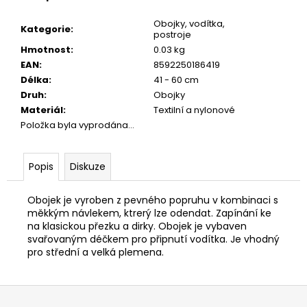
č
u
Obojky, vodítka,
Kategorie
:
j
postroje
e
Hmotnost
:
0.03 kg
m
EAN
:
8592250186419
e
Délka
:
41 - 60 cm
Druh
:
Obojky
Materiál
:
Textilní a nylonové
JOSERA
Položka byla vyprodána…
KIDS
900G
139
Popis
Diskuze
Kč
Obojek je vyroben z pevného popruhu v kombinaci s
měkkým návlekem, ktrerý lze odendat. Zapínání ke
na klasickou přezku a dirky. Obojek je vybaven
svařovaným déčkem pro připnutí vodítka. Je vhodný
pro střední a velká plemena.
Z