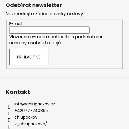
á
Odebírat newsletter
p
Nezmeškejte žádné novinky či slevy!
a
t
E-mail
í
Vložením e-mailu souhlasíte s
podmínkami
ochrany osobních údajů
PŘIHLÁSIT SE
Kontakt
info
@
chlupackov.cz
+420777240895
chlupáčkov
v_chlupackove/