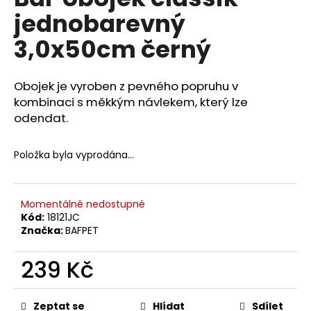
je
a
jednobarevný
0,0
z
j
3,0x50cm černý
5
í
hvězdiček.
t
Obojek je vyroben z pevného popruhu v
?
kombinaci s měkkým návlekem, který lze
odendat.
Položka byla vyprodána…
HLEDAT
Momentálně nedostupné
Kód:
18121JC
D
Značka:
BAFPET
o
p
239 Kč
o
r
Měrná
u
cena:
Zeptat se
Hlídat
Sdílet