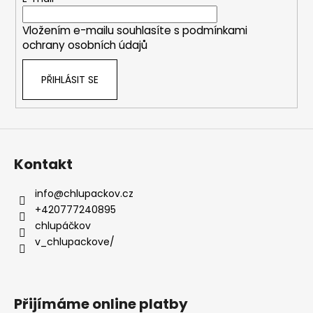
t
í
Vložením e-mailu souhlasíte s
podmínkami
ochrany osobních údajů
PŘIHLÁSIT SE
Kontakt
info
@
chlupackov.cz
+420777240895
chlupáčkov
v_chlupackove/
Přijímáme online platby