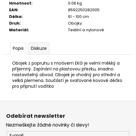
č
Hmotnost
:
0.06 kg
u
EAN
:
8592250282005
j
Délka
:
61 - 100 cm
e
Druh
:
Obojky
m
Materiál
:
Textilní a nylonové
e
Popis
Diskuze
JOSICAT
KAPSIČKA
MULTIPACK
Obojek z popruhu s motivem EKG je velmi měkký a
SAUCE
příjemný. Zapínání na plastovou přezku, snadno
MEAT
nastavitelný obvod. Obojek je vhodný pro střední a
12X85G
velká plemena. Součástí je svařované kovové déčko
299
pro připnutí vodítka
Kč
Z
á
Odebírat newsletter
p
Nezmeškejte žádné novinky či slevy!
a
E-mail