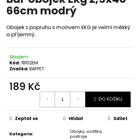
je
a
66cm modrý
0,0
z
j
5
í
hvězdiček.
Obojek z popruhu s motivem EKG je velmi měkký
t
a příjemný.
?
Skladem
Kód:
18102EM
Značka:
BAFPET
HLEDAT
189 Kč
Měrná
D
DO KOŠÍKU
cena:
o
p
Zeptat se
Hlídat
Sdílet
o
r
Obojky, vodítka,
u
Kategorie
:
postroje