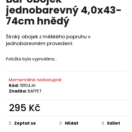
je
a
jednobarevný 4,0x43-
0,0
z
j
74cm hnědý
5
í
hvězdiček.
t
Široký obojek z měkkého popruhu v
?
jednobarevném provedení.
Položka byla vyprodána…
HLEDAT
Momentálně nedostupné
Kód:
18104JH
Značka:
BAFPET
D
o
295 Kč
p
o
Měrná
r
cena:
Zeptat se
Hlídat
Sdílet
u