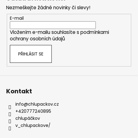
p
Nezmeškejte žádné novinky či slevy!
a
t
E-mail
í
Vložením e-mailu souhlasíte s
podmínkami
ochrany osobních údajů
PŘIHLÁSIT SE
Kontakt
info
@
chlupackov.cz
+420777240895
chlupáčkov
v_chlupackove/