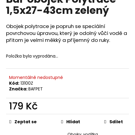
je
a
1,5x27-43cm zelený
0,0
z
j
5
í
hvězdiček.
Obojek polytrace je popruh se speciální
t
povrchovou úpravou, který je odolný vůči vodě a
?
přitom je velmi měkký a příjemný do ruky.
Položka byla vyprodána…
HLEDAT
Momentálně nedostupné
Kód:
13100Z
Značka:
BAFPET
D
o
179 Kč
p
Měrná
o
cena:
r
Zeptat se
Hlídat
Sdílet
u
Obojky, vodítka,