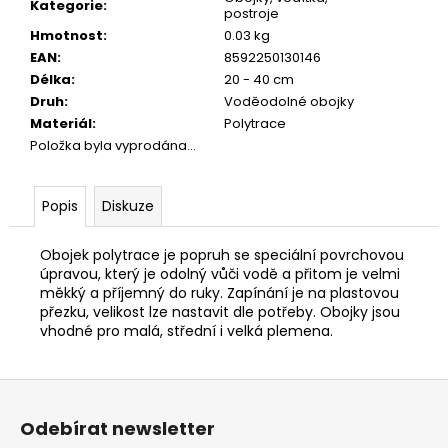
č
Kategorie
:
postroje
u
Hmotnost
:
0.03 kg
j
EAN
:
8592250130146
e
Délka
:
20 - 40 cm
m
Druh
:
Voděodolné obojky
e
Materiál
:
Polytrace
Položka byla vyprodána…
JOSERA
MEAT
BITES
Popis
Diskuze
MINI
BEEF
Obojek polytrace je popruh se speciální povrchovou
70G
úpravou, který je odolný vůči vodě a přitom je velmi
79
měkký a příjemný do ruky. Zapínání je na plastovou
Kč
přezku, velikost lze nastavit dle potřeby. Obojky jsou
vhodné pro malá, střední i velká plemena.
Z
á
Odebírat newsletter
p