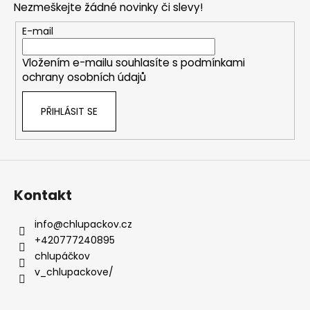
Nezmeškejte žádné novinky či slevy!
a
t
E-mail
í
Vložením e-mailu souhlasíte s
podmínkami
ochrany osobních údajů
PŘIHLÁSIT SE
Kontakt
info
@
chlupackov.cz
+420777240895
chlupáčkov
v_chlupackove/