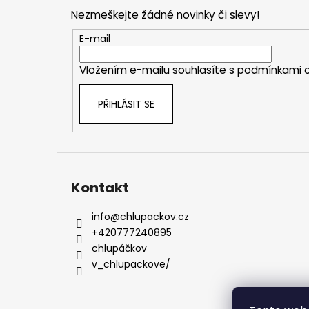
p
Nezmeškejte žádné novinky či slevy!
a
t
E-mail
í
Vložením e-mailu souhlasíte s
podmínkami o
PŘIHLÁSIT SE
Kontakt
info
@
chlupackov.cz
+420777240895
chlupáčkov
v_chlupackove/