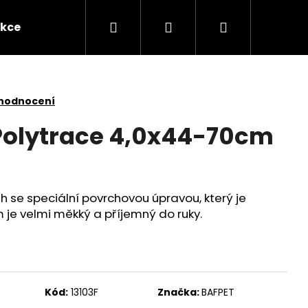
Hledat
Přihlášení
Nákupní
kce
Novinky
Kontakty
Obchodní po
košík
 hodnocení
Polytrace 4,0x44-70cm
h se speciální povrchovou úpravou, který je
 je velmi měkký a příjemný do ruky.
Následující
Kód:
13103F
Značka:
BAFPET