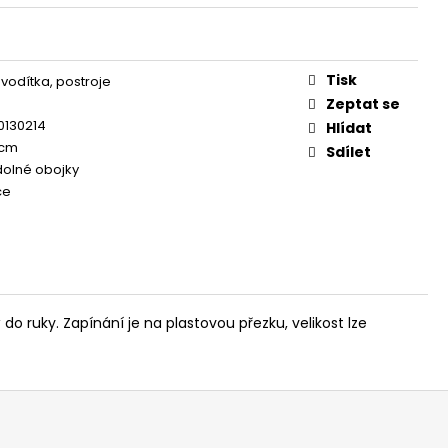
OG YUMMY CHICKEN
EAT 100G
Tisk
 vodítka, postroje
Zeptat se
0130214
Hlídat
 cm
Sdílet
olné obojky
ce
o ruky. Zapínání je na plastovou přezku, velikost lze