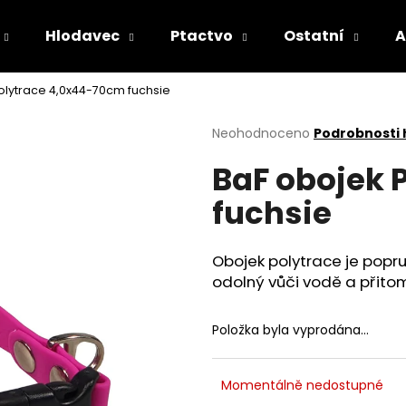
Hlodavec
Ptactvo
Ostatní
A
olytrace 4,0x44-70cm fuchsie
Co potřebujete najít?
Průměrné
Neohodnoceno
Podrobnosti
hodnocení
BaF obojek 
produktu
HLEDAT
je
fuchsie
0,0
z
5
Doporučujeme
hvězdiček.
Obojek polytrace je popru
odolný vůči vodě a přitom
Položka byla vyprodána…
Momentálně nedostupné