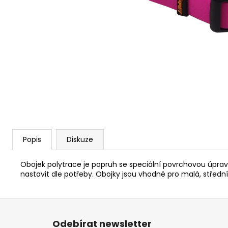
ALAVIS CBD OIL DROPS 30ML
559 Kč
Popis
Diskuze
Obojek polytrace je popruh se speciální povrchovou úpravou
nastavit dle potřeby. Obojky jsou vhodné pro malá, střední
Z
á
Odebírat newsletter