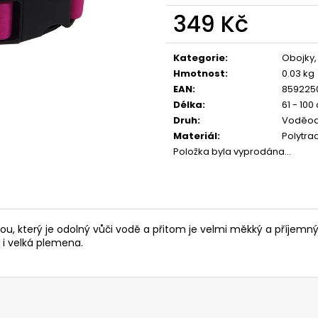
JOSERA MEAT BITES MINI BEEF 70G
CALIBRA JOY D
AND SALMON TR
349 Kč
79 Kč
79 Kč
Měrná
cena:
Kategorie
:
Obojky,
Hmotnost
:
0.03 kg
EAN
:
859225
Délka
:
61 - 100
Druh
:
Voděod
Materiál
:
Polytra
Položka byla vyprodána…
, který je odolný vůči vodě a přitom je velmi měkký a příjemný d
 i velká plemena.