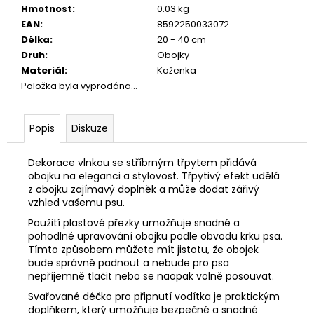
č
Hmotnost
:
0.03 kg
u
EAN
:
8592250033072
j
Délka
:
20 - 40 cm
e
Druh
:
Obojky
m
Materiál
:
Koženka
e
Položka byla vyprodána…
CALIBRA
Popis
Diskuze
JOY
DOG
YUMMY
Dekorace vlnkou se stříbrným třpytem přidává
CHICKEN
obojku na eleganci a stylovost. Třpytivý efekt udělá
AND
z obojku zajímavý doplněk a může dodat zářivý
SALMON
vzhled vašemu psu.
TREAT
100G
Použití plastové přezky umožňuje snadné a
79
pohodlné upravování obojku podle obvodu krku psa.
Kč
Tímto způsobem můžete mít jistotu, že obojek
bude správně padnout a nebude pro psa
nepříjemně tlačit nebo se naopak volně posouvat.
Svařované déčko pro připnutí vodítka je praktickým
doplňkem, který umožňuje bezpečné a snadné