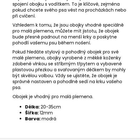
spojení obojku s vodítkem. To je klíčové, zejména
pokud chcete svého psa vést na procházkách nebo
při cvičení.
Vzhledem k tomu, že jsou obojky vhodné speciálně
pro malá plemena, můžete mít jistotu, že obojek
bude přesně padnout na menší krky a poskytne
pohodlí vašemu psu během nošení.
Pokud hledáte stylový a pohodlný obojek pro své
malé plemeno, obojky vyrobené z měkké koženky
zdobené vlnkou se stříbrným třpytem a vybavené
plastovou přezkou a svařovaným déčkem by mohly
být skvělou volbou. Vždy se ujistěte, že obojek je
správně nastaven a pohodlně sedí na krku vašeho
psa.
Obojek je vhodný pro malá plemena.
Délka:
20-35cm
Šířka:
12mm
Barva:
modrá