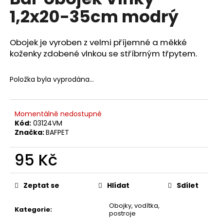
je
a
1,2x20-35cm modrý
0,0
z
j
5
í
hvězdiček.
Obojek je vyroben z velmi příjemné a měkké
t
koženky zdobené vlnkou se stříbrným třpytem.
?
Položka byla vyprodána…
HLEDAT
Momentálně nedostupné
Kód:
03124VM
Značka:
BAFPET
D
95 Kč
o
Měrná
p
cena:
Zeptat se
Hlídat
Sdílet
o
r
Obojky, vodítka,
u
Kategorie
:
postroje