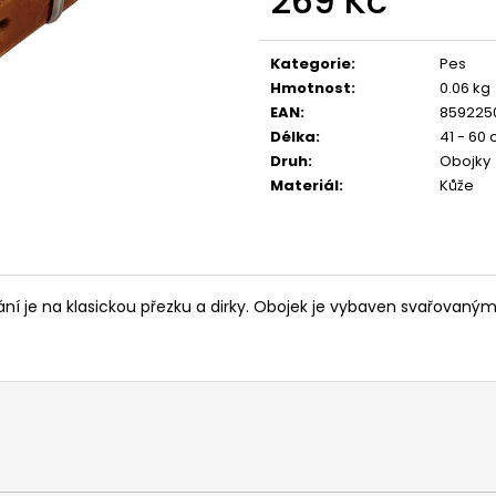
269 Kč
CALIBRA JOY DOG YUMMY CHICKEN
CALIBRA JOY D
AND SALMON TREAT 100G
100G
Měrná
cena:
79 Kč
79 Kč
Kategorie
:
Pes
Hmotnost
:
0.06 kg
EAN
:
859225
Délka
:
41 - 60
Druh
:
Obojky
Materiál
:
Kůže
ní je na klasickou přezku a dirky. Obojek je vybaven svařovaným