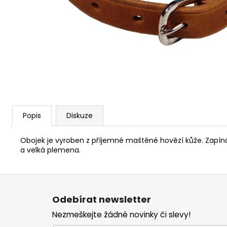
JOSERA MEAT BITES MINI BEEF 70G
79 Kč
Popis
Diskuze
Obojek je vyroben z příjemné maštěné hovězí kůže. Zapíná
a velká plemena.
Z
á
Odebírat newsletter
p
Nezmeškejte žádné novinky či slevy!
a