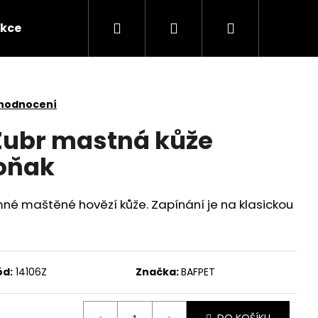
Hledat
Přihlášení
Nákupní
kce
Novinky
Kontakty
Obchodní po
košík
 hodnocení
Zubr mastná kůže
oňak
mné maštěné hovězí kůže. Zapínání je na klasickou
ód:
14106Z
Značka:
BAFPET
Následující