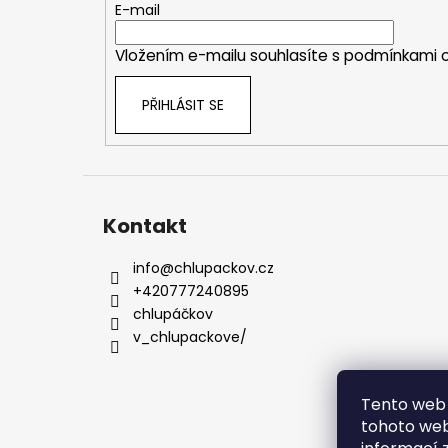
t
E-mail
í
Vložením e-mailu souhlasíte s
podmínkami o
PŘIHLÁSIT SE
Kontakt
info
@
chlupackov.cz
+420777240895
chlupáčkov
v_chlupackove/
Tento web 
tohoto webu