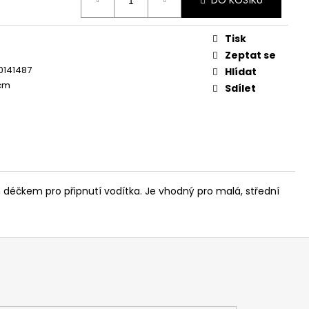
DO KOŠÍKU
OG YUMMY TUNA TREAT
Tisk
Zeptat se
0141487
Hlídat
 cm
Sdílet
 déčkem pro připnutí vodítka. Je vhodný pro malá, střední