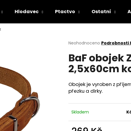
Hlodavec
Ptactvo
Ostatní
A
k
Co potřebujete najít?
Průměrné
Neohodnoceno
Podrobnosti
hodnocení
BaF obojek 
produktu
HLEDAT
je
2,5x60cm k
0,0
z
5
Doporučujeme
hvězdiček.
Obojek je vyroben z příje
přezku a dirky.
Skladem
K