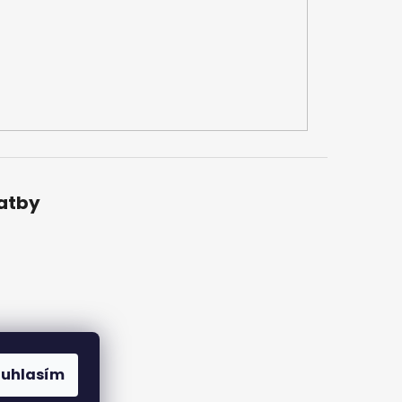
latby
ouhlasím