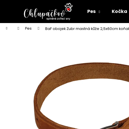
K
Přejít
na
o
Pes
Kočka
obsah
Zpět
Zpět
š
do
do
í
Domů
Pes
BaF obojek Zubr mastná kůže 2,5x60cm koňa
k
obchodu
obchodu