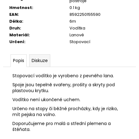
č
postroje
u
Hmotnost
:
0.1 kg
j
EAN
:
8592250155590
e
Délka
:
6m
m
Druh
:
Vodítka
e
Materiál
:
Lanové
Určení
:
Stopovací
JOSICAT
KAPSIČKA
Popis
Diskuze
MULTIPACK
SAUCE
MEAT
Stopovací vodítko je vyrobeno z pevného lana.
12X85G
Spoje jsou tepelně svařeny, prošity a skryty pod
299
plastovou krytku.
Kč
Vodítko není ukončené uchem.
Určeno na stopy či běžné procházky, kdy je riziko,
mít pejska na volno.
Doporučujeme pro malá a střední plemena a
štěňata.