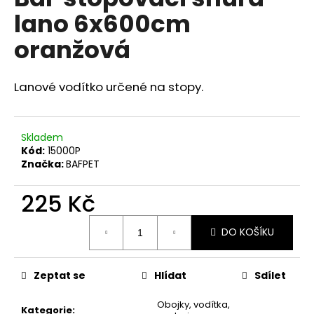
je
a
lano 6x600cm
0,0
z
j
oranžová
5
í
hvězdiček.
t
Lanové vodítko určené na stopy.
?
Skladem
Kód:
15000P
HLEDAT
Značka:
BAFPET
225 Kč
Měrná
D
DO KOŠÍKU
cena:
o
p
o
Zeptat se
Hlídat
Sdílet
r
u
Obojky, vodítka,
Kategorie
: