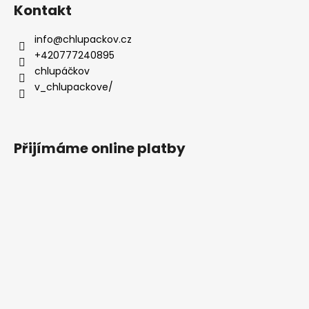
Kontakt
info
@
chlupackov.cz
+420777240895
chlupáčkov
v_chlupackove/
Přijímáme online platby