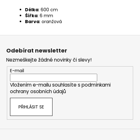
Délka
: 600 cm
Šířka
: 6 mm
Barva
: oranžová
Z
á
Odebírat newsletter
p
Nezmeškejte žádné novinky či slevy!
a
t
E-mail
í
Vložením e-mailu souhlasíte s
podmínkami
ochrany osobních údajů
PŘIHLÁSIT SE