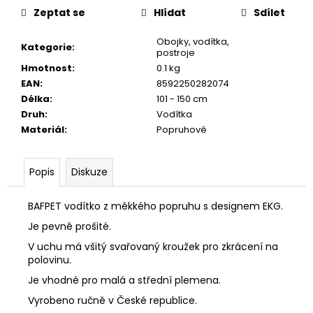
č
Zeptat se
Hlídat
Sdílet
u
j
Obojky, vodítka,
e
Kategorie
:
postroje
m
Hmotnost
:
0.1 kg
e
EAN
:
8592250282074
Délka
:
101 - 150 cm
Druh
:
Vodítka
JOSICAT
Materiál
:
Popruhové
KAPSIČKA
RICH
IN
BEEF
Popis
Diskuze
IN
SAUCE
85G
BAFPET vodítko z měkkého popruhu s designem EKG.
29
Je pevně prošité.
Kč
V uchu má všitý svařovaný kroužek pro zkrácení na
polovinu.
Je vhodné pro malá a střední plemena.
Vyrobeno ručně v České republice.