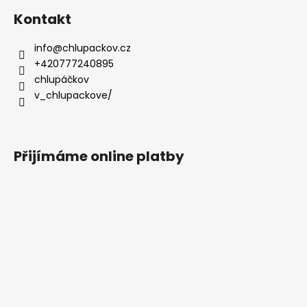
Kontakt
info
@
chlupackov.cz
+420777240895
chlupáčkov
v_chlupackove/
Přijímáme online platby