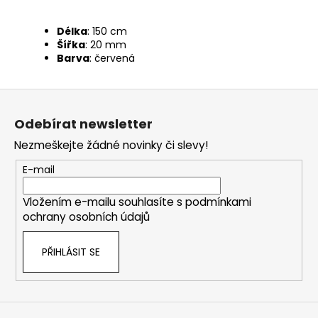
Délka
: 150 cm
Šířka
: 20 mm
Barva
: červená
Z
á
Odebírat newsletter
p
Nezmeškejte žádné novinky či slevy!
a
t
E-mail
í
Vložením e-mailu souhlasíte s
podmínkami
ochrany osobních údajů
PŘIHLÁSIT SE