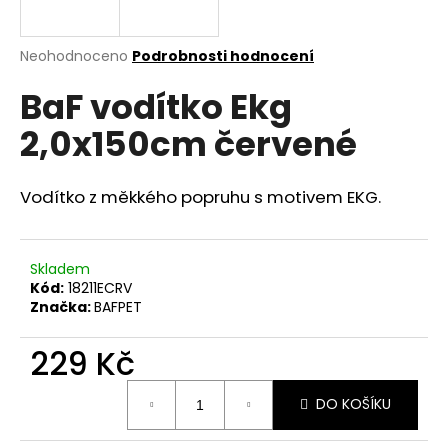
a
j
Průměrné
Neohodnoceno
Podrobnosti hodnocení
í
hodnocení
BaF vodítko Ekg
produktu
t
je
?
2,0x150cm červené
0,0
z
5
hvězdiček.
Vodítko z měkkého popruhu s motivem EKG.
HLEDAT
Skladem
Kód:
18211ECRV
Značka:
BAFPET
D
o
229 Kč
p
o
Měrná
r
DO KOŠÍKU
cena:
u