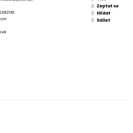
OG YUMMY TUNA TREAT
Zeptat se
0282135
Hlídat
0 cm
Sdílet
ové