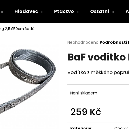
Hlodavec
Ptactvo
Ostatní
A
Ekg 2,5x150cm šedé
Co potřebujete najít?
Průměrné
Neohodnoceno
Podrobnosti
hodnocení
BaF vodítko
produktu
HLEDAT
je
0,0
z
Vodítko z měkkého popru
5
Doporučujeme
hvězdiček.
Není skladem
259 Kč
Měrná
cena:
Kategorie
:
Obojky,