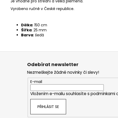
Je vhodné pro střední a velká plemena.
Vyrobeno ručně v České republice.
Délka
: 150 cm
Šířka
: 25 mm
Barva
: šedá
Z
á
Odebírat newsletter
p
Nezmeškejte žádné novinky či slevy!
a
t
E-mail
í
Vložením e-mailu souhlasíte s
podmínkami o
PŘIHLÁSIT SE