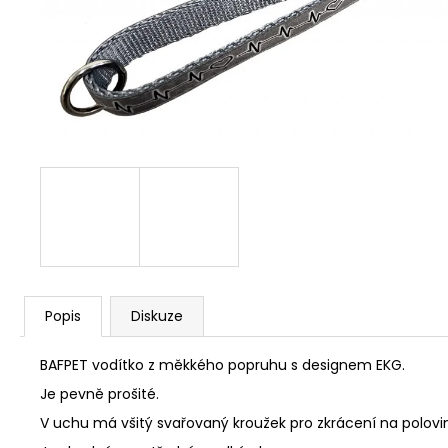
JOSERA MEAT BITES MINI BEEF 70G
79 Kč
Popis
Diskuze
BAFPET vodítko z měkkého popruhu s designem EKG.
Je pevně prošité.
V uchu má všitý svařovaný kroužek pro zkrácení na polovi