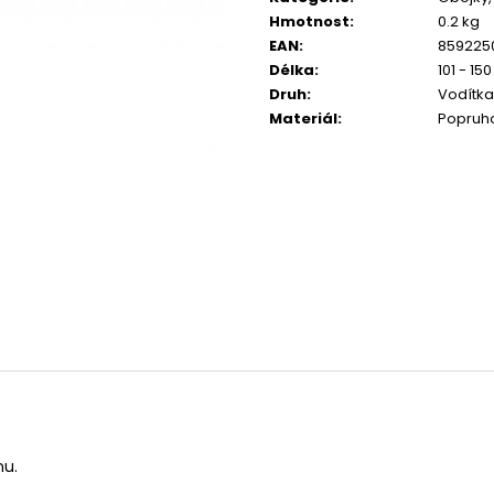
CALIBRA JOY DOG YUMMY CHICKEN
CALIBRA JOY D
Hmotnost
:
0.2 kg
AND SALMON TREAT 100G
100G
EAN
:
859225
79 Kč
79 Kč
Délka
:
101 - 15
Druh
:
Vodítka
Materiál
:
Popruh
nu.