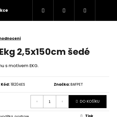
Hledat
Přihlášení
Nákupní
kce
Novinky
Kontakty
Obchodní po
košík
 hodnocení
 Ekg 2,5x150cm šedé
hu s motivem EKG.
Kód:
18204ES
Značka:
BAFPET
DO KOŠÍKU
Následující
Tisk
 vodítka, postroje