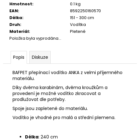
č
Hmotnost
:
0.1 kg
u
EAN
:
8592250160570
j
Délka
:
151 - 300 cm
e
Druh
:
Vodítka
m
Materiál
:
Pletené
e
Položka byla vyprodána…
JOSICAT
Popis
Diskuze
KAPSIČKA
RICH
IN
BAFPET přepínací vodítko ANKA z velmi příjemného
TURKEY
materiálu.
IN
SAUCE
Díky dvěma karabinám, dvěma kroužkům a
85G
provedení je možné vodítko zkracovat a
29
prodlužovat dle potřeby.
Kč
Spoje jsou zapletené do materiálu.
Vodítko je vhodné pro malá a střední plemena.
Délka
: 240 cm