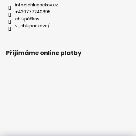
info
@
chlupackov.cz
+420777240895
chlupáčkov
v_chlupackove/
Přijímáme online platby