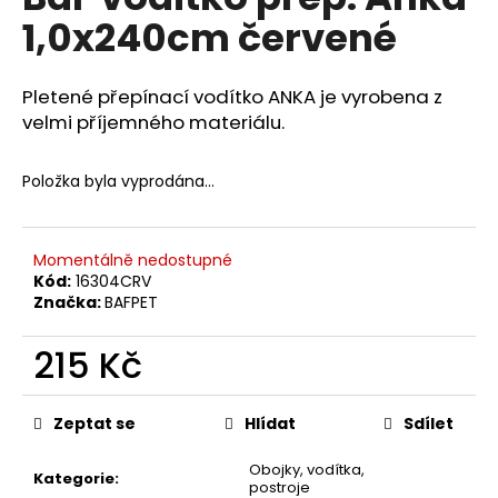
je
a
1,0x240cm červené
0,0
z
j
5
í
hvězdiček.
Pletené přepínací vodítko ANKA je vyrobena z
t
velmi příjemného materiálu.
?
Položka byla vyprodána…
HLEDAT
Momentálně nedostupné
Kód:
16304CRV
Značka:
BAFPET
D
215 Kč
o
Měrná
p
cena:
Zeptat se
Hlídat
Sdílet
o
r
Obojky, vodítka,
u
Kategorie
:
postroje