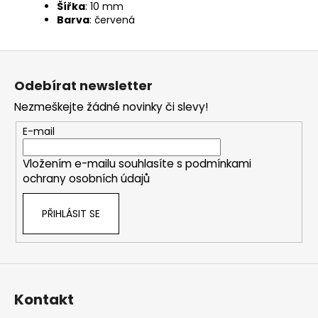
Šířka
: 10 mm
Barva
: červená
Z
á
Odebírat newsletter
p
Nezmeškejte žádné novinky či slevy!
a
t
E-mail
í
Vložením e-mailu souhlasíte s
podmínkami
ochrany osobních údajů
PŘIHLÁSIT SE
Kontakt