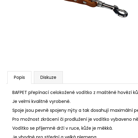
JOSERA MEAT BITES MINI BEEF 70G
79 Kč
Popis
Diskuze
BAFPET přepínací celokožené vodítko z maštěné hovězí ků
Je velmi kvalitně vyrobené.
Spoje jsou pevně spojeny nýty a tak dosahují maximální pe
Pro možnost zkrácení či prodlužení je vodítko vybaveno ně
Vodítko se příjemně drží v ruce, kůže je měkká.
Je vhodné pro střední a velká plemena.