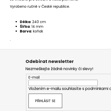
Vyrobeno ručně v České republice.
Délka
: 240 cm
Šířka
: 14 mm
Barva
: koňak
.
Z
á
Odebírat newsletter
p
Nezmeškejte žádné novinky či slevy!
a
t
E-mail
í
Vložením e-mailu souhlasíte s
podmínkami o
PŘIHLÁSIT SE