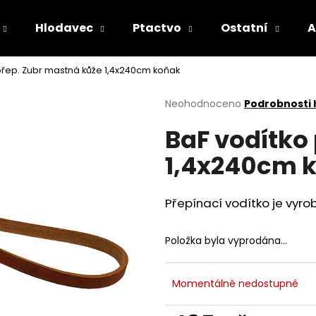
Hlodavec
Ptactvo
Ostatní
A
přep. Zubr mastná kůže 1,4x240cm koňak
Co potřebujete najít?
Průměrné
Neohodnoceno
Podrobnosti
hodnocení
BaF vodítko
produktu
HLEDAT
je
1,4x240cm 
0,0
z
5
Doporučujeme
hvězdiček.
Přepínací vodítko je vyro
Položka byla vyprodána…
Momentálně nedostupné