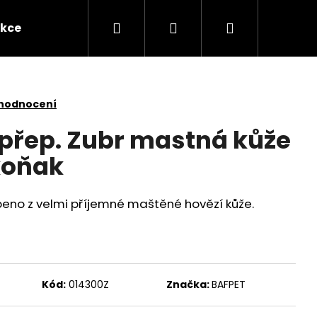
Hledat
Přihlášení
Nákupní
kce
Novinky
Kontakty
Obchodní po
košík
 hodnocení
 přep. Zubr mastná kůže
koňak
beno z velmi příjemné maštěné hovězí kůže.
Následující
Kód:
014300Z
Značka:
BAFPET