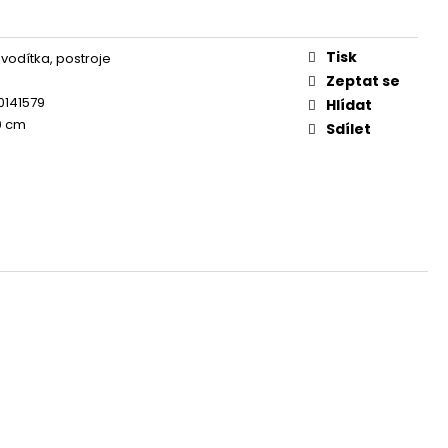
OG YUMMY TUNA TREAT
Tisk
 vodítka, postroje
Zeptat se
0141579
Hlídat
00 cm
Sdílet