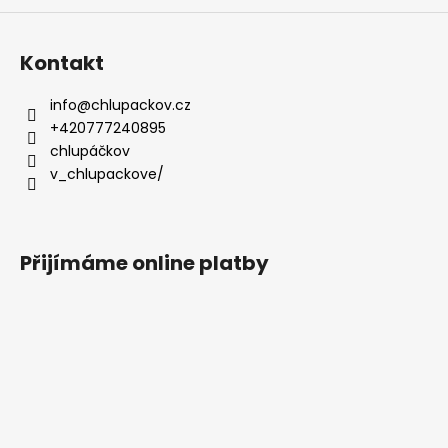
Kontakt
info
@
chlupackov.cz
+420777240895
chlupáčkov
v_chlupackove/
Přijímáme online platby