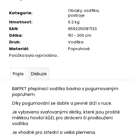
č
u
Obojky, vodítka,
Kategorie
:
j
postroje
e
Hmotnost
:
0.2 kg
m
EAN
:
8592250187133
e
Délka
:
151 - 300 cm
Druh
:
Vodítka
Materiál
:
Popruhové
CALIBRA
Položka byla vyprodána…
JOY
DOG
YUMMY
CHICKEN
Popis
Diskuze
AND
SALMON
TREAT
BAFPET přepínací vodítko bavlna s pogumovaným
100G
popruhem.
79
Díky pogumování se dobře a pevně drží v ruce.
Kč
Je vybaveno svařovanými déčky, které jsou prošité
měkkou hovězí kůží, pro zkrácení či prodloužení
vodítka.
Je vhodné pro střední a velká plemena.