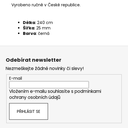
Vyrobeno ručně v České republice.
Délka
: 240 cm
Šířka
: 25 mm
Barva
: černá
Z
á
Odebírat newsletter
p
Nezmeškejte žádné novinky či slevy!
a
t
E-mail
í
Vložením e-mailu souhlasíte s
podmínkami
ochrany osobních údajů
PŘIHLÁSIT SE