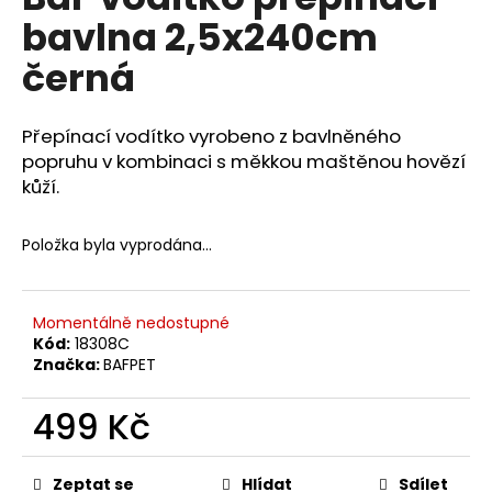
je
a
bavlna 2,5x240cm
0,0
z
j
černá
5
í
hvězdiček.
t
Přepínací vodítko vyrobeno z bavlněného
?
popruhu v kombinaci s měkkou maštěnou hovězí
kůží.
Položka byla vyprodána…
HLEDAT
Momentálně nedostupné
Kód:
18308C
D
Značka:
BAFPET
o
p
499 Kč
o
r
Měrná
u
cena:
Zeptat se
Hlídat
Sdílet