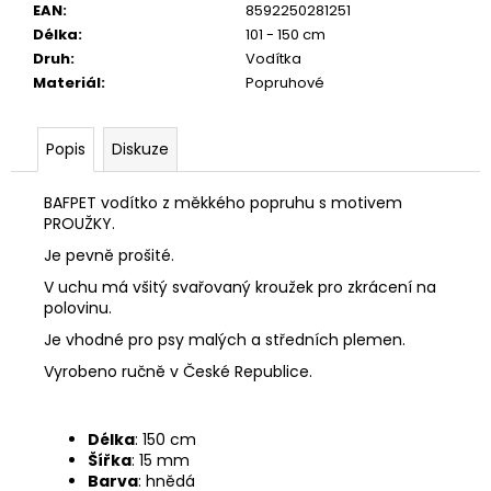
č
EAN
:
8592250281251
u
Délka
:
101 - 150 cm
j
Druh
:
Vodítka
e
Materiál
:
Popruhové
m
e
Popis
Diskuze
JOSICAT
BAFPET vodítko z měkkého popruhu s motivem
KAPSIČKA
PROUŽKY.
RICH
IN
Je pevně prošité.
TURKEY
IN
V uchu má všitý svařovaný kroužek pro zkrácení na
SAUCE
polovinu.
85G
Je vhodné pro psy malých a středních plemen.
29
Kč
Vyrobeno ručně v České Republice.
Délka
: 150 cm
Šířka
: 15 mm
Barva
: hnědá