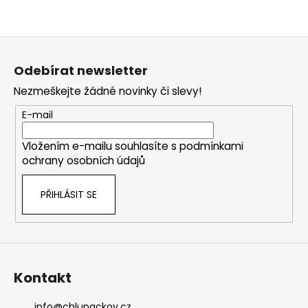
Z
á
Odebírat newsletter
p
Nezmeškejte žádné novinky či slevy!
a
t
E-mail
í
Vložením e-mailu souhlasíte s
podmínkami
ochrany osobních údajů
PŘIHLÁSIT SE
Kontakt
info
@
chlupackov.cz