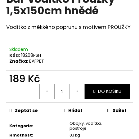
je
a
1,5x150cm hnědé
0,0
z
j
5
í
hvězdiček.
Vodítko z měkkého popruhu s motivem PROUŽKY
t
?
Skladem
Kód:
18208PSH
Značka:
BAFPET
HLEDAT
189 Kč
Měrná
DO KOŠÍKU
cena:
D
o
Zeptat se
Hlídat
Sdílet
p
o
Obojky, vodítka,
r
Kategorie
:
postroje
u
Hmotnost
:
0.1 kg