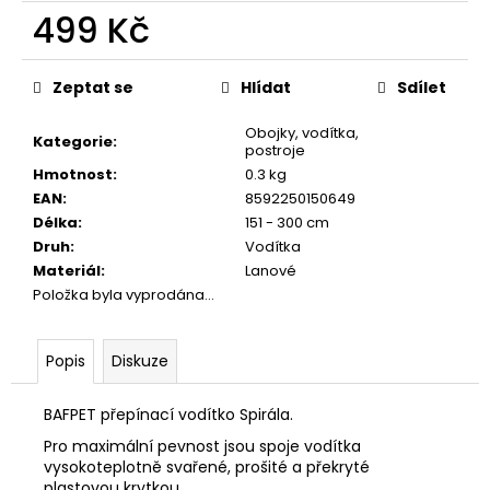
č
499 Kč
u
j
Měrná
e
cena:
Zeptat se
Hlídat
Sdílet
m
e
Obojky, vodítka,
Kategorie
:
postroje
Hmotnost
:
0.3 kg
CALIBRA
EAN
:
8592250150649
JOY
Délka
:
151 - 300 cm
DOG
YUMMY
Druh
:
Vodítka
CHICKEN
Materiál
:
Lanové
AND
Položka byla vyprodána…
SALMON
TREAT
100G
Popis
Diskuze
79
Kč
BAFPET přepínací vodítko Spirála.
Pro maximální pevnost jsou spoje vodítka
vysokoteplotně svařené, prošité a překryté
plastovou krytkou.