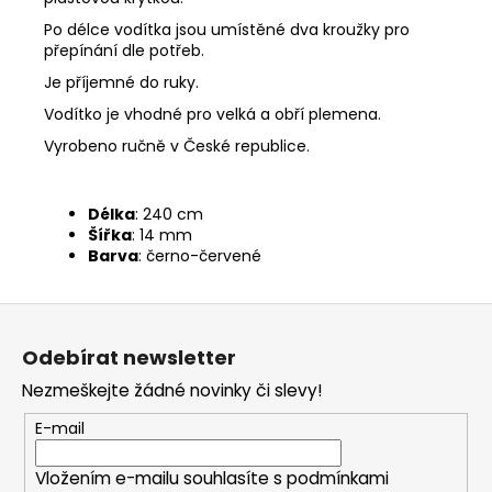
Po délce vodítka jsou umístěné dva kroužky pro
přepínání dle potřeb.
Je příjemné do ruky.
Vodítko je vhodné pro velká a obří plemena.
Vyrobeno ručně v České republice.
Délka
: 240 cm
Šířka
: 14 mm
Barva
: černo-červené
Z
á
Odebírat newsletter
p
Nezmeškejte žádné novinky či slevy!
a
t
E-mail
í
Vložením e-mailu souhlasíte s
podmínkami