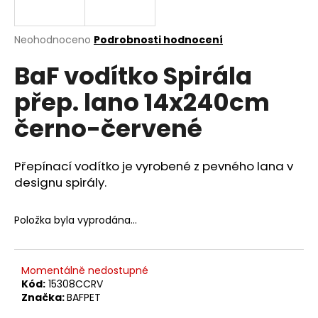
a
j
Průměrné
Neohodnoceno
Podrobnosti hodnocení
í
hodnocení
BaF vodítko Spirála
produktu
t
je
?
přep. lano 14x240cm
0,0
z
černo-červené
5
hvězdiček.
Přepínací vodítko je vyrobené z pevného lana v
HLEDAT
designu spirály.
Položka byla vyprodána…
D
o
p
Momentálně nedostupné
o
Kód:
15308CCRV
r
Značka:
BAFPET
u