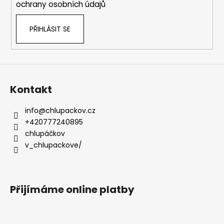
ochrany osobních údajů
PŘIHLÁSIT SE
Kontakt
info
@
chlupackov.cz
+420777240895
chlupáčkov
v_chlupackove/
Přijímáme online platby