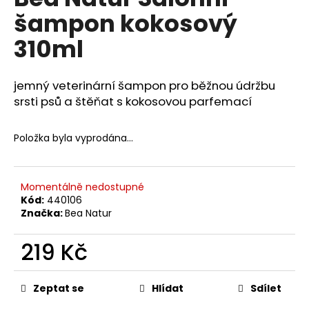
je
a
šampon kokosový
0,0
z
j
310ml
5
í
hvězdiček.
t
jemný veterinární šampon pro běžnou údržbu
?
srsti psů a štěňat s kokosovou parfemací
Položka byla vyprodána…
HLEDAT
Momentálně nedostupné
Kód:
440106
Značka:
Bea Natur
D
o
219 Kč
p
o
Měrná
r
cena:
Zeptat se
Hlídat
Sdílet
u