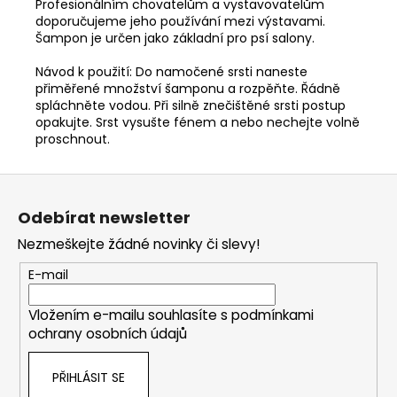
Profesionálním chovatelům a vystavovatelům
doporučujeme jeho používání mezi výstavami.
Šampon je určen jako základní pro psí salony.
Návod k použití: Do namočené srsti naneste
přiměřené množství šamponu a rozpěňte. Řádně
spláchněte vodou. Při silně znečištěné srsti postup
opakujte. Srst vysušte fénem a nebo nechejte volně
proschnout.
Z
á
Odebírat newsletter
p
Nezmeškejte žádné novinky či slevy!
a
t
E-mail
í
Vložením e-mailu souhlasíte s
podmínkami
ochrany osobních údajů
PŘIHLÁSIT SE