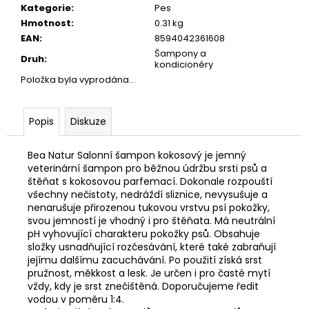
č
Kategorie
:
Pes
u
Hmotnost
:
0.31 kg
j
EAN
:
8594042361608
e
Šampony a
Druh
:
m
kondicionéry
e
Položka byla vyprodána…
JOSICAT
Popis
Diskuze
KAPSIČKA
RICH
IN
Bea Natur Salonní šampon kokosový je jemný
BEEF
veterinární šampon pro běžnou údržbu srsti psů a
IN
štěňat s kokosovou parfemací. Dokonale rozpouští
SAUCE
všechny nečistoty, nedráždí sliznice, nevysušuje a
85G
nenarušuje přirozenou tukovou vrstvu psí pokožky,
29
svou jemností je vhodný i pro štěňata. Má neutrální
Kč
pH vyhovující charakteru pokožky psů. Obsahuje
složky usnadňující rozčesávání, které také zabraňují
jejímu dalšímu zacuchávání. Po použití získá srst
pružnost, měkkost a lesk. Je určen i pro časté mytí
vždy, kdy je srst znečištěná. Doporučujeme ředit
vodou v poměru 1:4.