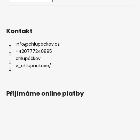
Kontakt
info
@
chlupackov.cz
+420777240895
chlupáčkov
v_chlupackove/
Přijímáme online platby