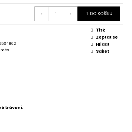
OG YUMMY TUNA TREAT
DO KOŠÍKU
Tisk
Zeptat se
2504862
Hlídat
směs
Sdílet
é trávení.