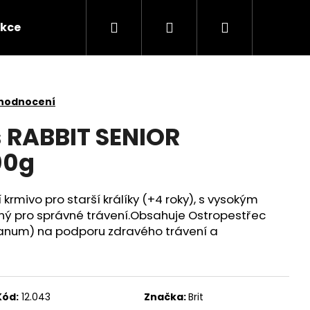
Hledat
Přihlášení
Nákupní
kce
Novinky
Kontakty
Obchodní po
košík
 hodnocení
s RABBIT SENIOR
00g
rmivo pro starší králíky (+4 roky), s vysokým
ný pro správné trávení.Obsahuje Ostropestřec
anum) na podporu zdravého trávení a
Následující
Kód:
12.043
Značka:
Brit