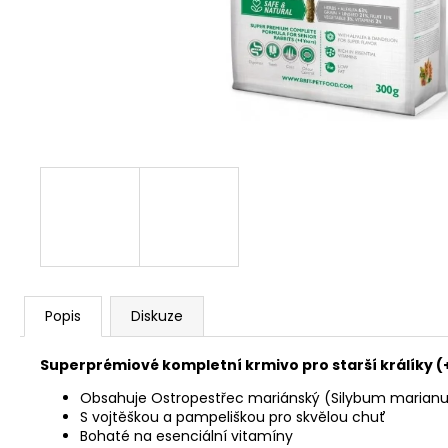
JOSERA MEAT BITES MINI BEEF 70G
79 Kč
Popis
Diskuze
Superprémiové kompletní krmivo pro starší králíky (
Obsahuje Ostropestřec mariánský (Silybum marianu
S vojtěškou a pampeliškou pro skvělou chuť
Bohaté na esenciální vitamíny