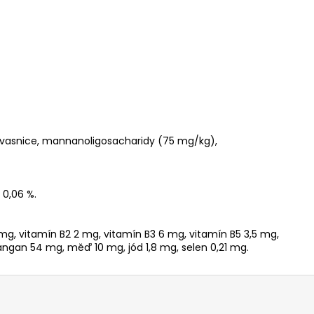
ké kvasnice, mannanoligosacharidy (75 mg/kg),
 0,06 %.
1 mg, vitamín B2 2 mg, vitamín B3 6 mg, vitamín B5 3,5 mg,
mangan 54 mg, měď 10 mg, jód 1,8 mg, selen 0,21 mg.