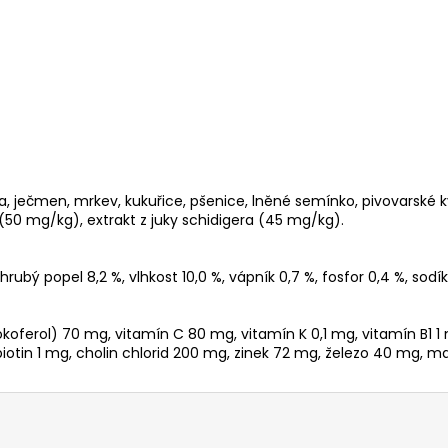
ablka, ječmen, mrkev, kukuřice, pšenice, lněné semínko, pivovars
(50 mg/kg), extrakt z juky schidigera (45 mg/kg).
hrubý popel 8,2 %, vlhkost 10,0 %, vápník 0,7 %, fosfor 0,4 %, sodík
atokoferol) 70 mg, vitamín C 80 mg, vitamín K 0,1 mg, vitamín B1 
 biotin 1 mg, cholin chlorid 200 mg, zinek 72 mg, železo 40 mg, 