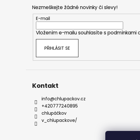
p
Nezmeškejte žádné novinky či slevy!
a
t
E-mail
í
Vložením e-mailu souhlasíte s
podmínkami o
PŘIHLÁSIT SE
Kontakt
info
@
chlupackov.cz
+420777240895
chlupáčkov
v_chlupackove/