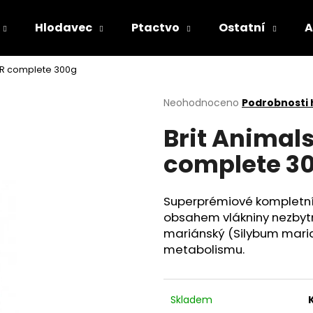
Hlodavec
Ptactvo
Ostatní
A
IOR complete 300g
Co potřebujete najít?
Průměrné
Neohodnoceno
Podrobnosti
hodnocení
Brit Animal
produktu
HLEDAT
je
complete 3
0,0
z
5
Doporučujeme
hvězdiček.
Superprémiové kompletní k
obsahem vlákniny nezbyt
mariánský (Silybum mari
metabolismu.
Skladem