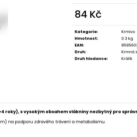
CALIBRA JOY DOG YUMMY CHICKEN
CALIBRA JOY D
AND SALMON TREAT 100G
100G
84 Kč
79 Kč
79 Kč
Měrná
cena:
Kategorie
:
Krmivo
Hmotnost
:
0.3 kg
EAN
:
859560
Druh
:
Krmná 
Druh hlodavce
:
Králík
+4 roky), s vysokým obsahem vlákniny nezbytný pro správn
m) na podporu zdravého trávení a metabolismu.