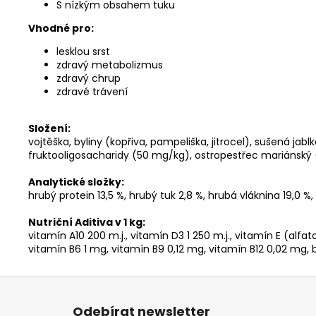
S nízkým obsahem tuku
Vhodné pro:
lesklou srst
zdravý metabolizmus
zdravý chrup
zdravé trávení
Složení:
vojtěška, byliny (kopřiva, pampeliška, jitrocel), sušená j
fruktooligosacharidy (50 mg/kg), ostropestřec mariánský 
Analytické složky:
hrubý protein 13,5 %, hrubý tuk 2,8 %, hrubá vláknina 19,0 %, 
Nutriční Aditiva v 1 kg:
vitamín A10 200 m.j., vitamín D3 1 250 m.j., vitamín E (alf
vitamín B6 1 mg, vitamín B9 0,12 mg, vitamín B12 0,02 mg,
Z
á
Odebírat newsletter