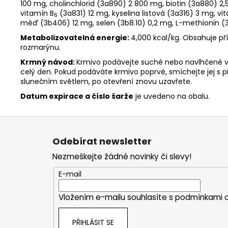
100 mg, cholinchlorid (3a890) 2 800 mg, biotin (3a880) 2,
vitamín B
(3a831) 12 mg, kyselina listová (3a316) 3 mg, vi
6
měď (3b406) 12 mg, selen (3b8.10) 0,2 mg, L-methionin (
Metabolizovatelná energie:
4,000 kcal/kg. Obsahuje pří
rozmarýnu.
Krmný návod:
Krmivo podávejte suché nebo navlhčené vl
celý den. Pokud podáváte krmivo poprvé, smíchejte jej s
slunečním světlem, po otevření znovu uzavřete.
Datum expirace a číslo šarže
je uvedeno na obalu.
Z
á
Odebírat newsletter
p
Nezmeškejte žádné novinky či slevy!
a
t
E-mail
í
Vložením e-mailu souhlasíte s
podmínkami o
PŘIHLÁSIT SE