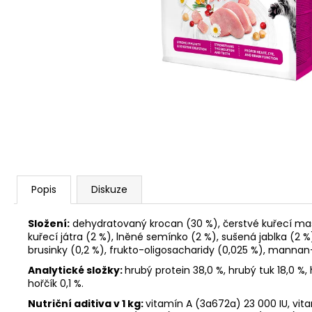
JOSERA MEAT BITES MINI BEEF 70G
79 Kč
Popis
Diskuze
Složení:
dehydratovaný krocan (30 %), čerstvé kuřecí maso 
kuřecí játra (2 %), lněné semínko (2 %), sušená jablka (2 
brusinky (0,2 %), frukto-oligosacharidy (0,025 %), mannan-o
Analytické složky:
hrubý protein 38,0 %, hrubý tuk 18,0 %, 
hořčík 0,1 %.
Nutriční aditiva v 1 kg:
vitamín A (3a672a) 23 000 IU, vit