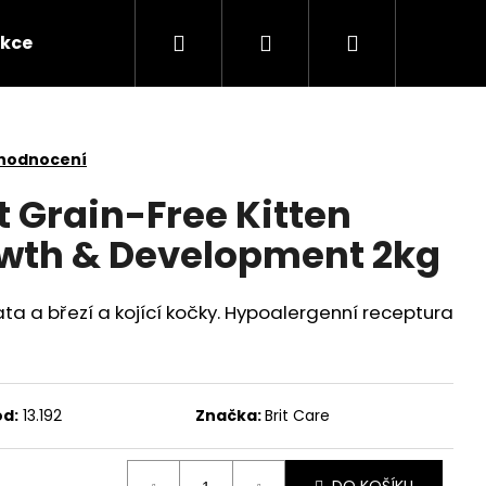
Hledat
Přihlášení
Nákupní
kce
Novinky
Kontakty
Obchodní po
košík
 hodnocení
t Grain-Free Kitten
wth & Development 2kg
ta a březí a kojící kočky. Hypoalergenní receptura
d:
13.192
Značka:
Brit Care
Následující