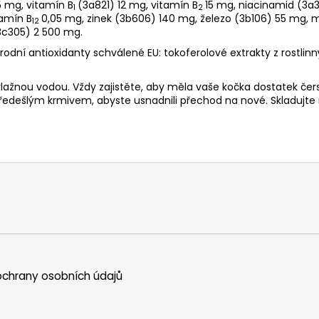
5 mg, vitamín B
(3a821) 12 mg, vitamín B
15 mg, niacinamid (3a
1
2
tamín B
0,05 mg, zinek (3b606) 140 mg, železo (3b106) 55 mg, 
12
3c305) 2 500 mg.
rodní antioxidanty schválené EU: tokoferolové extrakty z rostlin
ažnou vodou. Vždy zajistěte, aby měla vaše kočka dostatek čer
 předešlým krmivem, abyste usnadnili přechod na nové. Skladu
chrany osobních údajů