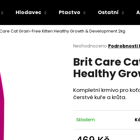
Hlodavec
Ptactvo
Ostatní
A
t Care Cat Grain-Free Kitten Healthy Growth & Development 2kg
Co potřebujete najít?
Průměrné
Neohodnoceno
Podrobnosti
hodnocení
Brit Care Ca
produktu
HLEDAT
je
Healthy Gro
0,0
z
5
Doporučujeme
hvězdiček.
Kompletní krmivo pro koťa
čerstvé kuře a krůta.
Skladem
Kó