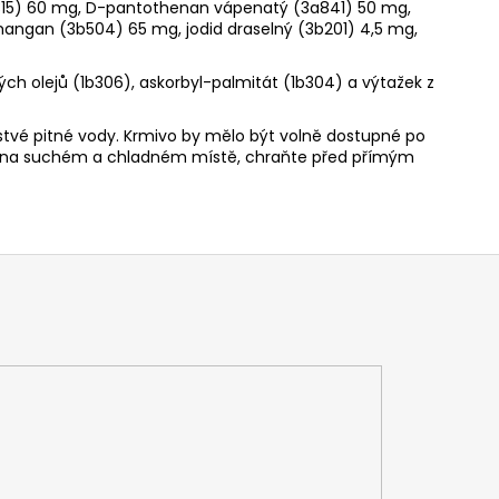
315) 60 mg, D-pantothenan vápenatý (3a841) 50 mg,
mangan (3b504) 65 mg, jodid draselný (3b201) 4,5 mg,
ných olejů (1b306), askorbyl-palmitát (1b304) a výtažek z
stvé pitné vody. Krmivo by mělo být volně dostupné po
jte na suchém a chladném místě, chraňte před přímým