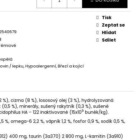
DO KOŠÍKU
OG YUMMY TUNA TREAT
Tisk
e
Zeptat se
2540679
Hlídat
g
Sdílet
rémiové
ospělá
ovin / lepku, Hypoalergenní, Březí a kojící
%), cizrna (8 %), lososový olej (3 %), hydrolyzovaná
 (0,5 %), minerály, sušený rakytník (0,3 %), sušené
9
idophilus HA – 122 inaktivované (15x10
buněk/kg).
5 %, omega-6 2,2 %, vápník 1,2 %, fosfor 0,9 %, sodík 0,5 %,
312) 400 mg, taurin (3a370) 2 800 mg, L-karnitin (3a910)