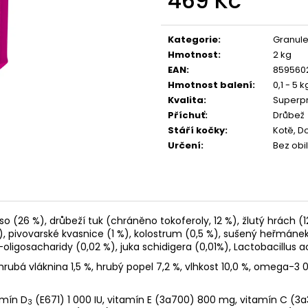
469 Kč
CALIBRA JOY DOG YUMMY CHICKEN
CALIBRA JOY D
AND SALMON TREAT 100G
100G
Měrná
cena:
79 Kč
79 Kč
Kategorie
:
Granul
Hmotnost
:
2 kg
EAN
:
859560
Hmotnost balení
:
0,1 - 5 k
Kvalita
:
Superp
Příchuť
:
Drůbež
Stáří kočky
:
Kotě, D
Určení
:
Bez obil
(26 %), drůbeží tuk (chráněno tokoferoly, 12 %), žlutý hrách (12 
%), pivovarské kvasnice (1 %), kolostrum (0,5 %), sušený heřmánek
ligosacharidy (0,02 %), juka schidigera (0,01%), Lactobacillus ac
hrubá vláknina 1,5 %, hrubý popel 7,2 %, vlhkost 10,0 %, omega-3 0,
amín D
(E671) 1 000 IU, vitamín E (3a700) 800 mg, vitamín C (3a
3