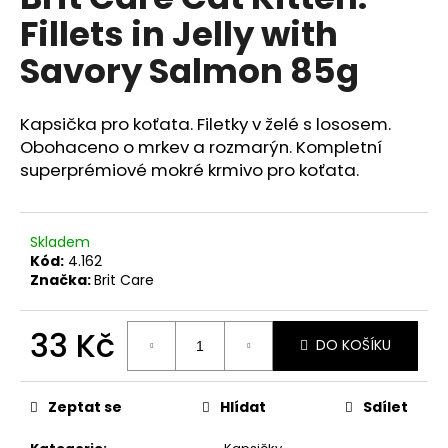
je
a
Fillets in Jelly with
0,0
z
j
Savory Salmon 85g
5
í
hvězdiček.
t
Kapsička pro koťata. Filetky v želé s lososem.
?
Obohaceno o mrkev a rozmarýn. Kompletní
superprémiové mokré krmivo pro koťata.
HLEDAT
Skladem
Kód:
4.162
Značka:
Brit Care
D
33 Kč
o
DO KOŠÍKU
p
Měrná
o
cena:
r
Zeptat se
Hlídat
Sdílet
u