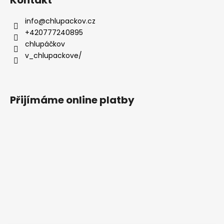
info
@
chlupackov.cz
+420777240895
chlupáčkov
v_chlupackove/
Přijímáme online platby