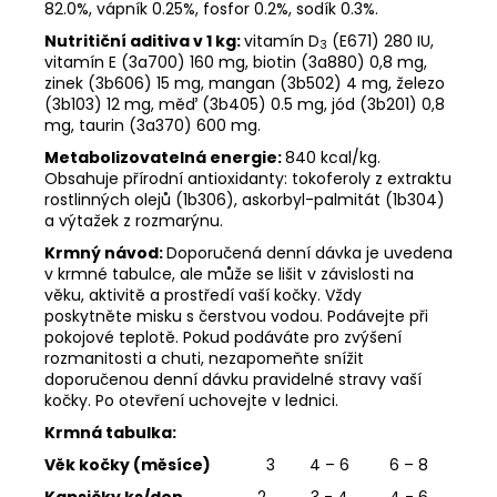
82.0%, vápník 0.25%, fosfor 0.2%, sodík 0.3%.
Nutritiční aditiva v 1 kg:
vitamín D
(E671) 280 IU,
3
vitamín E (3a700) 160 mg, biotin (3a880) 0,8 mg,
zinek (3b606) 15 mg, mangan (3b502) 4 mg, železo
(3b103) 12 mg, měď (3b405) 0.5 mg, jód (3b201) 0,8
mg, taurin (3a370) 600 mg.
Metabolizovatelná energie:
840 kcal/kg.
Obsahuje přírodní antioxidanty: tokoferoly z extraktu
rostlinných olejů (1b306), askorbyl-palmitát (1b304)
a výtažek z rozmarýnu.
Krmný návod
:
Doporučená denní dávka je uvedena
v krmné tabulce, ale může se lišit v závislosti na
věku, aktivitě a prostředí vaší kočky. Vždy
poskytněte misku s čerstvou vodou. Podávejte při
pokojové teplotě. Pokud podáváte pro zvýšení
rozmanitosti a chuti, nezapomeňte snížit
doporučenou denní dávku pravidelné stravy vaší
kočky. Po otevření uchovejte v lednici.
Krmná tabulka:
Věk kočky (měsíce)
3
4 – 6
6 – 8
Kapsičky ks/den
2
3 - 4
4 - 6