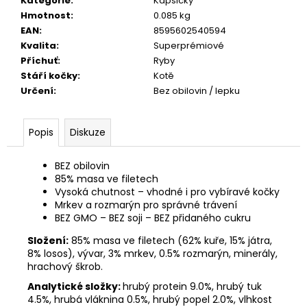
č
Kategorie
:
Kapsičky
u
Hmotnost
:
0.085 kg
j
EAN
:
8595602540594
e
Kvalita
:
Superprémiové
m
Příchuť
:
Ryby
e
Stáří kočky
:
Kotě
Určení
:
Bez obilovin / lepku
JOSERA
KIDS
Popis
Diskuze
900G
139
BEZ obilovin
Kč
85% masa ve filetech
Vysoká chutnost – vhodné i pro vybíravé kočky
Mrkev a rozmarýn pro správné trávení
BEZ GMO – BEZ soji – BEZ přidaného cukru
Složení:
85% masa ve filetech (62% kuře, 15% játra,
8% losos), vývar, 3% mrkev, 0.5% rozmarýn, minerály,
hrachový škrob.
Analytické složky:
hrubý protein 9.0%, hrubý tuk
4.5%, hrubá vláknina 0.5%, hrubý popel 2.0%, vlhkost