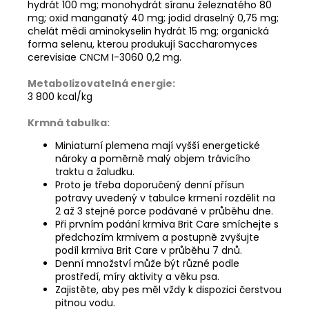
hydrát 100 mg; monohydrát síranu železnatého 80
mg; oxid manganatý 40 mg; jodid draselný 0,75 mg;
chelát mědi aminokyselin hydrát 15 mg; organická
forma selenu, kterou produkují Saccharomyces
cerevisiae CNCM I-3060 0,2 mg.
Metabolizovatelná energie:
3 800 kcal/kg
Krmná tabulka:
Miniaturní plemena mají vyšší energetické
nároky a poměrně malý objem trávicího
traktu a žaludku.
Proto je třeba doporučený denní přísun
potravy uvedený v tabulce krmení rozdělit na
2 až 3 stejné porce podávané v průběhu dne.
Při prvním podání krmiva Brit Care smíchejte s
předchozím krmivem a postupně zvyšujte
podíl krmiva Brit Care v průběhu 7 dnů.
Denní množství může být různé podle
prostředí, míry aktivity a věku psa.
Zajistěte, aby pes měl vždy k dispozici čerstvou
pitnou vodu.