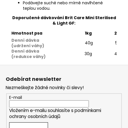
Podávejte suché nebo mírně navlhčené
teplou vodou.
Doporučené dávkování Brit Care Mini Sterilised
& Light GF:
Hmotnost psa
1kg
2kg
Denní dávka
40g
50g
(udržení váhy)
Denní dávka
30g
40g
(redukce váhy)
Z
á
Odebírat newsletter
p
Nezmeškejte žádné novinky či slevy!
a
t
E-mail
í
Vložením e-mailu souhlasíte s
podmínkami
ochrany osobních údajů