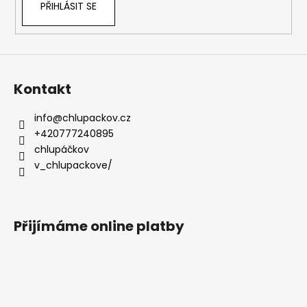
PŘIHLÁSIT SE
Kontakt
info
@
chlupackov.cz
+420777240895
chlupáčkov
v_chlupackove/
Přijímáme online platby