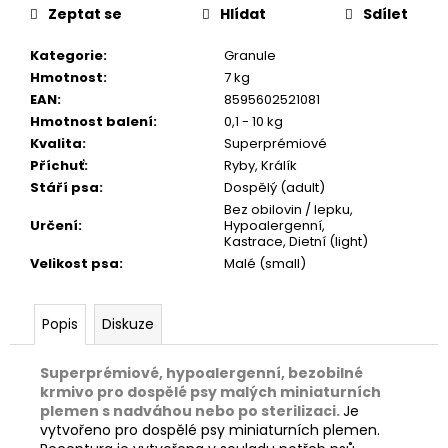
č
Zeptat se
Hlídat
Sdílet
u
j
Kategorie
:
Granule
e
Hmotnost
:
7 kg
m
EAN
:
8595602521081
e
Hmotnost balení
:
0,1 - 10 kg
Kvalita
:
Superprémiové
Příchuť
:
Ryby, Králík
JOSICAT
KAPSIČKA
Stáří psa
:
Dospělý (adult)
RICH
Bez obilovin / lepku,
IN
Určení
:
Hypoalergenní,
BEEF
Kastrace, Dietní (light)
IN
Velikost psa
:
Malé (small)
SAUCE
85G
29
Popis
Diskuze
Kč
Superprémiové, hypoalergenní, bezobilné
krmivo pro dospělé psy malých miniaturních
plemen s nadváhou nebo po sterilizaci.
Je
vytvořeno pro dospělé psy miniaturních plemen.