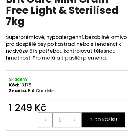
je
a
Free Light & Sterilised
0,0
z
j
7kg
5
í
hvězdiček.
t
Superprémiové, hypoalergenní, bezobilné krmivo
?
pro dospělé psy po kastraci nebo s tendencí k
nadváze či s potřebou kontrolovat tělesnou
hmotnost. Pro malá a trpasličí plemena.
HLEDAT
Skladem
Kód:
13.178
Značka:
Brit Care Mini
D
o
1 249 Kč
p
o
Měrná
DO KOŠÍKU
cena:
r
u