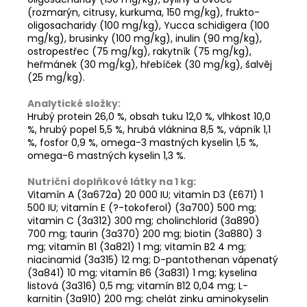
(rozmarýn, citrusy, kurkuma, 150 mg/kg), frukto-
oligosacharidy (100 mg/kg), Yucca schidigera (100
mg/kg), brusinky (100 mg/kg), inulin (90 mg/kg),
ostropestřec (75 mg/kg), rakytník (75 mg/kg),
heřmánek (30 mg/kg), hřebíček (30 mg/kg), šalvěj
(25 mg/kg).
Analytické složky:
Hrubý protein 26,0 %, obsah tuku 12,0 %, vlhkost 10,0
%, hrubý popel 5,5 %, hrubá vláknina 8,5 %, vápník 1,1
%, fosfor 0,9 %, omega-3 mastných kyselin 1,5 %,
omega-6 mastných kyselin 1,3 %.
Nutriční doplňkové látky na 1 kg:
Vitamín A (3a672a) 20 000 IU; vitamín D3 (E671) 1
500 IU; vitamín E (?-tokoferol) (3a700) 500 mg;
vitamin C (3a312) 300 mg; cholinchlorid (3a890)
700 mg; taurin (3a370) 200 mg; biotin (3a880) 3
mg; vitamín B1 (3a821) 1 mg; vitamín B2 4 mg;
niacinamid (3a315) 12 mg; D-pantothenan vápenatý
(3a841) 10 mg; vitamín B6 (3a831) 1 mg; kyselina
listová (3a316) 0,5 mg; vitamín B12 0,04 mg; L-
karnitin (3a910) 200 mg; chelát zinku aminokyselin