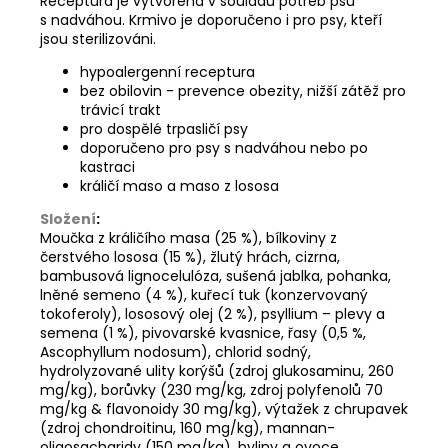
Receptura je vytvořena v souladu potřeb psů
s nadváhou. Krmivo je doporučeno i pro psy, kteří
jsou sterilizováni.
hypoalergenní receptura
bez obilovin - prevence obezity, nižší zátěž pro
trávicí trakt
pro dospělé trpasličí psy
doporučeno pro psy s nadváhou nebo po
kastraci
králičí maso a maso z lososa
Složení
:
Moučka z králičího masa (25 %), bílkoviny z
čerstvého lososa (15 %), žlutý hrách, cizrna,
bambusová lignocelulóza, sušená jablka, pohanka,
lněné semeno (4 %), kuřecí tuk (konzervovaný
tokoferoly), lososový olej (2 %), psyllium – plevy a
semena (1 %), pivovarské kvasnice, řasy (0,5 %,
Ascophyllum nodosum), chlorid sodný,
hydrolyzované ulity korýšů (zdroj glukosaminu, 260
mg/kg), borůvky (230 mg/kg, zdroj polyfenolů 70
mg/kg & flavonoidy 30 mg/kg), výtažek z chrupavek
(zdroj chondroitinu, 160 mg/kg), mannan-
oligosacharidy (150 mg/kg), byliny a ovoce