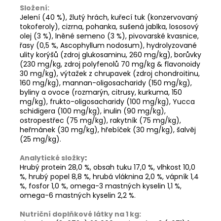
Složení:
Jelení (40 %), žlutý hrách, kuřecí tuk (konzervovaný
tokoferoly), cizrna, pohanka, sušená jablka, lososový
olej (3 %), lněné semeno (3 %), pivovarské kvasnice,
řasy (0,5 %, Ascophyllum nodosum), hydrolyzované
ulity korýšů (zdroj glukosaminu, 260 mg/kg), borůvky
(230 mg/kg, zdroj polyfenolů 70 mg/kg & flavonoidy
30 mg/kg), výtažek z chrupavek (zdroj chondroitinu,
160 mg/kg), mannan-oligosacharidy (150 mg/kg),
byliny a ovoce (rozmarýn, citrusy, kurkuma, 150
mg/kg), frukto-oligosacharidy (100 mg/kg), Yucca
schidigera (100 mg/kg), inulin (90 mg/kg),
ostropestřec (75 mg/kg), rakytník (75 mg/kg),
heřmánek (30 mg/kg), hřebíček (30 mg/kg), šalvěj
(25 mg/kg).
Analytické složky
:
Hrubý protein 28,0 %, obsah tuku 17,0 %, vlhkost 10,0
%, hrubý popel 8,8 %, hrubá vláknina 2,0 %, vápník 1,4
%, fosfor 1,0 %, omega-3 mastných kyselin 1,1 %,
omega-6 mastných kyselin 2,2 %.
Nutriční doplňkové látky na 1 kg: