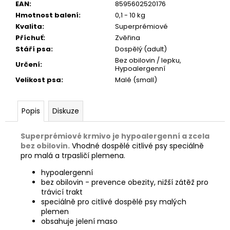
č
EAN
:
8595602520176
u
Hmotnost balení
:
0,1 - 10 kg
j
Kvalita
:
Superprémiové
e
Příchuť
:
Zvěřina
m
Stáří psa
:
Dospělý (adult)
e
Bez obilovin / lepku,
Určení
:
Hypoalergenní
Velikost psa
:
Malé (small)
CALIBRA
JOY
DOG
Popis
Diskuze
YUMMY
TUNA
TREAT
Superprémiové krmivo je hypoalergenní a zcela
100G
bez obilovin.
Vhodné dospělé citlivé psy speciálně
79
pro malá a trpasličí plemena.
Kč
hypoalergenní
bez obilovin - prevence obezity, nižší zátěž pro
trávicí trakt
speciálně pro citlivé dospělé psy malých
plemen
obsahuje jelení maso