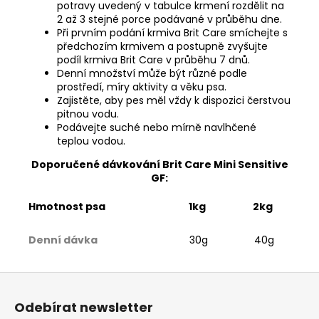
potravy uvedený v tabulce krmení rozdělit na
2 až 3 stejné porce podávané v průběhu dne.
Při prvním podání krmiva Brit Care smíchejte s
předchozím krmivem a postupně zvyšujte
podíl krmiva Brit Care v průběhu 7 dnů.
Denní množství může být různé podle
prostředí, míry aktivity a věku psa.
Zajistěte, aby pes měl vždy k dispozici čerstvou
pitnou vodu.
Podávejte suché nebo mírně navlhčené
teplou vodou.
Doporučené dávkování Brit Care Mini Sensitive
GF:
Hmotnost psa
1kg
2kg
Denní dávka
30g
40g
Z
á
Odebírat newsletter
p