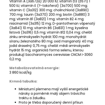
Vitamín A (3a672a) 20 000 IU; vitamín D3 (E671) 1
500 IU; vitamín E (?-tokoferol) (3a700) 500 mg;
vitamin C (3a312) 300 mg; cholinchlorid (3a890)
700 mg; taurin (3a370) 200 mg; biotin (3a880) 3
mg; vitamín B1 (3a821) 1 mg; vitamín B2 4 mg;
niacinamid (3a315) 12 mg; D-pantothenan vápenatý
(3a841) 10 mg; vitamín B6 (3a831) 1 mg; kyselina
listová (3a316) 0,5 mg; vitamín B12 0,04 mg; chelát
zinku aminokyselin hydrát 100 mg; monohydrát
síranu železnatého 80 mg; oxid manganatý 40 mg;
jodid draselný 0,75 mg; chelát mědi aminokyselin
hydrát 15 mg; organická forma selenu, kterou
produkují Saccharomyces cerevisiae CNCM I-3060
0,2 mg.
Metabolizovatelná energie:
3 860 kcal/kg
Krmná tabulka:
Miniaturní plemena mají vyšší energetické
nároky a poměrně malý objem trávicího
traktu a žaludku.
Proto je třeba doporučený denní přísun