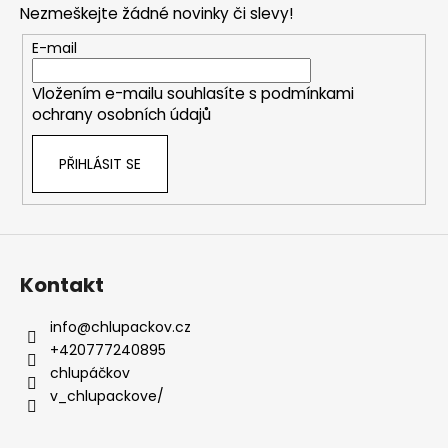
Nezmeškejte žádné novinky či slevy!
a
t
E-mail
í
Vložením e-mailu souhlasíte s
podmínkami
ochrany osobních údajů
PŘIHLÁSIT SE
Kontakt
info
@
chlupackov.cz
+420777240895
chlupáčkov
v_chlupackove/