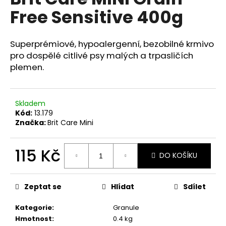
je
a
Free Sensitive 400g
0,0
z
j
5
í
hvězdiček.
Superprémiové, hypoalergenní, bezobilné krmivo
t
pro dospělé citlivé psy malých a trpasličích
?
plemen.
Skladem
Kód:
13.179
HLEDAT
Značka:
Brit Care Mini
115 Kč
DO KOŠÍKU
D
Měrná
o
cena:
p
Zeptat se
Hlídat
Sdílet
o
r
Kategorie
:
Granule
u
Hmotnost
:
0.4 kg