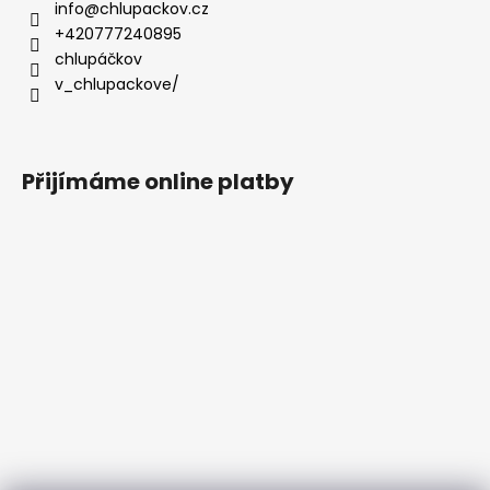
info
@
chlupackov.cz
+420777240895
chlupáčkov
v_chlupackove/
Přijímáme online platby