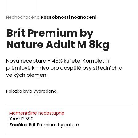
a
j
Průměrné
Neohodnoceno
Podrobnosti hodnocení
í
hodnocení
Brit Premium by
produktu
t
je
?
Nature Adult M 8kg
0,0
z
5
hvězdiček.
Nová receptura - 45% kuřete. Kompletní
prémiové krmivo pro dospělé psy středních a
HLEDAT
velkých plemen.
Položka byla vyprodána…
D
o
p
Momentálně nedostupné
o
Kód:
13.590
r
Značka:
Brit Premium by nature
u