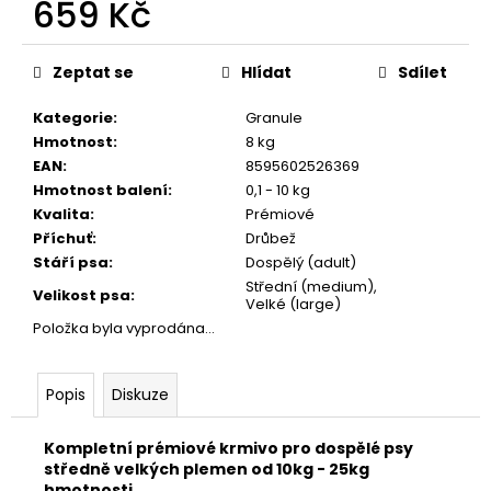
č
659 Kč
u
Měrná
j
cena:
e
Zeptat se
Hlídat
Sdílet
m
Kategorie
:
Granule
e
Hmotnost
:
8 kg
EAN
:
8595602526369
JOSICAT
Hmotnost balení
:
0,1 - 10 kg
KAPSIČKA
Kvalita
:
Prémiové
RICH
Příchuť
:
Drůbež
IN
CHICKEN
Stáří psa
:
Dospělý (adult)
IN
Střední (medium),
Velikost psa
:
SAUCE
Velké (large)
85G
Položka byla vyprodána…
29
Kč
Popis
Diskuze
Kompletní prémiové krmivo pro dospělé psy
středně velkých plemen od 10kg - 25kg
hmotnosti.