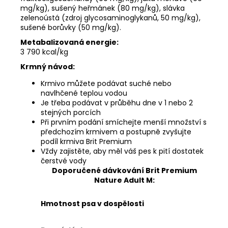
mg/kg), sušený heřmánek (80 mg/kg), slávka
zelenoústá (zdroj glycosaminoglykanů, 50 mg/kg),
sušené borůvky (50 mg/kg).
Metabalizovaná energie:
3 790 kcal/kg
Krmný návod:
Krmivo můžete podávat suché nebo
navlhčené teplou vodou
Je třeba podávat v průběhu dne v 1 nebo 2
stejných porcích
Při prvním podání smíchejte menší množství s
předchozím krmivem a postupně zvyšujte
podíl krmiva Brit Premium
Vždy zajistěte, aby měl váš pes k pití dostatek
čerstvé vody
Doporučené dávkování Brit Premium
Nature Adult M:
Hmotnost psa v dospělosti
10