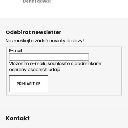
Denní dávka
12
Z
á
Odebírat newsletter
p
Nezmeškejte žádné novinky či slevy!
a
t
E-mail
í
Vložením e-mailu souhlasíte s
podmínkami
ochrany osobních údajů
PŘIHLÁSIT SE
Kontakt