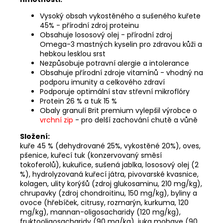
Vysoký obsah vykostěného a sušeného kuřete
45% - přírodní zdroj proteinu
Obsahuje lososový olej - přírodní zdroj
Omega-3 mastných kyselin pro zdravou kůži a
hebkou lesklou srst
Nezpůsobuje potravní alergie a intolerance
Obsahuje přírodní zdroje vitamínů - vhodný na
podporu imunity a celkového zdraví
Podporuje optimální stav střevní mikroflóry
Protein 26 % a tuk 15 %
Obaly granulí Brit premium vylepšil výrobce o
vrchní zip
- pro delší zachování chutě a vůně
Složení:
kuře 45 % (dehydrované 25%, vykostěné 20%), oves,
pšenice, kuřecí tuk (konzervovaný směsí
tokoferolů), kukuřice, sušená jablka, lososový olej (2
%), hydrolyzovaná kuřecí játra, pivovarské kvasnice,
kolagen, ulity korýšů (zdroj glukosaminu, 210 mg/kg),
chrupavky (zdroj chondroitinu, 150 mg/kg), byliny a
ovoce (hřebíček, citrusy, rozmarýn, kurkuma, 120
mg/kg), mannan-oligosacharidy (120 mg/kg),
fruktooligosacharidy (90 mg/kg), juka mohave (90