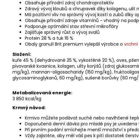
Obsahuje přírodní zdroj chondroprotektiv
Zdravý vývoj kloubů a chrupavek díky kolagenu, ulit
Má pozitivní vliv na správný vývoj kostí a zubů díky
Obsahuje přírodní zdroje vitamínů - vhodný na podp
Podporuje optimální stav střevní mikroflóry
Zajišťuje správný růst a vývoj svalů
Protein 28 % a tuk 16 %
Obaly granulí Brit premium vylepšil výrobce o
vrchní 
Složení:
kuře 45 % (dehydrované 25 %, vykostěné 20 %), oves, pšenic
pivovarské kvasnice, kolagen, ulity korýšů (zdroj glukosam
mg/kg), mannan-oligosacharidy (150 mg/kg), fruktooligo
glycosaminoglykanů, 60 mg/kg), sušené borůvky (60 mg/
Metabalizovaná energie:
3 850 kcal/kg
Krmný návod:
Krmivo můžete podávat suché nebo navlhčené tep
Doporučená denní dávka pro mladé psy je uvedena v
Při prvním podání smíchejte menší množství s před
Vždy zajistěte, aby měl váš pes k pití dostatek čerst