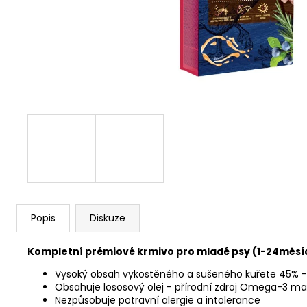
JOSERA MEAT BITES MINI BEEF 70G
79 Kč
Popis
Diskuze
Kompletní prémiové krmivo pro mladé psy (1-24měsíc
Vysoký obsah vykostěného a sušeného kuřete 45% - p
Obsahuje lososový olej - přírodní zdroj Omega-3 mas
Nezpůsobuje potravní alergie a intolerance