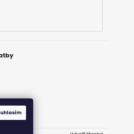
latby
ouhlasím