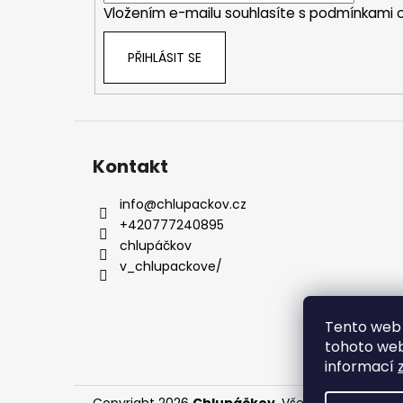
Vložením e-mailu souhlasíte s
podmínkami o
PŘIHLÁSIT SE
Kontakt
info
@
chlupackov.cz
+420777240895
chlupáčkov
v_chlupackove/
Tento web 
tohoto webu
informací