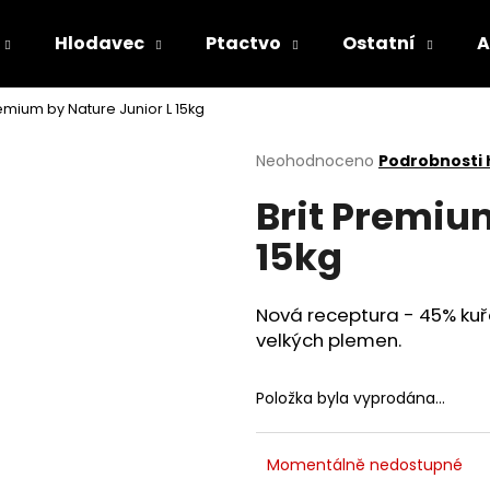
Hlodavec
Ptactvo
Ostatní
A
remium by Nature Junior L 15kg
Co potřebujete najít?
Průměrné
Neohodnoceno
Podrobnosti
hodnocení
Brit Premiu
produktu
HLEDAT
je
15kg
0,0
z
5
Doporučujeme
hvězdiček.
Nová receptura - 45% kuř
velkých plemen.
Položka byla vyprodána…
Momentálně nedostupné