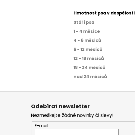
Hmotnost psa v dospělosti
Stáří psa
1 - 4 měsíce
4 - 6 měsíců
6 - 12 měsíců
12 - 18 měsíců
18 - 24 měsíců
nad 24 měsíců
Z
á
Odebírat newsletter
p
Nezmeškejte žádné novinky či slevy!
a
t
E-mail
í