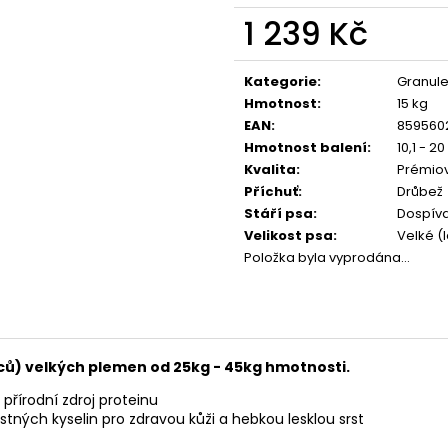
CALIBRA JOY DOG YUMMY CHICKEN
CALIBRA JOY D
AND SALMON TREAT 100G
100G
1 239 Kč
79 Kč
79 Kč
Měrná
cena:
Kategorie
:
Granul
Hmotnost
:
15 kg
EAN
:
859560
Hmotnost balení
:
10,1 - 20
Kvalita
:
Prémio
Příchuť
:
Drůbež
Stáří psa
:
Dospívaj
Velikost psa
:
Velké (
Položka byla vyprodána…
ů) velkých plemen od 25kg - 45kg hmotnosti.
řírodní zdroj proteinu
tných kyselin pro zdravou kůži a hebkou lesklou srst