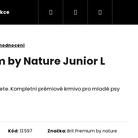
Hledat
Přihlášení
Nákupní
kce
Novinky
Kontakty
Obchodní po
košík
 hodnocení
m by Nature Junior L
ete. Kompletní prémiové krmivo pro mladé psy
Následující
Kód:
13.597
Značka:
Brit Premium by nature