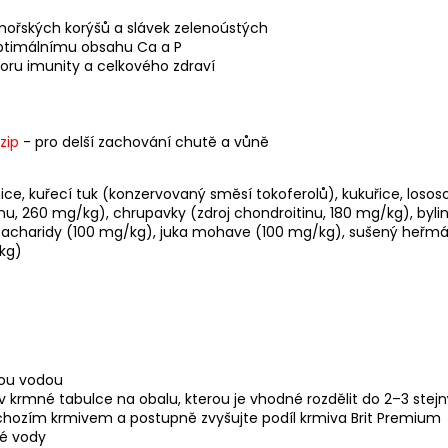
 mořských korýšů a slávek zelenoústých
 optimálnímu obsahu Ca a P
oru imunity a celkového zdraví
zip
- pro delší zachování chutě a vůně
e, kuřecí tuk (konzervovaný směsí tokoferolů), kukuřice, lososov
inu, 260 mg/kg), chrupavky (zdroj chondroitinu, 180 mg/kg), byli
sacharidy (100 mg/kg), juka mohave (100 mg/kg), sušený heřmán
kg)
lou vodou
 krmné tabulce na obalu, kterou je vhodné rozdělit do 2–3 ste
chozím krmivem a postupně zvyšujte podíl krmiva Brit Premium
vé vody