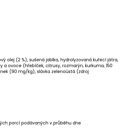
ý olej (2 %), sušená jablka, hydrolyzovaná kuřecí játra,
ny a ovoce (hřebíček, citrusy, rozmarýn, kurkuma, 150
ek (90 mg/kg), slávka zelenoústá (zdroj
jných porcí podávaných v průběhu dne