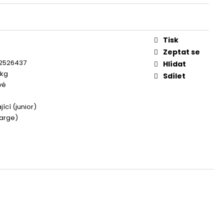
OG YUMMY TUNA TREAT
Tisk
e
Zeptat se
2526437
Hlídat
 kg
Sdílet
vé
ící (junior)
large)