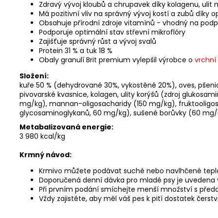
Zdravý vývoj kloubů a chrupavek díky kolagenu, ulit
Má pozitivní vliv na správný vývoj kostí a zubů díky
Obsahuje přírodní zdroje vitamínů - vhodný na podp
Podporuje optimální stav střevní mikroflóry
Zajišťuje správný růst a vývoj svalů
Protein 31 % a tuk 18 %
Obaly granulí Brit premium vylepšil výrobce o
vrchní 
Složení:
kuře 50 % (dehydrované 30%, vykostěné 20%), oves, pšenice,
pivovarské kvasnice, kolagen, ulity korýšů (zdroj glukosam
mg/kg), mannan-oligosacharidy (150 mg/kg), fruktooligo
glycosaminoglykanů, 60 mg/kg), sušené borůvky (60 mg/
Metabalizovaná energie:
3 980 kcal/kg
Krmný návod:
Krmivo můžete podávat suché nebo navlhčené tep
Doporučená denní dávka pro mladé psy je uvedena v
Při prvním podání smíchejte menší množství s před
Vždy zajistěte, aby měl váš pes k pití dostatek čerst