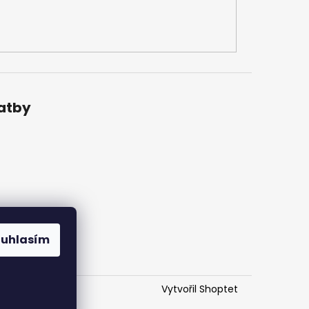
latby
ouhlasím
Vytvořil Shoptet