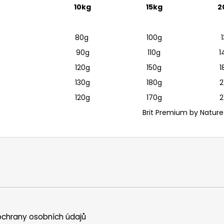
10kg
15kg
2
80g
100g
1
90g
110g
1
120g
150g
1
130g
180g
2
120g
170g
2
Brit Premium by Nature
chrany osobních údajů