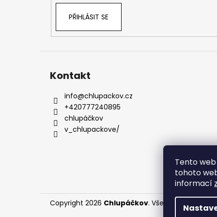
PŘIHLÁSIT SE
Kontakt
info
@
chlupackov.cz
+420777240895
chlupáčkov
v_chlupackove/
Tento web 
tohoto webu
informací
Copyright 2026
Chlupáčkov
. Všechna práva vyh
Nastave