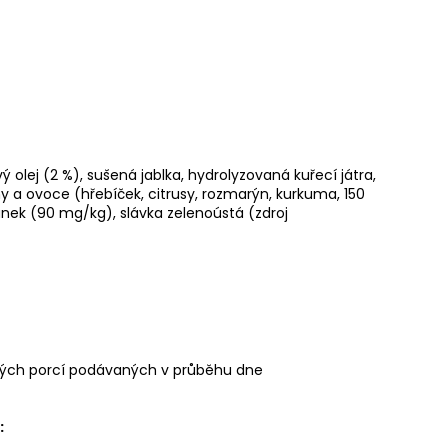
olej (2 %), sušená jablka, hydrolyzovaná kuřecí játra,
ny a ovoce (hřebíček, citrusy, rozmarýn, kurkuma, 150
ek (90 mg/kg), slávka zelenoústá (zdroj
jných porcí podávaných v průběhu dne
: