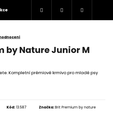
Hledat
Přihlášení
Nákupní
kce
Novinky
Kontakty
Obchodní po
košík
 hodnocení
m by Nature Junior M
ete. Kompletní prémiové krmivo pro mladé psy
Následující
Kód:
13.587
Značka:
Brit Premium by nature