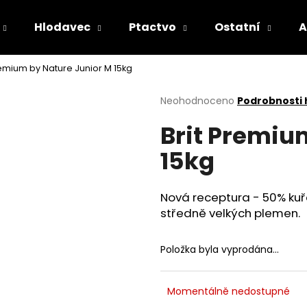
Hlodavec
Ptactvo
Ostatní
A
remium by Nature Junior M 15kg
Co potřebujete najít?
Průměrné
Neohodnoceno
Podrobnosti
hodnocení
Brit Premiu
produktu
HLEDAT
je
15kg
0,0
z
5
Doporučujeme
hvězdiček.
Nová receptura - 50% kuř
středně velkých plemen.
Položka byla vyprodána…
Momentálně nedostupné