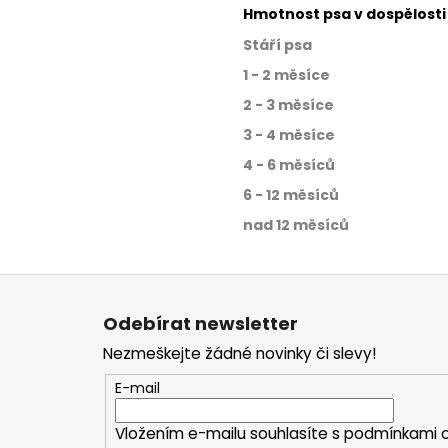
Hmotnost psa v dospělosti
Stáří psa
1 - 2 měsíce
2 - 3 měsíce
3 - 4 měsíce
4 - 6 měsíců
6 - 12 měsíců
nad 12 měsíců
Z
á
Odebírat newsletter
p
Nezmeškejte žádné novinky či slevy!
a
t
E-mail
í
Vložením e-mailu souhlasíte s
podmínkami o