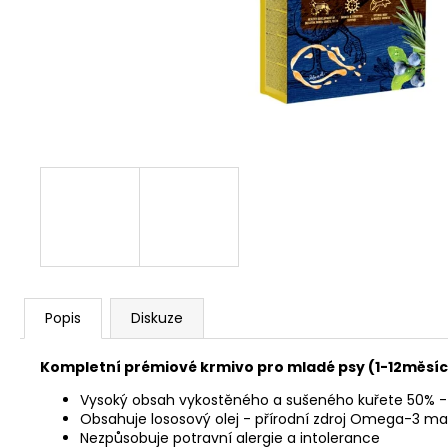
JOSERA MEAT BITES MINI BEEF 70G
79 Kč
Popis
Diskuze
Kompletní prémiové krmivo pro mladé psy (1-12měsíc
Vysoký obsah vykostěného a sušeného kuřete 50% - p
Obsahuje lososový olej - přírodní zdroj Omega-3 mas
Nezpůsobuje potravní alergie a intolerance