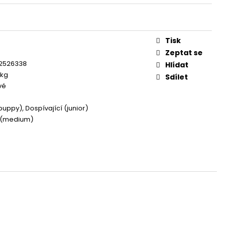
OG YUMMY TUNA TREAT
Tisk
e
Zeptat se
2526338
Hlídat
 kg
Sdílet
vé
puppy), Dospívající (junior)
í (medium)