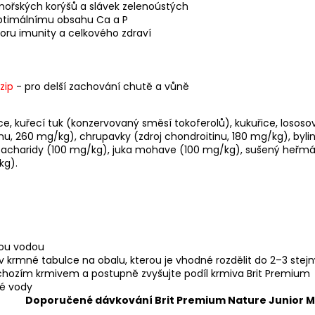
 mořských korýšů a slávek zelenoústých
 optimálnímu obsahu Ca a P
oru imunity a celkového zdraví
zip
- pro delší zachování chutě a vůně
 kuřecí tuk (konzervovaný směsí tokoferolů), kukuřice, lososový 
inu, 260 mg/kg), chrupavky (zdroj chondroitinu, 180 mg/kg), byli
sacharidy (100 mg/kg), juka mohave (100 mg/kg), sušený heřmán
kg).
lou vodou
 krmné tabulce na obalu, kterou je vhodné rozdělit do 2–3 ste
chozím krmivem a postupně zvyšujte podíl krmiva Brit Premium
vé vody
Doporučené dávkování Brit Premium Nature Junior M