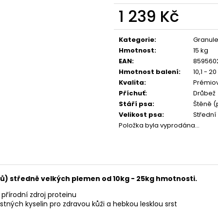
CALIBRA JOY DOG YUMMY CHICKEN
CALIBRA JOY D
AND SALMON TREAT 100G
100G
1 239 Kč
79 Kč
79 Kč
Měrná
cena:
Kategorie
:
Granul
Hmotnost
:
15 kg
EAN
:
859560
Hmotnost balení
:
10,1 - 20
Kvalita
:
Prémio
Příchuť
:
Drůbež
Stáří psa
:
Štěně (
Velikost psa
:
Středn
Položka byla vyprodána…
ů) středně velkých plemen od 10kg - 25kg hmotnosti.
řírodní zdroj proteinu
tných kyselin pro zdravou kůži a hebkou lesklou srst