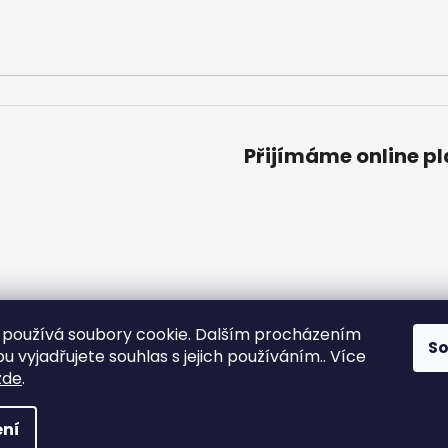
Přijímáme online p
používá soubory cookie. Dalším procházením
S
 vyjadřujete souhlas s jejich používáním.. Více
zde
.
razena.
ní