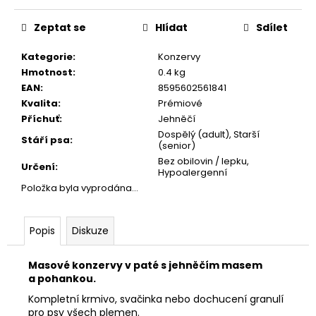
č
Měrná
u
cena:
Zeptat se
Hlídat
Sdílet
j
e
Kategorie
:
Konzervy
m
Hmotnost
:
0.4 kg
e
EAN
:
8595602561841
Kvalita
:
Prémiové
Příchuť
:
Jehněčí
CALIBRA
JOY
Dospělý (adult), Starší
Stáří psa
:
DOG
(senior)
YUMMY
Bez obilovin / lepku,
Určení
:
CHICKEN
Hypoalergenní
AND
Položka byla vyprodána…
SALMON
TREAT
100G
Popis
Diskuze
79
Kč
Masové konzervy v paté s jehněčím masem
a pohankou.
Kompletní krmivo, svačinka nebo dochucení granulí
pro psy všech plemen.