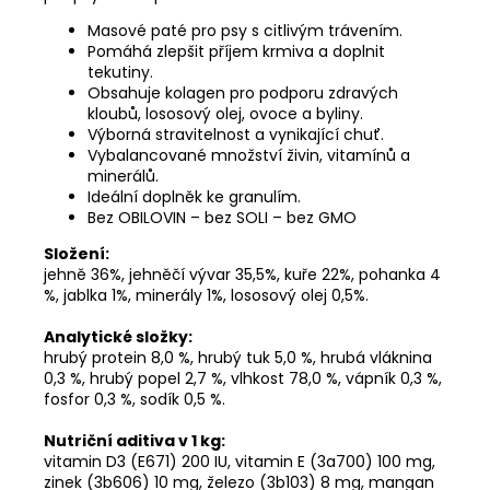
Masové paté pro psy s citlivým trávením.
Pomáhá zlepšit příjem krmiva a doplnit
tekutiny.
Obsahuje kolagen pro podporu zdravých
kloubů, lososový olej, ovoce a byliny.
Výborná stravitelnost a vynikající chuť.
Vybalancované množství živin, vitamínů a
minerálů.
Ideální doplněk ke granulím.
Bez OBILOVIN – bez SOLI – bez GMO
Složení:
jehně 36%, jehněčí vývar 35,5%, kuře 22%, pohanka 4
%, jablka 1%, minerály 1%, lososový olej 0,5%.
Analytické složky:
hrubý protein 8,0 %, hrubý tuk 5,0 %, hrubá vláknina
0,3 %, hrubý popel 2,7 %, vlhkost 78,0 %, vápník 0,3 %,
fosfor 0,3 %, sodík 0,5 %.
Nutriční aditiva v 1 kg:
vitamin D3 (E671) 200 IU, vitamin E (3a700) 100 mg,
zinek (3b606) 10 mg, železo (3b103) 8 mg, mangan