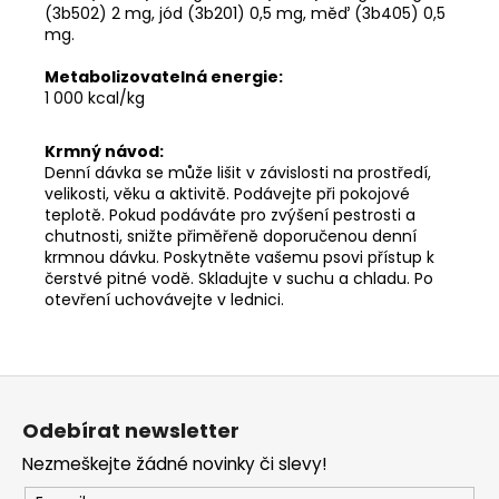
(3b502) 2 mg, jód (3b201) 0,5 mg, měď (3b405) 0,5
mg.
Metabolizovatelná energie:
1 000 kcal/kg
Krmný návod:
Denní dávka se může lišit v závislosti na prostředí,
velikosti, věku a aktivitě. Podávejte při pokojové
teplotě. Pokud podáváte pro zvýšení pestrosti a
chutnosti, snižte přiměřeně doporučenou denní
krmnou dávku. Poskytněte vašemu psovi přístup k
čerstvé pitné vodě. Skladujte v suchu a chladu. Po
otevření uchovávejte v lednici.
Z
á
Odebírat newsletter
p
Nezmeškejte žádné novinky či slevy!
a