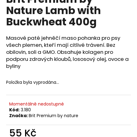
je
a
Nature Lamb with
0,0
z
j
Buckwheat 400g
5
í
hvězdiček.
t
Masové paté jehněčí maso pohanka pro psy
?
všech plemen, kteří mají citlivé trávení. Bez
obilovin, soli a GMO. Obsahuje kolagen pro
podporu zdravých kloubů, lososový olej, ovoce a
byliny
HLEDAT
Položka byla vyprodána…
D
o
Momentálně nedostupné
Kód:
3.180
p
Značka:
Brit Premium by nature
o
r
55 Kč
u