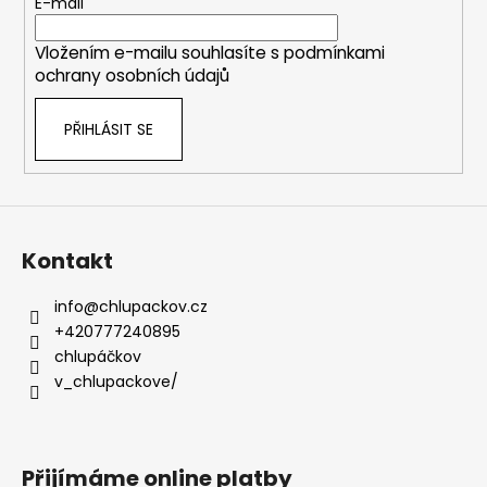
t
E-mail
í
Vložením e-mailu souhlasíte s
podmínkami
ochrany osobních údajů
PŘIHLÁSIT SE
Kontakt
info
@
chlupackov.cz
+420777240895
chlupáčkov
v_chlupackove/
Přijímáme online platby