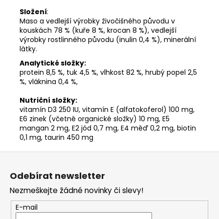
Složení
:
Maso a vedlejší výrobky živočišného původu v
kouskách 78 % (kuře 8 %, krocan 8 %), vedlejší
výrobky rostlinného původu (inulin 0,4 %), minerální
látky.
Analytické složky:
protein 8,5 %, tuk 4,5 %, vlhkost 82 %, hrubý popel 2,5
%, vláknina 0,4 %,
Nutriční složky:
vitamín D3 250 IU, vitamín E (alfatokoferol) 100 mg,
E6 zinek (včetně organické složky) 10 mg, E5
mangan 2 mg, E2 jód 0,7 mg, E4 měď 0,2 mg, biotin
0,1 mg, taurin 450 mg
Z
á
Odebírat newsletter
p
Nezmeškejte žádné novinky či slevy!
a
t
E-mail