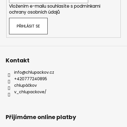
í
Vložením e-mailu souhlasíte s
podmínkami
ochrany osobních údajů
PŘIHLÁSIT SE
Kontakt
info
@
chlupackov.cz
+420777240895
chlupáčkov
v_chlupackove/
Přijímáme online platby