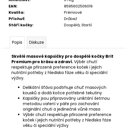
č
u
EAN
:
8595602506019
j
Kvalita
:
Prémiové
e
Příchuť
:
Drůbež
m
Stáří kočky
:
Dospělá, Starší
e
Popis
Diskuze
JOSERA
MEAT
Skvělé masové kapsičky pro dospělé kočky Brit
BITES
Premium pro krásu a zdraví.
Výběr chutí
MINI
respektuje přirozené preference koček i jejich
BEEF
nutriční potřeby z hlediska fáze věku či speciální
70G
výživy.
79
Kč
Delikátní šťáva podtrhuje chuť masových
kousků a dodá kočce potřebné tekutiny
Kapsičky jsou připravovány uniktání šetrnou
metodou vaření v páře pro zachování
originální chuti a jedinečné vůně masa
Výběr chutí respektuje přirozené preference
koček i jejich nutriční potřeby z hlediska fáze
věku či speciální výživy