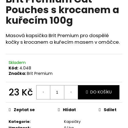
je
a
Pouches s krocanem a
0,0
z
j
kuřecím 100g
5
í
hvězdiček.
t
Masová kapsička Brit Premium pro dospělé
?
kočky s krocanem a kuřecím masem v omáčce.
Skladem
HLEDAT
Kód:
4.048
Značka:
Brit Premium
23 Kč
D
DO KOŠÍKU
o
Měrná
p
cena:
o
Zeptat se
Hlídat
Sdílet
r
u
Kategorie
:
Kapsičky
Hmotnost
:
0.1 kg