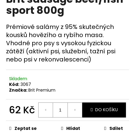
je
a
sport 800g
0,0
z
j
5
í
hvězdiček.
Prémiové salámy z 95% skutečných
t
kousků hovězího a rybího masa.
?
Vhodné pro psy s vysokou fyzickou
zátěží (aktivní psi, služební, tažní psi
nebo psi v rekonvalescenci)
HLEDAT
Skladem
Kód:
3067
Značka:
Brit Premium
D
o
62 Kč
p
DO KOŠÍKU
o
Měrná
r
cena:
u
Zeptat se
Hlídat
Sdílet