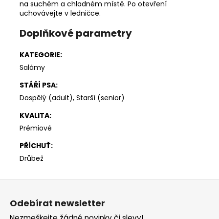
na suchém a chladném místě. Po otevření
uchovávejte v ledničce.
Doplňkové parametry
KATEGORIE
:
Salámy
STÁŘÍ PSA
:
Dospělý (adult), Starší (senior)
KVALITA
:
Prémiové
PŘÍCHUŤ
:
Drůbež
Z
á
Odebírat newsletter
p
Nezmeškejte žádné novinky či slevy!