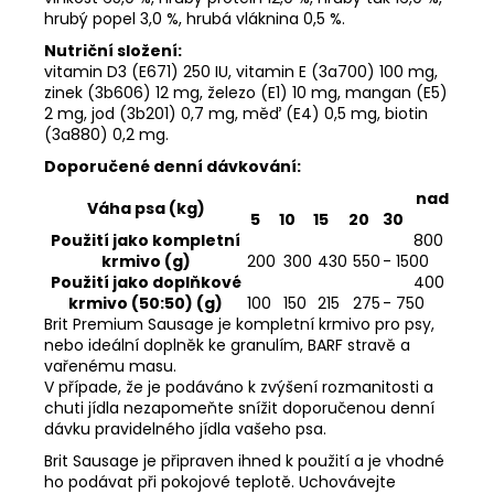
hrubý popel 3,0 %, hrubá vláknina 0,5 %.
Nutriční složení:
vitamin D3 (E671) 250 IU, vitamin E (3a700) 100 mg,
zinek (3b606) 12 mg, železo (E1) 10 mg, mangan (E5)
2 mg, jod (3b201) 0,7 mg, měď (E4) 0,5 mg, biotin
(3a880) 0,2 mg.
Doporučené denní dávkování:
nad
Váha psa (kg)
5
10
15
20
30
Použití jako kompletní
800
krmivo (g)
200
300
430
550
- 1500
Použití jako doplňkové
400
krmivo (50:50) (g)
100
150
215
275
- 750
Brit Premium Sausage je kompletní krmivo pro psy,
nebo ideální doplněk ke granulím, BARF stravě a
vařenému masu.
V případe, že je podáváno k zvýšení rozmanitosti a
chuti jídla nezapomeňte snížit doporučenou denní
dávku pravidelného jídla vašeho psa.
Brit Sausage je připraven ihned k použití a je vhodné
ho podávat při pokojové teplotě. Uchovávejte