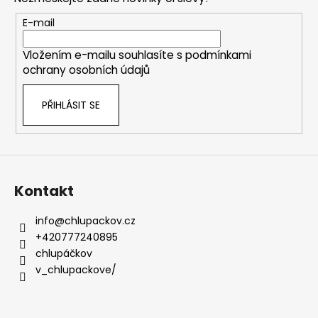
a
t
E-mail
í
Vložením e-mailu souhlasíte s
podmínkami
ochrany osobních údajů
PŘIHLÁSIT SE
Kontakt
info
@
chlupackov.cz
+420777240895
chlupáčkov
v_chlupackove/