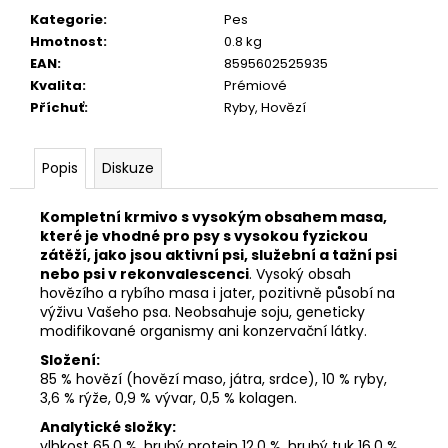
č
Kategorie
:
Pes
u
Hmotnost
:
0.8 kg
j
EAN
:
8595602525935
e
Kvalita
:
Prémiové
m
Příchuť
:
Ryby, Hovězí
e
Popis
Diskuze
JOSERA
KIDS
900G
Kompletní krmivo s vysokým obsahem masa,
139
které je vhodné pro psy s vysokou fyzickou
Kč
zátěží, jako jsou aktivní psi, služební a tažní psi
nebo psi v rekonvalescenci
. Vysoký obsah
hovězího a rybího masa i jater, pozitivně působí na
výživu Vašeho psa. Neobsahuje soju, geneticky
modifikované organismy ani konzervační látky.
Složení:
85 % hovězí (hovězí maso, játra, srdce), 10 % ryby,
3,6 % rýže, 0,9 % vývar, 0,5 % kolagen.
Analytické složky:
vlhkost 65,0 %, hrubý protein 12,0 %, hrubý tuk 16,0 %,