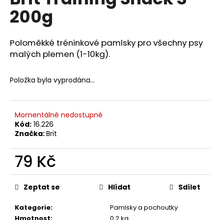
je
a
200g
0,0
z
j
5
í
hvězdiček.
Poloměkké tréninkové pamlsky pro všechny psy
t
malých plemen (1-10kg).
?
Položka byla vyprodána…
HLEDAT
Momentálně nedostupné
Kód:
16.226
Značka:
Brit
D
79 Kč
o
Měrná
p
cena:
Zeptat se
Hlídat
Sdílet
o
r
Kategorie
:
Pamlsky a pochoutky
u
Hmotnost
:
0.2 kg