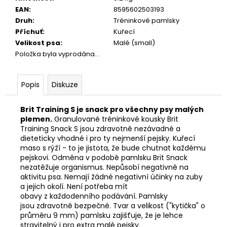
č
EAN
:
8595602503193
u
Druh
:
Tréninkové pamlsky
j
Příchuť
:
Kuřecí
e
Velikost psa
:
Malé (small)
m
Položka byla vyprodána…
e
Popis
Diskuze
JOSICAT
KAPSIČKA
RICH
Brit Training S je snack pro všechny psy malých
IN
plemen.
Granulované tréninkové kousky Brit
BEEF
Training Snack S jsou zdravotně nezávadné a
IN
SAUCE
dieteticky vhodné i pro ty nejmenší pejsky. Kuřecí
85G
maso s rýží - to je jistota, že bude chutnat každému
pejskovi. Odměna v podobě pamlsku Brit Snack
29
nezatěžuje organismus. Nepůsobí negativně na
Kč
aktivitu psa. Nemají žádné negativní účinky na zuby
a jejich okolí. Není potřeba mít
obavy z každodenního podávání. Pamlsky
jsou zdravotně bezpečné. Tvar a velikost ("kytička" o
průměru 9 mm) pamlsku zajišťuje, že je lehce
stravitelný i pro extra malé pejsky.