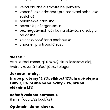
velmi chutné a stravitelné pamlsky
vhodné jako odměna (pro motivaci nebo jako
zásluha)
poloměkké pamlsky
nezatěžující organismus
bez negativních účinků na aktivitu, na zuby a
na dásně
kaloricky vyvážená pochoutka
vhodné i pro trpasličí rasy
Složení:
rýže, kuřecí maso, glukózový sirup, lososový olej,
hydrolyzovaná kuřecí játra, kolagen
Jakostní znaky:
hrubé proteiny 15,3%, vlhkost 17%, hrubé oleje a
tuky 7,8%, hrubé popeloviny 2,1%, hrubá
vláknina 1,1%
Reálná velikost pamlsku S:
9 mm (cca 2,32 kcal/ks)
Optimální denní dávka: