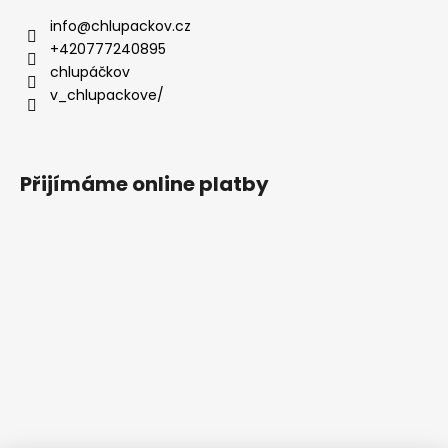
info
@
chlupackov.cz
+420777240895
chlupáčkov
v_chlupackove/
Přijímáme online platby