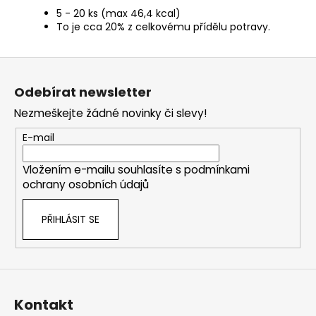
5 - 20 ks (max 46,4 kcal)
To je cca 20% z celkovému přídělu potravy.
Z
á
Odebírat newsletter
p
Nezmeškejte žádné novinky či slevy!
a
t
E-mail
í
Vložením e-mailu souhlasíte s
podmínkami
ochrany osobních údajů
PŘIHLÁSIT SE
Kontakt