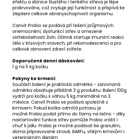
efektu a sliznice tlustého i tenkého střeva je lépe
prokrvována, což zvyšuje její funkčnost a přispívá ke
zlepšeni celkové obranyschopnosti organismu.
Canvit Probio se podává při řešení průjmových
onemocnění, dysfunkcí střev a omezené
vstřebatelnosti živin. Účinně startuje imunitní reakci
těla v krizových stavech, při rekonvalescenci a pro
celkové obnovení zdraví zvířete.
Doporučené denní dávkování:
1 g na 5 kg kočku
Pokyny ke krmení:
Součástí balení je praktická odměrka - zarovnaná
odměrka obsahuje přibližně 3 g produktu. Balení 100g
vydrží pro kočku s váhou 5 kg minimálně na 3
měsíce. Canvit Probio se podává společně s
krmivem. Pokud kočka odmítá potravu je
možné Probio podat přímo do tlamy na lačno - díky
nastartování funkce střev pomůže Probio vrátit i
chuť k jídlu. Probio je možné podávat ke granulím,
doma připravované stravě, BARFu, vhkým krmivům i
veterinárním dietám.