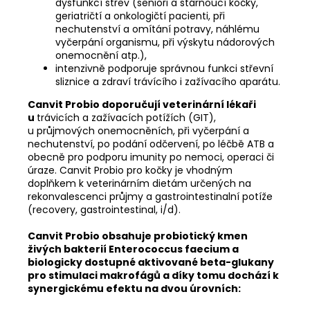
dysfunkcí střev (senioři a stárnoucí kočky,
geriatričtí a onkologičtí pacienti, při
nechutenství a omítání potravy, náhlému
vyčerpání organismu, při výskytu nádorových
onemocnění atp.),
intenzivně podporuje správnou funkci střevní
sliznice a zdraví trávícího i zažívacího aparátu.
Canvit Probio doporučují veterinární lékaři
u
trávicích a zažívacích potížích (GIT),
u průjmových onemocněních, při vyčerpání a
nechutenství, po podání odčervení, po léčbě ATB a
obecně pro podporu imunity po nemoci, operaci či
úraze. Canvit Probio pro kočky je vhodným
doplňkem k veterinárním dietám určených na
rekonvalescenci průjmy a gastrointestinalní potíže
(recovery, gastrointestinal, i/d).
Canvit Probio obsahuje probiotický kmen
živých bakterií Enterococcus faecium a
biologicky dostupné aktivované beta-glukany
pro stimulaci makrofágů a díky tomu dochází k
synergickému efektu na dvou úrovních: