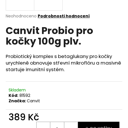
a
j
Průměrné
Neohodnoceno
Podrobnosti hodnocení
í
hodnocení
Canvit Probio pro
produktu
t
je
?
kočky 100g plv.
0,0
z
5
hvězdiček.
Probiotický komplex s betaglukany pro kočky
urychleně obnovuje střevní mikroflóru a masivně
HLEDAT
startuje imunitní systém.
Skladem
D
Kód:
81592
o
Značka:
Canvit
p
o
389 Kč
r
u
Měrná