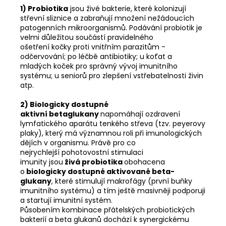
1) Probiotika
jsou živé bakterie, které kolonizují
střevní sliznice a zabraňují množení nežádoucích
patogenních mikroorganismů. Podávání probiotik je
velmi důležitou součástí pravidelného
ošetření kočky proti vnitřním parazitům -
odčervování; po léčbě antibiotiky; u koťat a
mladých koček pro správný vývoj imunitního
systému; u seniorů pro zlepšení vstřebatelnosti živin
atp.
2) Biologicky dostupné
aktivní betaglukany
napomáhají ozdravení
lymfatického aparátu tenkého střeva (tzv. peyerovy
plaky), který má významnou roli při imunologických
dějích v organismu. Právě pro co
nejrychlejší pohotovostní stimulaci
imunity jsou
živá probiotika
obohacena
o
biologicky dostupné aktivované beta-
glukany
, které stimulují makrofágy (první buňky
imunitního systému) a tím ještě masivněji podporuji
a startují imunitní systém.
Působením kombinace přátelských probiotických
bakterií a beta glukanů dochází k synergickému