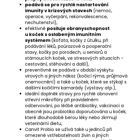
podává se pro rychlé nastartování
imunity v krizových stavech
(nemoc,
operace, vyčerpání, rekonvalescence,
nechutenství),
efektivně
posiluje obranyschopnost
u koček s oslabeným imunitním
systémem
(koťata, kočky z útulku, při
podávání léků, poúrazové a pooperační
stavy, kočky po porodech, u seniorů a
stárnoucích koček, ve stresových situacích -
cestování, stěhování a další),
preventivně se podává v období výskytu
virových a jiných nákaz (kočicí rýma, průjmová
onemocnění) a také u koček, které se stýkají s
dalšími kočičími kamarády (výstavy atp.),
ideální doplněk stravy pro rychlé obnovení
střevní mikroflóry při pravidelném
odčervování, po léčbě antibiotiky, vakcinaci a
obecně jsou probiotika doporučována u koček,
které dlouhodobě berou léky nebo zkrmují
veterinární dietu,
Canvit Probio se užívá také u jedinců při
omezené vstřebatelnosti živin a jiných