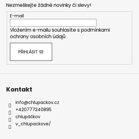
p
Nezmeškejte žádné novinky či slevy!
a
t
E-mail
í
Vložením e-mailu souhlasíte s
podmínkami
ochrany osobních údajů
PŘIHLÁSIT SE
Kontakt
info
@
chlupackov.cz
+420777240895
chlupáčkov
v_chlupackove/