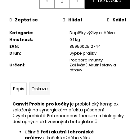
č
DO KOŠÍKU
cena:
u
j
Zeptat se
Hlídat
Sdílet
e
m
Kategorie
:
Doplňky výživy a léčiva
e
Hmotnost
:
0.1 kg
EAN
:
8595602512744
JOSICAT
Druh
:
Sypké prášky
KAPSIČKA
Podpora imunity,
RICH
Určení
:
Zažívání, Akutní stavy a
IN
otravy
TURKEY
IN
SAUCE
Popis
Diskuze
85G
29
Kč
Canvit Probio pro kočky
je probiotický komplex
založený na synergickém efektu působení
živých probiotik Enteroccocus faecium a biologicky
dostupných aktivovaných betaglukanů:
účinně
řeší akutní i chronické
průjmy
u koček každého věku,