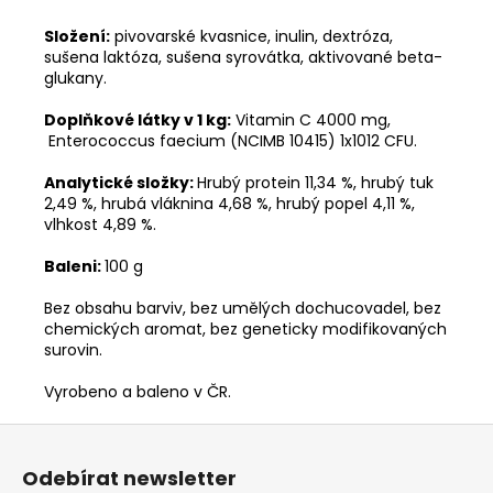
Složení:
pivovarské kvasnice, inulin, dextróza,
sušena laktóza, sušena syrovátka, aktivované beta-
glukany.
Doplňkové látky v 1 kg:
Vitamin C 4000 mg,
Enterococcus faecium (NCIMB 10415) 1x1012 CFU.
Analytické složky:
Hrubý protein 11,34 %, hrubý tuk
2,49 %, hrubá vláknina 4,68 %, hrubý popel 4,11 %,
vlhkost 4,89 %.
Baleni:
100 g
Bez obsahu barviv, bez umělých dochucovadel, bez
chemických aromat, bez geneticky modifikovaných
surovin.
Vyrobeno a baleno v ČR.
Z
á
Odebírat newsletter