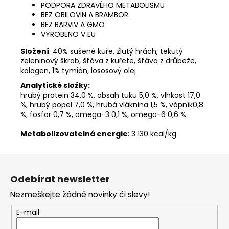
PODPORA ZDRAVÉHO METABOLISMU
BEZ OBILOVIN A BRAMBOR
BEZ BARVIV A GMO
VYROBENO V EU
Složení
:
40% sušené kuře, žlutý hrách, tekutý
zeleninový škrob, šťáva z kuřete, šťáva z drůbeže,
kolagen, 1% tymián, lososový olej
Analytické složky:
hrubý protein 34,0 %, obsah tuku 5,0 %, vlhkost 17,0
%, hrubý popel 7,0 %, hrubá vláknina 1,5 %, vápník0,8
%, fosfor 0,7 %, omega-3 0,1 %, omega-6 0,6 %
Metabolizovatelná energie
: 3 130 kcal/kg
Z
á
Odebírat newsletter
p
Nezmeškejte žádné novinky či slevy!
a
t
E-mail
í