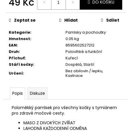
49 Kč
č
DO KOŠÍKU
u
Měrná
j
cena:
e
Zeptat se
Hlídat
Sdílet
m
e
Kategorie
:
Pamlsky a pochoutky
Hmotnost
:
0.05 kg
EAN
:
8595602527212
JOSERA
Druh
:
Polovlhké a funkční
MEAT
Příchuť
:
Kuřecí
BITES
Stáří kočky
:
Dospělá, Starší
MINI
BEEF
Bez obilovin / lepku,
Určení
:
70G
Kastrace
79
Kč
Popis
Diskuze
Poloměkký pamlsek pro všechny kočky s tymiánem
pro zdravé močové cesty.
MASO Z DIVOKÝCH ZVÍŘAT
LAHODNÁ KAŽDODENNÍ ODMĚNA