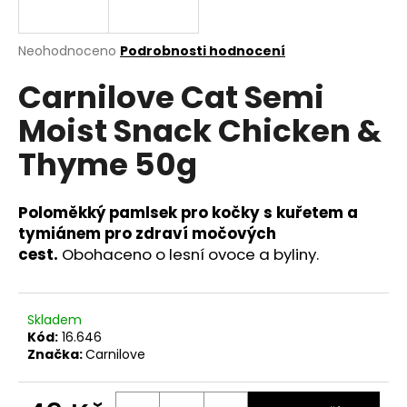
a
j
Průměrné
Neohodnoceno
Podrobnosti hodnocení
í
hodnocení
Carnilove Cat Semi
produktu
t
je
?
Moist Snack Chicken &
0,0
z
Thyme 50g
5
hvězdiček.
Poloměkký pamlsek pro kočky s kuřetem a
HLEDAT
tymiánem pro zdraví močových
cest.
Obohaceno o lesní ovoce a byliny.
D
o
Skladem
p
Kód:
16.646
o
Značka:
Carnilove
r
u