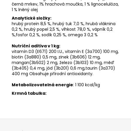
černá mrkev, 1% hrachová moučka, 1 % lignocelulóza,
1 % lněný olej
Analytické složky:
hrubý protein 8,5 %, hrubý tuk 7,0 %, hrubá vláknina
0,2 %, hrubý popel 2,5 %, vlhkost 78,0 %, vápník 0,2
%,fosfor 0,2 %, sodík 0,25 %, omega 3 0,2 %
Nutriční aditiva v 1 kg:
vitamín D3 (E671) 200 I.U., vitamín E (3a700) 100 mg,
biotin (3a880) 0,5 mg, zinek (3b606) 12 mg,
mangan(3b502) 2 mg, železo (3b103) 10 mg, měď
(3b405) 0,4 mg, jód (3b201) 0,6 mg,taurin (3a370)
400 mg Obsahuje přírodní antioxidanty.
Metabolizovatelná energie
: 1 100 kcal/kg
Krmná tabulka:
Z
á