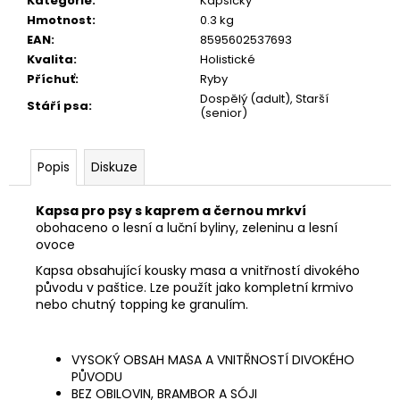
č
Kategorie
:
Kapsičky
u
Hmotnost
:
0.3 kg
j
EAN
:
8595602537693
e
Kvalita
:
Holistické
m
Příchuť
:
Ryby
e
Dospělý (adult), Starší
Stáří psa
:
(senior)
CALIBRA
Popis
Diskuze
JOY
DOG
YUMMY
Kapsa pro psy s kaprem a černou mrkví
CHICKEN
obohaceno o lesní a luční byliny, zeleninu a lesní
AND
SALMON
ovoce
TREAT
Kapsa obsahující kousky masa a vnitřností divokého
100G
původu v paštice. Lze použít jako kompletní krmivo
79
nebo chutný topping ke granulím.
Kč
VYSOKÝ OBSAH MASA A VNITŘNOSTÍ DIVOKÉHO
PŮVODU
BEZ OBILOVIN, BRAMBOR A SÓJI