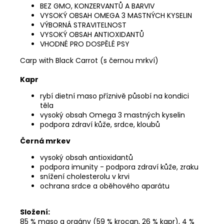
BEZ GMO, KONZERVANTŮ A BARVIV
VYSOKÝ OBSAH OMEGA 3 MASTNÝCH KYSELIN
VÝBORNÁ STRAVITELNOST
VYSOKÝ OBSAH ANTIOXIDANTŮ
VHODNÉ PRO DOSPĚLÉ PSY
Carp with Black Carrot (s černou mrkví)
Kapr
rybí dietní maso příznivě působí na kondici
těla
vysoký obsah Omega 3 mastných kyselin
podpora zdraví kůže, srdce, kloubů
Černá mrkev
vysoký obsah antioxidantů
podpora imunity - podpora zdraví kůže, zraku
snížení cholesterolu v krvi
ochrana srdce a oběhového aparátu
Složení:
85 % maso a orgány (59 % krocan, 26 % kapr), 4 %