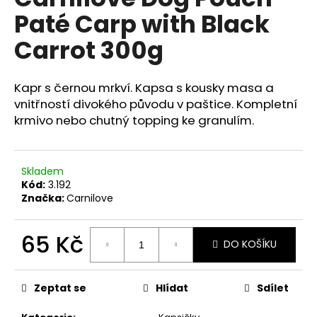
je
a
Paté Carp with Black
0,0
z
j
Carrot 300g
5
í
hvězdiček.
t
Kapr s černou mrkví. Kapsa s kousky masa a
?
vnitřností divokého původu v paštice. Kompletní
krmivo nebo chutný topping ke granulím.
HLEDAT
Skladem
Kód:
3.192
Značka:
Carnilove
D
65 Kč
o
DO KOŠÍKU
p
Měrná
o
cena:
r
Zeptat se
Hlídat
Sdílet
u