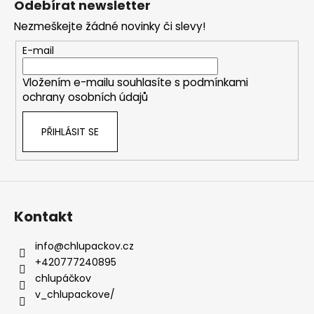
Odebírat newsletter
p
Nezmeškejte žádné novinky či slevy!
a
t
E-mail
í
Vložením e-mailu souhlasíte s
podmínkami
ochrany osobních údajů
PŘIHLÁSIT SE
Kontakt
info
@
chlupackov.cz
+420777240895
chlupáčkov
v_chlupackove/