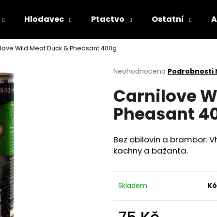
Hlodavec
Ptactvo
Ostatní
A
love Wild Meat Duck & Pheasant 400g
Co potřebujete najít?
Průměrné
Neohodnoceno
Podrobnosti
hodnocení
Carnilove W
produktu
HLEDAT
je
Pheasant 4
0,0
z
5
Doporučujeme
hvězdiček.
Bez obilovin a brambor. V
kachny a bažanta.
Skladem
Kó