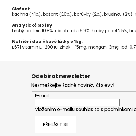
Složení:
kachna (41%), bažant (26%), borůvky (2%), brusinky (2%), m
Analytické složky:
hrubý protein 10,8%, obsah tuku 6,9%, hrubý popel 2,5%, hr
Nutriční doplňkové látky v 1kg:
E671 vitamin D 200 IU, zinek - 15mg, mangan 3mg, jod 0
Z
á
Odebírat newsletter
p
Nezmeškejte žádné novinky či slevy!
a
t
E-mail
í
Vložením e-mailu souhlasíte s
podmínkami o
PŘIHLÁSIT SE