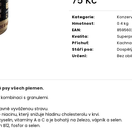
75 Kč
CALIBRA JOY DOG YUMMY CHICKEN
CALIBRA JOY D
AND SALMON TREAT 100G
100G
Měrná
cena:
79 Kč
79 Kč
Kategorie
:
Konzer
Hmotnost
:
0.4 kg
EAN
:
859560
Kvalita
:
Superp
Příchuť
:
Kachna
Stáří psa
:
Dospělý 
Určení
:
Bez obil
 psy všech plemen.
kombinaci s granulemi.
avně vyváženou stravu.
niacinu, který snižuje hladinu cholesterolu v krvi.
lin, vitamíny A a C a je bohatý na železo, vápník a selen.
B12, fosfor a selen.