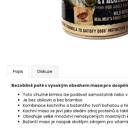
JOSERA MEAT BITES MINI BEEF 70G
79 Kč
Popis
Diskuze
Bezobilné paté s vysokým obsahem masa pro dospělé
Toto chutné krmivo lze podávat samostatně nebo v 
Je bez obilovin a bez brambor.
Kombinace kachního a bažantího tvoří bohatou a hl
Kachní maso se jeví jako ideální zdroj proteinů a také 
Obsahuje velké množství nenasycených mastných kyse
Bažantí maso je naopak skvělým zdrojem pro vitamín 