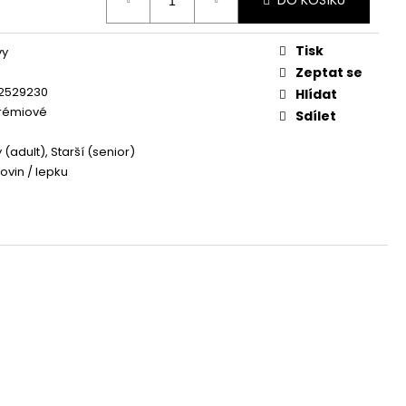
DO KOŠÍKU
OG YUMMY TUNA TREAT
Tisk
vy
Zeptat se
2529230
Hlídat
rémiové
Sdílet
(adult), Starší (senior)
ovin / lepku