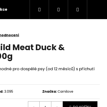
Hledat
Přihlášení
Nákupní
kce
Novinky
Kontakty
Obchodní po
košík
 hodnocení
ild Meat Duck &
00g
hodné pro dospělé psy (od 12 měsíců) s příchutí
d:
3.095
Značka:
Carnilove
Následující