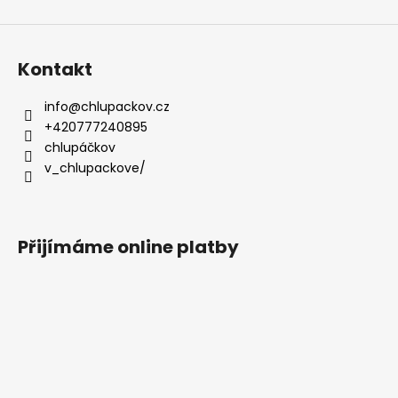
Kontakt
info
@
chlupackov.cz
+420777240895
chlupáčkov
v_chlupackove/
Přijímáme online platby