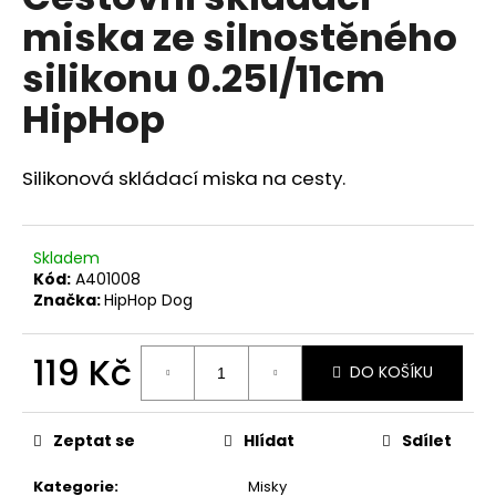
je
a
miska ze silnostěného
0,0
z
j
silikonu 0.25l/11cm
5
í
hvězdiček.
HipHop
t
?
Silikonová skládací miska na cesty.
HLEDAT
Skladem
Kód:
A401008
Značka:
HipHop Dog
D
119 Kč
DO KOŠÍKU
o
p
Měrná
cena:
o
Zeptat se
Hlídat
Sdílet
r
u
Kategorie
:
Misky