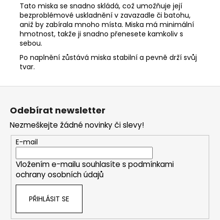
Tato miska se snadno skládá, což umožňuje její
bezproblémové uskladnění v zavazadle či batohu,
aniž by zabírala mnoho místa. Miska má minimální
hmotnost, takže ji snadno přenesete kamkoliv s
sebou.
Po naplnění zůstává miska stabilní a pevně drží svůj
tvar.
Z
á
Odebírat newsletter
p
Nezmeškejte žádné novinky či slevy!
a
t
E-mail
í
Vložením e-mailu souhlasíte s
podmínkami
ochrany osobních údajů
PŘIHLÁSIT SE