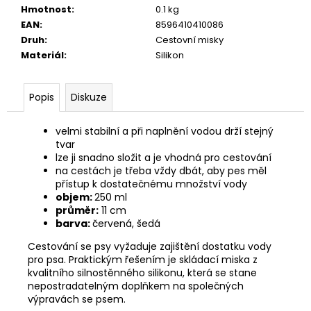
č
Hmotnost
:
0.1 kg
u
EAN
:
8596410410086
j
Druh
:
Cestovní misky
e
Materiál
:
Silikon
m
e
Popis
Diskuze
CALIBRA
JOY
velmi stabilní a při naplnění vodou drží stejný
DOG
tvar
YUMMY
lze ji snadno složit a je vhodná pro cestování
CHICKEN
na cestách je třeba vždy dbát, aby pes měl
AND
přístup k dostatečnému množství vody
SALMON
objem:
250 ml
TREAT
průměr:
11 cm
100G
barva:
červená, šedá
79
Kč
Cestování se psy vyžaduje zajištění dostatku vody
pro psa. Praktickým řešením je skládací miska z
kvalitního silnostěnného silikonu, která se stane
nepostradatelným doplňkem na společných
výpravách se psem.