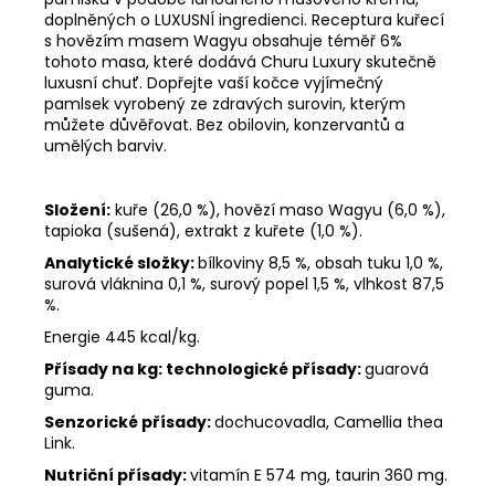
doplněných o LUXUSNÍ ingredienci. Receptura kuřecí
s hovězím masem Wagyu obsahuje téměř 6%
tohoto masa, které dodává Churu Luxury skutečně
luxusní chuť. Dopřejte vaší kočce vyjímečný
pamlsek vyrobený ze zdravých surovin, kterým
můžete důvěřovat. Bez obilovin, konzervantů a
umělých barviv.
Složení:
kuře (26,0 %), hovězí maso Wagyu (6,0 %),
tapioka (sušená), extrakt z kuřete (1,0 %).
Analytické složky:
bílkoviny 8,5 %, obsah tuku 1,0 %,
surová vláknina 0,1 %, surový popel 1,5 %, vlhkost 87,5
%.
Energie 445 kcal/kg.
Přísady na kg:
technologické přísady:
guarová
guma.
Senzorické přísady:
dochucovadla, Camellia thea
Link.
Nutriční přísady:
vitamín E 574 mg, taurin 360 mg.