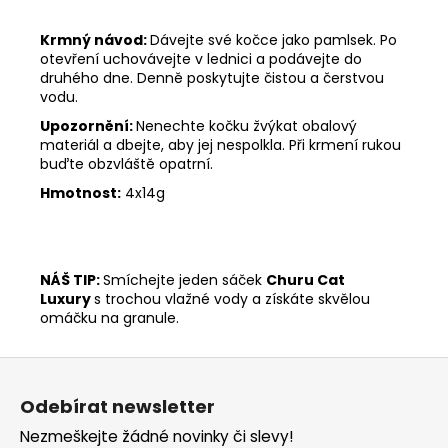
Krmný návod:
Dávejte své kočce jako pamlsek. Po
otevření uchovávejte v lednici a podávejte do
druhého dne. Denně poskytujte čistou a čerstvou
vodu.
Upozornění:
Nenechte kočku žvýkat obalový
materiál a dbejte, aby jej nespolkla. Při krmení rukou
buďte obzvláště opatrní.
Hmotnost:
4x14g
NÁŠ TIP:
Smíchejte jeden sáček
Churu Cat
Luxury
s trochou vlažné vody a získáte skvělou
omáčku na granule.
Z
á
Odebírat newsletter
p
Nezmeškejte žádné novinky či slevy!
a