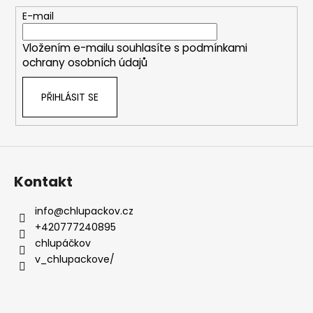
t
E-mail
í
Vložením e-mailu souhlasíte s
podmínkami
ochrany osobních údajů
PŘIHLÁSIT SE
Kontakt
info
@
chlupackov.cz
+420777240895
chlupáčkov
v_chlupackove/