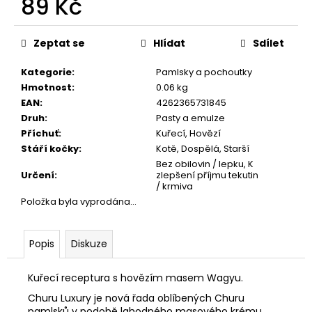
89 Kč
č
u
Měrná
j
cena:
Zeptat se
Hlídat
Sdílet
e
m
Kategorie
:
Pamlsky a pochoutky
e
Hmotnost
:
0.06 kg
EAN
:
4262365731845
Druh
:
Pasty a emulze
CALIBRA
JOY
Příchuť
:
Kuřecí, Hovězí
DOG
Stáří kočky
:
Kotě, Dospělá, Starší
YUMMY
Bez obilovin / lepku, K
DUCK
Určení
:
zlepšení příjmu tekutin
AND
/ krmiva
BEEF
TREAT
Položka byla vyprodána…
100G
79
Popis
Diskuze
Kč
Kuřecí receptura s hovězím masem Wagyu.
Churu Luxury je nová řada oblíbených Churu
pamlsků v podobě lahodného masového krému,