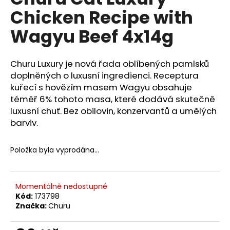
je
a
Chicken Recipe with
5,0
z
j
Wagyu Beef 4x14g
5
í
hvězdiček.
t
Churu Luxury je nová řada oblíbených pamlsků
?
doplněných o luxusní ingredienci. Receptura
kuřecí s hovězím masem Wagyu obsahuje
téměř 6% tohoto masa, které dodává skutečně
luxusní chuť. Bez obilovin, konzervantů a umělých
HLEDAT
barviv.
Položka byla vyprodána…
D
o
p
Momentálně nedostupné
o
Kód:
173798
Značka:
Churu
r
u