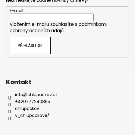
Nezmeškejte žádné novinky či slevy!
a
t
E-mail
í
Vložením e-mailu souhlasíte s
podmínkami
ochrany osobních údajů
PŘIHLÁSIT SE
Kontakt
info
@
chlupackov.cz
+420777240895
chlupáčkov
v_chlupackove/