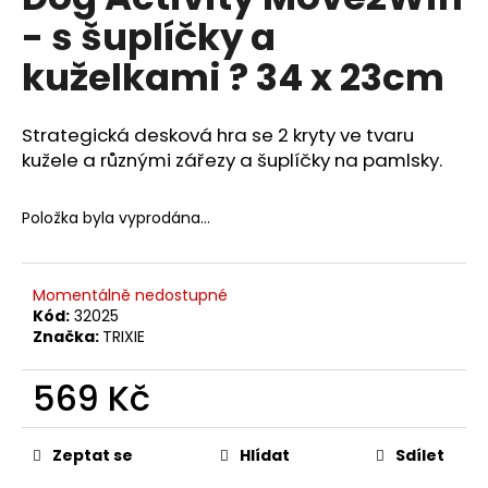
je
a
- s šuplíčky a
0,0
z
j
kuželkami ? 34 x 23cm
5
í
hvězdiček.
t
Strategická desková hra se 2 kryty ve tvaru
?
kužele a různými zářezy a šuplíčky na pamlsky.
Položka byla vyprodána…
HLEDAT
Momentálně nedostupné
Kód:
32025
Značka:
TRIXIE
D
o
569 Kč
p
o
Měrná
r
cena:
Zeptat se
Hlídat
Sdílet
u