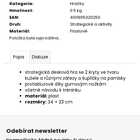
č
Kategorie
:
Hračky
u
Hmotnost
:
0.5 kg
j
EAN
:
4011905320250
e
Druh
:
Strategické a aktivity
m
Materiál
:
Plastové
e
Položka byla vyprodána…
JOSERA
Popis
Diskuze
KIDS
900G
strategická desková hra se 2 kryty ve tvaru
139
Kč
kužele a různými zářezy a šuplíčky na pamlsky
protiskluzové díky gumovým nožkám
včetně návodu k tréninku
materiál:
plast
rozměry:
34 × 23 cm
Z
á
Odebírat newsletter
p