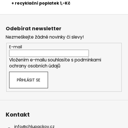
+ recyklační poplatek 1,-Kč
Z
á
Odebírat newsletter
p
Nezmeškejte žádné novinky či slevy!
a
t
E-mail
í
Vložením e-mailu souhlasíte s
podmínkami
ochrany osobních údajů
PŘIHLÁSIT SE
Kontakt
info
@
chlupackov.cz