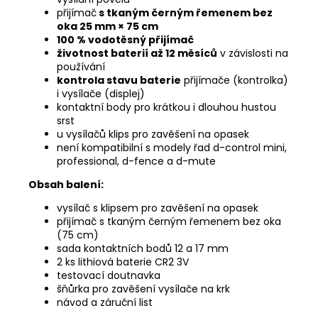
přijímač
s tkaným černým řemenem bez
oka 25 mm × 75 cm
100 % vodotěsný přijímač
životnost baterií až 12 měsíců
v závislosti na
používání
kontrola stavu baterie
přijímače (kontrolka)
i vysílače (displej)
kontaktní body pro krátkou i dlouhou hustou
srst
u vysílačů klips pro zavěšení na opasek
není kompatibilní s modely řad d-control mini,
professional, d-fence a d-mute
Obsah balení:
vysílač s klipsem pro zavěšení na opasek
přijímač s tkaným černým řemenem bez oka
(75 cm)
sada kontaktních bodů 12 a 17 mm
2 ks lithiová baterie CR2 3V
testovací doutnavka
šňůrka pro zavěšení vysílače na krk
návod a záruční list