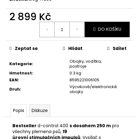
č
u
2 899 Kč
j
e
Měrná
m
DO KOŠÍKU
cena:
e
Zeptat se
Hlídat
Sdílet
JOSICAT
KAPSIČKA
Obojky, vodítka,
RICH
Kategorie
:
postroje
IN
Hmotnost
:
0.3 kg
TURKEY
IN
EAN
:
8595221006105
SAUCE
Výcvikové/elektronické
Druh
:
85G
obojky
29
Kč
Popis
Diskuze
Bestseller
d-control 400
s dosahem 250 m
pro
všechny plemena psů,
19
úrovní
stimulačních
impulsů
.
Vysílač s