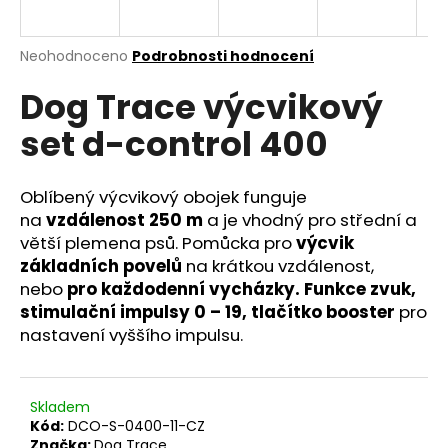
a
j
Průměrné
Neohodnoceno
Podrobnosti hodnocení
í
hodnocení
Dog Trace výcvikový
produktu
t
je
?
set d-control 400
0,0
z
5
hvězdiček.
Oblíbený výcvikový obojek funguje
na
vzdálenost 250 m
a je vhodný pro střední a
HLEDAT
větší plemena psů. Pomůcka pro
výcvik
základních povelů
na krátkou vzdálenost,
nebo
pro každodenní vycházky. Funkce zvuk,
stimulační impulsy 0 – 19, tlačítko booster
pro
D
nastavení vyššího impulsu.
o
p
o
r
Skladem
u
Kód:
DCO-S-0400-11-CZ
Značka:
Dog Trace