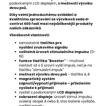
podsvíceným LCD displejem,
s možností výcviku
dvou psů.
Díky velmi jednoduchému ovládání a
kvalitnímu zpracování se výcviková sada d-
control 400 řadí mezi nejoblíbenější produkty
našich zákazníků.
Všeobecné vlastnosti:
samostatné
tlačítko pro
vysílání zvukového signálu
volitelná úroveň stimulačního impulsu
(0-
19)
funkce tlačítka "Booster"
- možnost
nastavit až o 5 úrovní vyšší impuls, než je na
tlačítku "stimulační impuls"
možnost výcviku dvou psů
- tlačítka A, B
magnetický systém
zapnutí/vypnutí přijímače – přiložením
vysílače k přijímači
vysílač s podsvíceným
LCD displejem
zobrazení displeje:
úroveň stimul. impulsu,
zvolený obojek A nebo B, stav baterie vysílače,
vysílání povelu