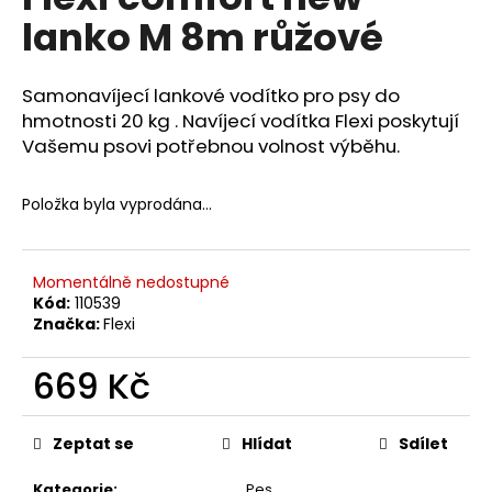
je
a
lanko M 8m růžové
0,0
z
j
5
í
hvězdiček.
Samonavíjecí lankové vodítko pro psy do
t
hmotnosti 20 kg . Navíjecí vodítka Flexi poskytují
?
Vašemu psovi potřebnou volnost výběhu.
Položka byla vyprodána…
HLEDAT
Momentálně nedostupné
Kód:
110539
Značka:
Flexi
D
o
669 Kč
p
Měrná
o
cena:
r
Zeptat se
Hlídat
Sdílet
u
Kategorie
:
Pes