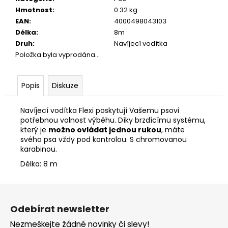
č
Hmotnost
:
0.32 kg
u
EAN
:
4000498043103
j
Délka
:
8m
e
Druh
:
Navíjecí vodítka
m
Položka byla vyprodána…
e
Popis
Diskuze
JOSICAT
KAPSIČKA
RICH
Navíjecí vodítka Flexi poskytují Vašemu psovi
IN
potřebnou volnost výběhu. Díky brzdícímu systému,
TURKEY
který je
možno ovládat jednou rukou
, máte
IN
SAUCE
svého psa vždy pod kontrolou. S chromovanou
85G
karabinou.
29
Délka: 8 m
Kč
Z
á
Odebírat newsletter
p
Nezmeškejte žádné novinky či slevy!