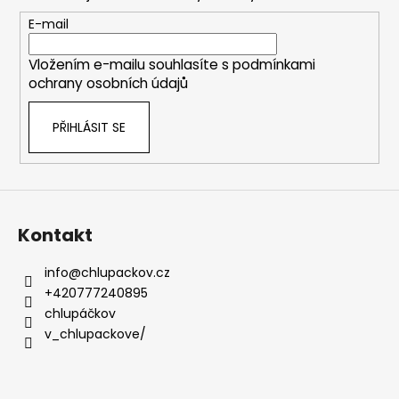
a
t
E-mail
í
Vložením e-mailu souhlasíte s
podmínkami
ochrany osobních údajů
PŘIHLÁSIT SE
Kontakt
info
@
chlupackov.cz
+420777240895
chlupáčkov
v_chlupackove/