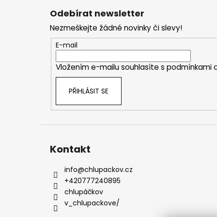
á
Odebírat newsletter
p
Nezmeškejte žádné novinky či slevy!
a
t
E-mail
í
Vložením e-mailu souhlasíte s
podmínkami o
PŘIHLÁSIT SE
Kontakt
info
@
chlupackov.cz
+420777240895
chlupáčkov
v_chlupackove/