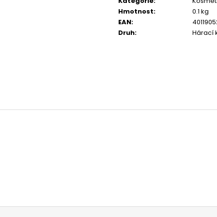
Kategorie
:
Kosmeti
JOSERA MEAT BITES MINI BEEF 70G
CALIBRA JOY D
AND SALMON TR
Hmotnost
:
0.1 kg
79 Kč
EAN
:
401190
79 Kč
Druh
:
Hárací 