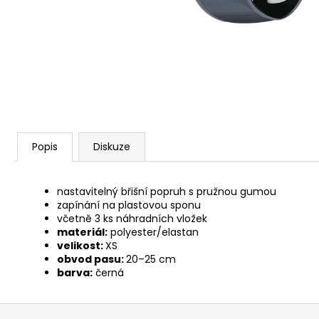
ALAVIS CBD OIL DROPS 30ML
559 Kč
Popis
Diskuze
nastavitelný břišní popruh s pružnou gumou
zapínání na plastovou sponu
včetně 3 ks náhradních vložek
materiál:
polyester/elastan
velikost:
XS
obvod pasu:
20–25 cm
barva:
černá
Z