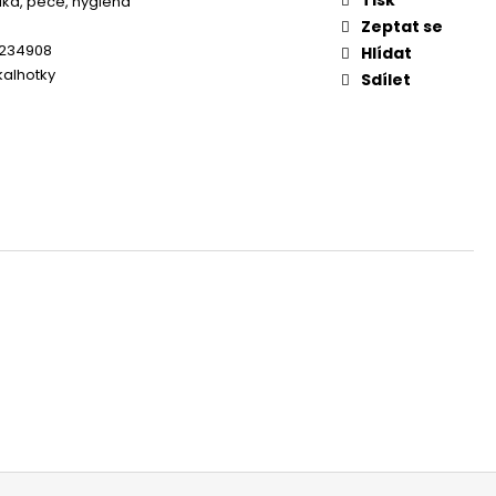
ka, péče, hygiena
OG YUMMY CHICKEN
EAT 100G
Zeptat se
5234908
Hlídat
kalhotky
Sdílet