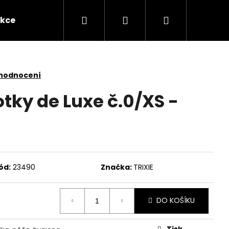
Hledat
Přihlášení
Nákupní
kce
Novinky
Kontakty
Obchodní po
košík
 hodnocení
tky de Luxe č.0/XS -
ód:
23490
Značka:
TRIXIE
Následující
DO KOŠÍKU
Tisk