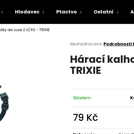
Hlodavec
Ptactvo
Ostatní
A
tky de Luxe č.0/XS - TRIXIE
Co potřebujete najít?
Průměrné
Neohodnoceno
Podrobnosti
hodnocení
Hárací kalho
produktu
HLEDAT
je
TRIXIE
0,0
z
5
Doporučujeme
hvězdiček.
Skladem
K
79 Kč
Měrná
cena: