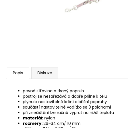
ALAVIS CBD OIL DROPS 30ML
559 Kč
Popis
Diskuze
pevná síťovina a tkaný popruh
postroj se nezařezává a dobře přilne k tělu
plynule nastavitelné krční a břišní popruhy
součástí nastavitelné vodítko se 3 polohami
při znečištění lze ručně vyprat na nižší teplotu
materiál:
nylon
rozměry:
26–34 cm/ 10 mm