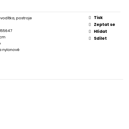
OG YUMMY CHICKEN
EAT 100G
Tisk
 vodítka, postroje
Zeptat se
155647
Hlídat
 cm
Sdílet
e
 a nylonové