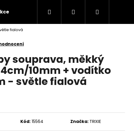
Hledat
Přihlášení
Nákupní
kce
Novinky
Kontakty
Obchodní po
tle fialová
košík
 hodnocení
py souprava, měkký
-34cm/10mm + vodítko
- světle fialová
Následující
Kód:
15564
Značka:
TRIXIE