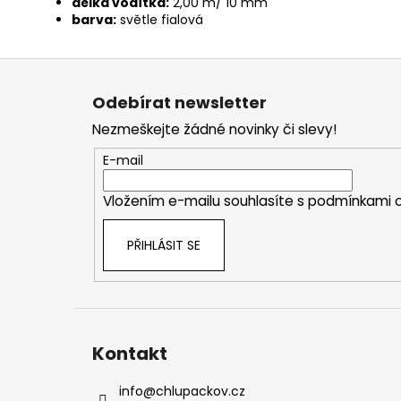
délka vodítka:
2,00 m/ 10 mm
barva:
světle fialová
Z
á
Odebírat newsletter
p
Nezmeškejte žádné novinky či slevy!
a
t
E-mail
í
Vložením e-mailu souhlasíte s
podmínkami o
PŘIHLÁSIT SE
Kontakt
info
@
chlupackov.cz