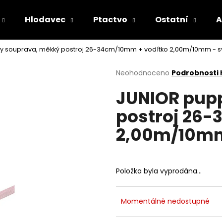
Hlodavec
Ptactvo
Ostatní
A
 souprava, měkký postroj 26-34cm/10mm + vodítko 2,00m/10mm - svě
Co potřebujete najít?
Průměrné
Neohodnoceno
Podrobnosti
hodnocení
JUNIOR pup
produktu
HLEDAT
je
postroj 26
0,0
z
2,00m/10mm 
5
Doporučujeme
hvězdiček.
Položka byla vyprodána…
Momentálně nedostupné